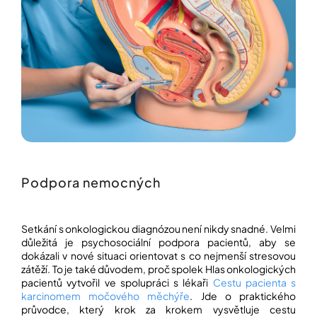
Podpora nemocných
Setkání s onkologickou diagnózou není nikdy snadné. Velmi
důležitá je psychosociální podpora pacientů, aby se
dokázali v nové situaci orientovat s co nejmenší stresovou
zátěží. To je také důvodem, proč spolek Hlas onkologických
pacientů vytvořil ve spolupráci s lékaři
Cestu pacienta s
karcinomem močového měchýře
. Jde o praktického
průvodce, který krok za krokem vysvětluje cestu