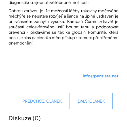
diagnostikou a jednotlivé léčebné možnosti.
Dobrou zprávou je, že možnosti léčby rakoviny močového
měchýře se neustále rozvíjejí a šance na úplné uzdravení je
při včasném záchytu vysoká. Kampaň Čůrám zdravě! je
součástí celosvětového úsilí bourat tabu a podporovat
prevenci – přidáváme se tak ke globální komunitě, která
posiluje hlas pacientů a mění přístup k tomuto přehlíženému
onemocnění.
info@penzista.net
PŘEDCHOZÍ ČLÁNEK
DALŠÍ ČLÁNEK
Diskuze (0)