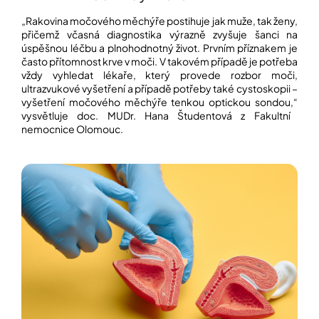
„
Rakovina močového měchýře postihuje jak muže, tak ženy,
přičemž včasná diagnostika výrazně zvyšuje šanci na
Přihlášení
úspěšnou léčbu a plnohodnotný život. Prvním příznakem je
často přítomnost krve v moči. V takovém případě je potřeba
vždy vyhledat lékaře, který provede rozbor moči,
ultrazvukové vyšetření a případě potřeby také cystoskopii –
vyšetření močového měchýře tenkou optickou sondou,“
vysvětluje doc. MUDr. Hana Študentová z Fakultní
nemocnice Olomouc.