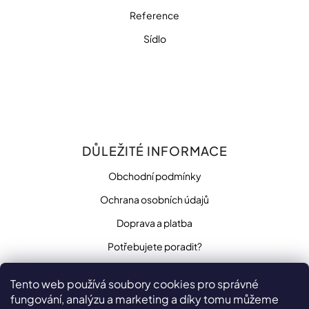
Reference
Sídlo
DŮLEŽITÉ INFORMACE
Obchodní podmínky
Ochrana osobních údajů
Doprava a platba
Potřebujete poradit?
Tento web používá soubory cookies pro správné
fungování, analýzu a marketing a díky tomu můžeme
SLEDUJTE NÁS