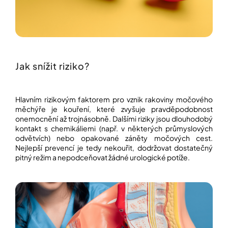
Jak snížit riziko?
Hlavním rizikovým faktorem pro vznik rakoviny močového
měchýře je kouření, které zvyšuje pravděpodobnost
onemocnění až trojnásobně. Dalšími riziky jsou dlouhodobý
kontakt s chemikáliemi (např. v některých průmyslových
odvětvích) nebo opakované záněty močových cest.
Nejlepší prevencí je tedy nekouřit, dodržovat dostatečný
pitný režim a nepodceňovat žádné urologické potíže.