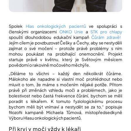
í
t
POZNEJTE
&
?
ZAŽIJTE,
CO
S
polek
Hlas onkologických pacientů
ve spolupráci s
SE
členskými organizacemi
ONKO Unie
a
STK pro chlapy
PRÁVĚ
DĚJE
spouští dlouhodobou edukační kampaň
Čůrám zdravě!
Jejím cílem je povzbuzovat
Češky a Čechy, aby se nestyděli
HLEDAT
zajímat o své močení – protože právě problémy s ním
VAŠE
SLOVA,
mohou poukázat na probíhající onemocnění. Projekt
NAŠE
startuje právě v květnu, který je Světovým měsícem
INSPIRACE
povědomí o rakovině močového měchýře.
D
o
„Děláme to všichni – každý den několikrát čůráme.
ZÁBAVA,
p
Málokoho ale napadne si vlastní moč prohlédnout nebo
KTERÁ
POSÍLÍ
o
mluvit o tom, že máme s močením nějaké potíže. Přitom
PAMĚŤ
r
právě při změnách vzhledu moči a problémech, jako je
I
u
bolestivost nebo častá frekvence čůrání, bychom se měli
KONCENTRACI
č
poradit s lékařem. K tomuto fyziologickému procesu
u
bychom měli být vnímaví a nestydět se za to,“
popisuje
BAZAR
j
filozofii kampaně Michaela Tůmová, místopředsedkyně
A
e
Výboru Hlasu onkologických pacientů.
REPASOVANÉ
m
POMŮCKY
Při krvi v moči vždy k lékaři
e