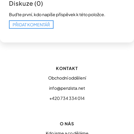
Diskuze (0)
Buďte první, kdo napíše příspěvek k této položce.
PŘIDAT KOMENTÁŘ
Z
á
p
KONTAKT
a
t
Obchodní oddělení
í
info@penzista.net
+420 734 334 014
O NÁS
Kdo jsme a co děláme