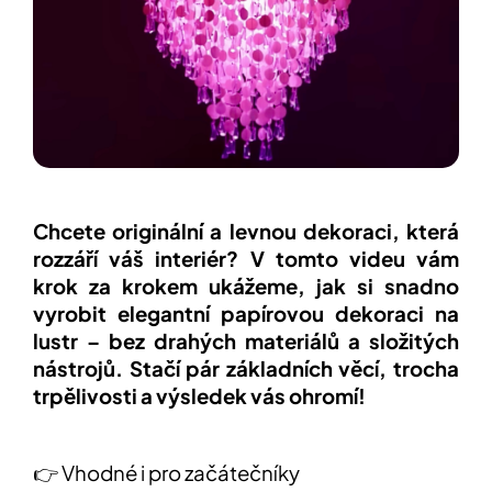
í
t
POZNEJTE
&
?
ZAŽIJTE,
CO
SE
PRÁVĚ
DĚJE
HLEDAT
VAŠE
SLOVA,
NAŠE
Chcete originální a levnou dekoraci, která
INSPIRACE
D
rozzáří váš interiér? V tomto videu vám
o
ZÁBAVA,
krok za krokem ukážeme, jak si snadno
p
KTERÁ
vyrobit elegantní papírovou dekoraci na
POSÍLÍ
o
PAMĚŤ
r
lustr – bez drahých materiálů a složitých
I
u
nástrojů. Stačí pár základních věcí, trocha
KONCENTRACI
č
trpělivosti a výsledek vás ohromí!
u
BAZAR
j
A
e
REPASOVANÉ
m
POMŮCKY
👉 Vhodné i pro začátečníky
e