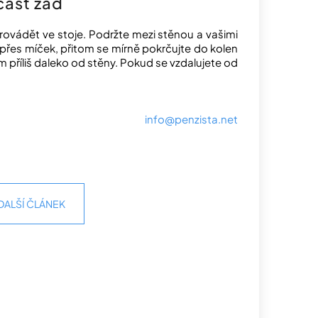
část zad
rovádět ve stoje. Podržte mezi stěnou a vašimi
řes míček, přitom se mírně pokrčujte do kolen
m příliš daleko od stěny. Pokud se vzdalujete od
info@penzista.net
DALŠÍ ČLÁNEK