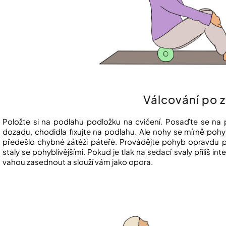
Válcování po 
Položte si na podlahu podložku na cvičení. Posaďte se na
dozadu, chodidla fixujte na podlahu. Ale nohy se mírně pohy
předešlo chybné zátěži páteře. Provádějte pohyb opravdu po
staly se pohyblivějšími. Pokud je tlak na sedací svaly příliš 
vahou zasednout a slouží vám jako opora.