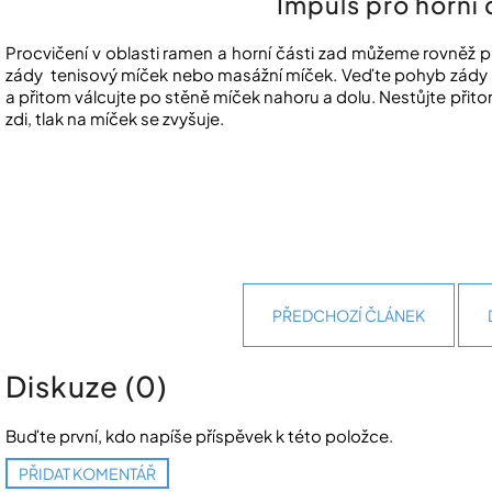
Impuls pro horní 
Procvičení v oblasti ramen a horní části zad můžeme rovněž p
zády tenisový míček nebo masážní míček. Veďte pohyb zády p
a přitom válcujte po stěně míček nahoru a dolu. Nestůjte přito
zdi, tlak na míček se zvyšuje.
PŘEDCHOZÍ ČLÁNEK
Diskuze (0)
Buďte první, kdo napíše příspěvek k této položce.
PŘIDAT KOMENTÁŘ