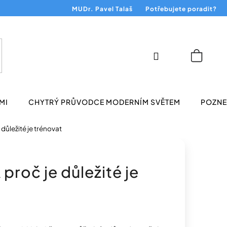
MUDr. Pavel Talaš
Potřebujete poradit?
Přihlášení
Nákup
košík
MI
CHYTRÝ PRŮVODCE MODERNÍM SVĚTEM
POZNEJ
 důležité je trénovat
 proč je důležité je