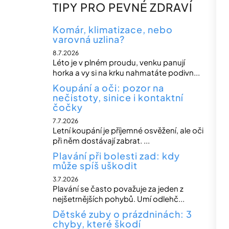
n
TIPY PRO PEVNÉ ZDRAVÍ
n
í
Komár, klimatizace, nebo
varovná uzlina?
p
8.7.2026
a
Léto je v plném proudu, venku panují
n
horka a vy si na krku nahmatáte podivn...
e
Koupání a oči: pozor na
nečistoty, sinice i kontaktní
l
čočky
7.7.2026
Letní koupání je příjemné osvěžení, ale oči
při něm dostávají zabrat. ...
Plavání při bolesti zad: kdy
může spíš uškodit
3.7.2026
Plavání se často považuje za jeden z
nejšetrnějších pohybů. Umí odlehč...
Dětské zuby o prázdninách: 3
chyby, které škodí