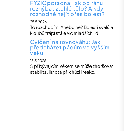
FYZIOporadna: jak po ránu
rozhýbat ztuhlé tělo? A kdy
rozhodně nejít přes bolest?
25.5.2026
To rozchodím! Anebo ne? Bolesti svalů a
kloubů trápí stále víc mladších lid...
Cvičení na rovnováhu: Jak
předcházet pádům ve vyšším
věku
18.5.2026
S přibývajícím věkem se může zhoršovat
stabilita, jistota při chůzi i reakc...