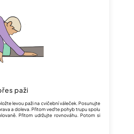
přes paži
oložte levou paži na cvičební váleček. Posunujte
rava a doleva. Přitom veďte pohyb trupu spolu
olovaně. Přitom udržujte rovnováhu. Potom si