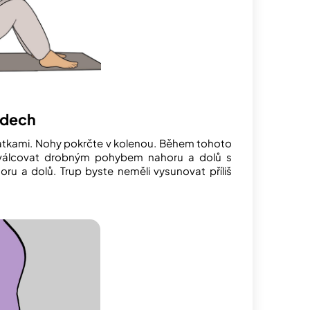
ádech
patkami. Nohy pokrčte v kolenou. Během tohoto
vat/válcovat drobným pohybem nahoru a dolů s
u a dolů. Trup byste neměli vysunovat příliš