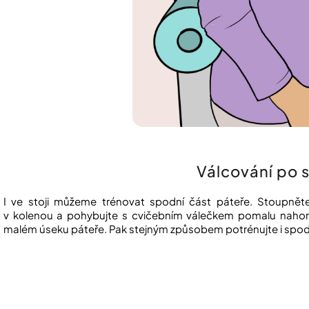
Válcování po 
I ve stoji můžeme trénovat spodní část páteře. Stoupnět
v kolenou a pohybujte s cvičebním válečkem pomalu nahor
malém úseku páteře. Pak stejným způsobem potrénujte i spodn