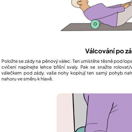
Válcování po z
Položte se zády na pěnový válec. Ten umístěte těsně pod lo
cvičení napínejte lehce břišní svaly. Pak se snažte rolo
válečkem pod zády, vaše nohy kopírují ten samý pohyb nahor
nahoru ve směru k hlavě.