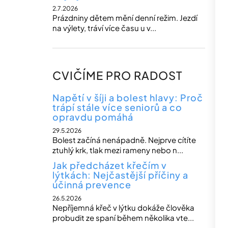
2.7.2026
Prázdniny dětem mění denní režim. Jezdí
na výlety, tráví více času u v...
CVIČÍME PRO RADOST
Napětí v šíji a bolest hlavy: Proč
trápí stále více seniorů a co
opravdu pomáhá
29.5.2026
Bolest začíná nenápadně. Nejprve cítíte
ztuhlý krk, tlak mezi rameny nebo n...
Jak předcházet křečím v
lýtkách: Nejčastější příčiny a
účinná prevence
26.5.2026
Nepříjemná křeč v lýtku dokáže člověka
probudit ze spaní během několika vte...