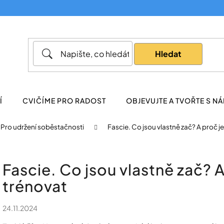
Co potřebujete najít?
Hledat
Doporučujeme
Í
CVIČÍME PRO RADOST
OBJEVUJTE A TVOŘTE S NÁ
Pro udržení soběstačnosti
Fascie. Co jsou vlastně zač? A proč je
Fascie. Co jsou vlastně zač? A
trénovat
24.11.2024