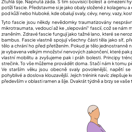
Ztuhlá šíje. Napnutá záda. S tím souvisící bolest a omezení
potíží fascie. Představme si je jako obaly složené z kolagenu a
pod kůží nebo hluboké, kde obalují svaly, cévy, nervy, vazy, kos
Tyto fascie jsou někdy nevědomky traumatizovány nesprávn
mikrotraumata, vedoucí až ke „slepování“ fascií, což se nám
zraněním. Zdravé fascie fungují jako tažné lano, které se ne
bambus. Fascie vlastně spojují všechny části těla jako síť, pře
tělo a chrání ho před přetížením. Pokud je tělo jednostranně
je vybavena velkým množství nervových zakončení, které pak p
vlastní mobilitu a zvyšujeme pak i práh bolesti. Principy tré
strečink. To vše můžeme provádět doma. Stačí nám k tomu p
Ve starším věku jsou obecně svaly povolenější, napětí se 
pohyblivé a doslova klouzavější. Jejich trénink navíc zlepšuje
především v oblasti ramen a šíje. Dvakrát týdně a brzy se vaše tě