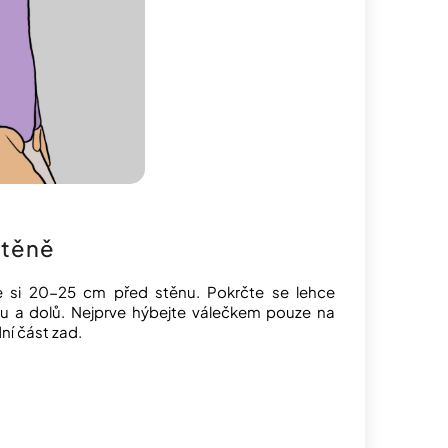
stěně
e si 20-25 cm před stěnu. Pokrčte se lehce
u a dolů. Nejprve hýbejte válečkem pouze na
í část zad.