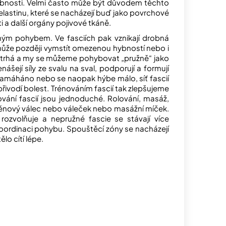
 hybnosti. Velmi často může být důvodem těchto
 elastinu, které se nacházejí buď jako povrchové
ti a další orgány pojivové tkáně.
ým pohybem. Ve fasciích pak vznikají drobná
 může později vymstít omezenou hybností nebo i
roztrhá a my se můžeme pohybovat „pružně“ jako
nášejí síly ze svalu na sval, podporují a formují
 namáháno nebo se naopak hýbe málo, síť fascií
řivodí bolest. Trénováním fascií tak zlepšujeme
nování fascií jsou jednoduché. Rolování, masáž,
ěnový válec nebo váleček nebo masážní míček.
rozvolňuje a nepružné fascie se stávají více
 koordinaci pohybu. Spouštěcí zóny se nacházejí
lo cítí lépe.