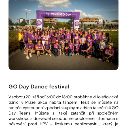
GO Day Dance festival
V sobotu 20. září od 16:00 do 18:00 proběhne v Holešovické
tržnici v Praze akce nabitá tancem. Těšit se můžete na
taneční vystoupení v podání skupiny mladých tanečníků GO
Day Teens. Můžete si také zatančit při společném
workshopu a dozvědět se odborně podložené informace o
očkování proti HPV – lidskému papilomaviru, který je