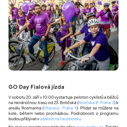
í
t
POZNEJTE
&
?
ZAŽIJTE,
CO
SE
PRÁVĚ
DĚJE
HLEDAT
VAŠE
SLOVA,
NAŠE
INSPIRACE
D
o
ZÁBAVA,
p
KTERÁ
POSÍLÍ
o
GO Day Fialová jízda
PAMĚŤ
r
I
u
KONCENTRACI
V sobotu 20. září v 10:00 vystartuje peloton cyklistů a běžců
č
na nenáročnou trasu od ZŠ Botičská (
Botičská 8, Praha 2
) k
u
BAZAR
areálu Rosmarina (
Vltavanů, Praha 4
). Přidat se můžete na
j
A
kole, během nebo procházkou. Podrobnosti o programu
e
REPASOVANÉ
budou přibývat v
události na facebooku
.
m
POMŮCKY
e
Na akci se prosím zaregistrujte přes
www.goday.cz
. Získáte