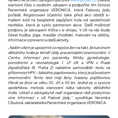
startovní číslo s osobním vzkazem a podpoříte tím činnost
Pacientské organizace VERONICA, která Fialovou jízdu
Přihlášení
pořádá. Registrovaní účastníci také před akcí obdrží e-
mailem kód na bezplatné zapůjčení kola od společnosti
nextbike
, která je cyklo partnerem akce. Další možností
podpory je zakoupení trička v
e-shopu
. V cíli na vás bude
čekat hudba, jóga, masáže chodidel, malování na obličej,
informace o prevenci a další aktivity.
„Naším cílem je upozornit co nejvíce žen na fakt, že karcinom
děložního hrdla je téměř vždy preventabilní onemocnění. V
Centru informací pro pacientky Kliniky gynekologie,
porodnictví a neonatologie 1. LF UK a VFN v Praze
(Apolinářská 18, Praha 2) nabízíme samoodběr testu na
přítomnost HPV – lidského papilomaviru, který je původcem
onemocnění. Tento test mají ženy hrazeny pojišťovnou
třikrát za život ve věku 35, 45 a 55 let. Jedná se o vysoce
spolehlivou metodu stanovení rizika rakoviny děložního
hrdla. Lékaři a zástupkyně naší organizace rádi poskytnou
více informací v cíli Fialové jízdy,“
vysvětluje Veronika
Cibulová, zakladatelka Pacientské organizace VERONICA.