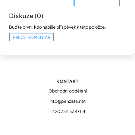
Diskuze (0)
Buďte první, kdo napíše příspěvek k této položce.
PŘIDAT KOMENTÁŘ
Z
á
p
KONTAKT
a
t
Obchodní oddělení
í
info@penzista.net
+420 734 334 014