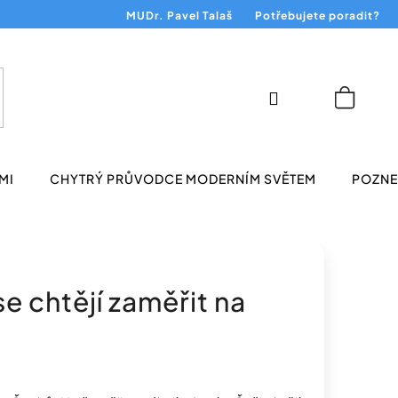
MUDr. Pavel Talaš
Potřebujete poradit?
Přihlášení
Nákup
košík
MI
CHYTRÝ PRŮVODCE MODERNÍM SVĚTEM
POZNEJ
e chtějí zaměřit na