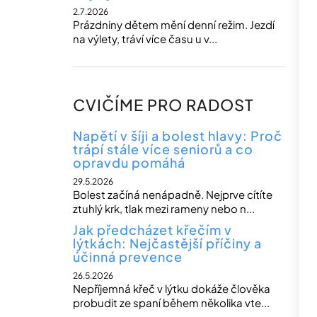
2.7.2026
Prázdniny dětem mění denní režim. Jezdí
na výlety, tráví více času u v...
CVIČÍME PRO RADOST
Napětí v šíji a bolest hlavy: Proč
trápí stále více seniorů a co
opravdu pomáhá
29.5.2026
Bolest začíná nenápadně. Nejprve cítíte
ztuhlý krk, tlak mezi rameny nebo n...
Jak předcházet křečím v
lýtkách: Nejčastější příčiny a
účinná prevence
26.5.2026
Nepříjemná křeč v lýtku dokáže člověka
probudit ze spaní během několika vte...