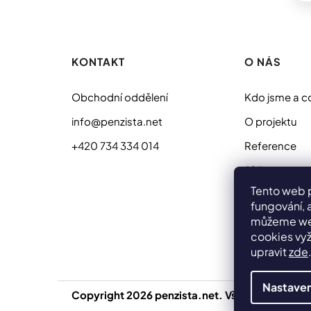
Z
á
p
KONTAKT
O NÁS
a
t
Obchodní oddělení
Kdo jsme a c
í
info@penzista.net
O projektu
+420 734 334 014
Reference
Sídlo
Tento web 
fungování, 
můžeme web
cookies vyž
upravit
zde
Nastaven
Copyright 2026
penzista.net
. Všechna práva v