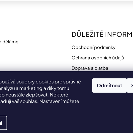
DŮLEŽITÉ INFOR
o děláme
Obchodní podmínky
Ochrana osobních údajů
Doprava a platba
Potřebujete poradit?
používá soubory cookies pro správné
Odmítnout
analýzu a marketing a díky tomu
 neustále zlepšovat. Některé
adují váš souhlas. Nastavení můžete
.
í
yhrazena.
Upravit nastavení cookies