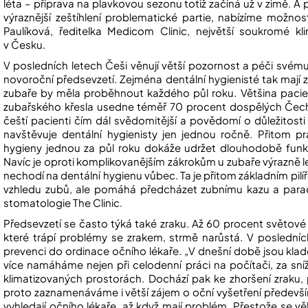
léta – příprava na plavkovou sezonu totiž začíná už v zimě. A pro 
výraznější zeštíhlení problematické partie, nabízíme možno
Paulíková, ředitelka Medicom Clinic, největší soukromé kli
v Česku.
V posledních letech Češi věnují větší pozornost a péči svému
novoroční předsevzetí. Zejména dentální hygienisté tak mají 
zubaře by měla proběhnout každého půl roku. Většina pacien
zubařského křesla usedne téměř 70 procent dospělých Čechů. 
čeští pacienti čím dál svědomitější a povědomí o důležitosti
navštěvuje dentální hygienisty jen jednou ročně. Přitom p
hygieny jednou za půl roku dokáže udržet dlouhodobě funkčn
Navíc je oproti komplikovanějším zákrokům u zubaře výrazně l
nechodí na dentální hygienu vůbec. Ta je přitom základním pilí
vzhledu zubů, ale pomáhá předcházet zubnímu kazu a paraden
stomatologie The Clinic.
Předsevzetí se často týká také zraku. Až 60 procent světové 
které trápí problémy se zrakem, strmě narůstá. V posledních 
prevenci do ordinace očního lékaře. „V dnešní době jsou klad
více namáháme nejen při celodenní práci na počítači, za sníž
klimatizovaných prostorách. Dochází pak ke zhoršení zraku,
proto zaznamenáváme i větší zájem o oční vyšetření předevší
vyhledají očního lékaře, až když mají problém. Přestože se věk