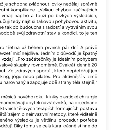
než je schopna zvládnout, cviky nedělají správně
otní komplikace. „Velkou chybou začínajících
 vrhají naplno a touží po brzkých výsledcích,
učuji tedy najít si takovou pohybovou aktivitu,
níme tak do budoucna s radostí a vytrváním svou
odobě svůj zdravotní stav a kondici, to je ten
ro třetina už během prvních pár dní. A právě
evzetí mizí nejdříve. Jedním z důvodů je špatný
ě vzdají. „Pro začátečníky je ideálním pohybem
 svalové skupiny rovnoměrně. Dvakrát denně 20
t. Ze ‚zdravých sportů‘, které nepřetěžují jen
lking, jógu nebo pilates. Pro aktivnější v zimě
asu narovnaný a zapojuje obě strany těla stejně,“
měsíců nového roku i kliniky plastické chirurgie
aznamenávají úbytek návštěvníků, na objednané
ktivních tělových terapiích formujících postavu
ětší zájem o neinvazivní metody, které viditelně
eného výsledku je většinu procedur potřeba
držují. Díky tomu se celá kúra krásně stihne do