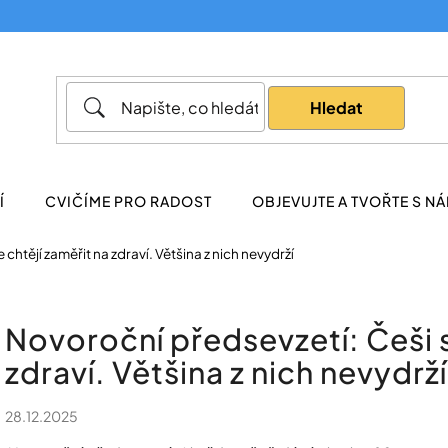
Co potřebujete najít?
Hledat
Doporučujeme
Í
CVIČÍME PRO RADOST
OBJEVUJTE A TVOŘTE S NÁ
chtějí zaměřit na zdraví. Většina z nich nevydrží
Novoroční předsevzetí: Češi s
zdraví. Většina z nich nevydrží
28.12.2025