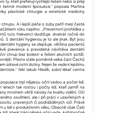
ty, kteří preferují rychlejší řešení nebo si přejí
st šetrné moderní liposukce,“ popsala Martina
niky plastické chirurgie a estetické medicíny
 chrupu. A i lepší péče o zuby patří mezi časté
začátkem roku napilno. „Preventivní prohlídka u
tů tuto frekvenci dodržuje, dvakrát ročně do
S dentální hygienou je to ale jinak. Byť jsou
 dentální hygieny se zlepšuje, většina pacientů
rávě prevence a pravidelná návštěva dentální
í chrup bez bolesti a řešení akutních potíží.
evnější. Přesto stále poměrně velká část Čechů
řem zdravé ústní dutiny. Nejen že vede k lepšímu
tóze,“ řekl Jakub Hladík, zubní lékař centra
populace trpí nějakou oční vadou a počet lidí,
letech tak rostou i počty lidí, kteří zamíří na
eny mnohem větší nároky na kvalitu vidění. Oči
eného osvětlení, ale i při práci v uzavřených a
 pocitu unavených či podrážděných očí. Právě
m u lidí v produktivním věku. Obecně však Češi
 lidí, které trápí nějaká oční vada, každoročně