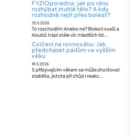
FYZIOporadna: jak po ránu
rozhýbat ztuhlé tělo? A kdy
rozhodně nejít přes bolest?
25.5.2026
To rozchodím! Anebo ne? Bolesti svalů a
kloubů trápí stále víc mladších lid...
Cvičení na rovnováhu: Jak
předcházet pádům ve vyšším
věku
18.5.2026
S přibývajícím věkem se může zhoršovat
stabilita, jistota při chůzi i reakc...