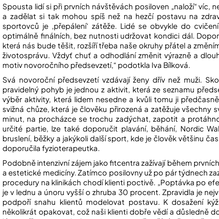
Spousta lidí si při prvních návštěvách posiloven „naloží“ víc, 
a zadělat si tak mohou spíš než na hezčí postavu na zdrav
sportovců je ‚přepálení‘ zátěže. Lidé se obvykle do cvičení
optimálně finálních, bez nutnosti udržovat kondici dál. Dopor
která nás bude těšit, rozšíří třeba naše okruhy přátel a změ
životosprávu. Vždyť chuť a odhodlání změnit výrazně a dlouh
motiv novoročního předsevzetí,“ podotkla Iva Bílková.
Svá novoroční předsevzetí vzdávají ženy dřív než muži. Sko
pravidelný pohyb je jednou z aktivit, která ze seznamu předs
výběr aktivity, která lidem nesedne a kvůli tomu ji předčasn
svižná chůze, která je člověku přirozená a zatěžuje všechny
minut, na procházce se trochu zadýchat, zapotit a protáhnou
určité partie, lze také doporučit plavání, běhání, Nordic Wa
bruslení, běžky a jakýkoli další sport, kde je člověk většinu č
doporučila fyzioterapeutka.
Podobně intenzivní zájem jako fitcentra zažívají během prvních 
a estetické medicíny. Zatímco posilovny už po pár týdnech z
procedury na klinikách chodí klienti poctivě. „Poptávka po efe
je v lednu a únoru vyšší o zhruba 30 procent. Zpravidla je nejv
podpoří snahu klientů modelovat postavu. K dosažení kýž
několikrát opakovat, což naši klienti dobře vědí a důsledně do