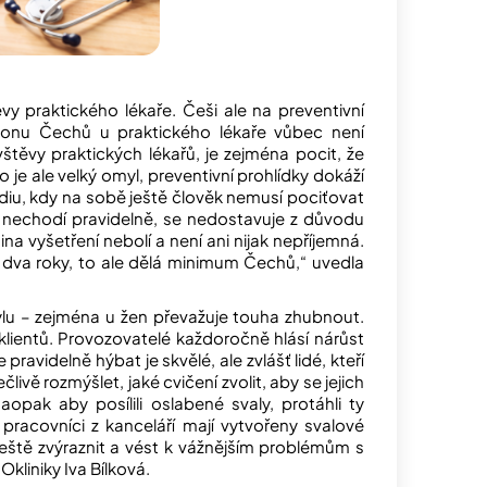
y praktického lékaře. Češi ale na preventivní
ilionu Čechů u praktického lékaře vůbec není
těvy praktických lékařů, je zejména pocit, že
je ale velký omyl, preventivní prohlídky dokáží
diu, kdy na sobě ještě člověk nemusí pociťovat
dky nechodí pravidelně, se nedostavuje z důvodu
a vyšetření nebolí a není ani nijak nepříjemná.
a dva roky, to ale dělá minimum Čechů,“ uvedla
tylu – zejména u žen převažuje touha zhubnout.
klientů. Provozovatelé každoročně hlásí nárůst
pravidelně hýbat je skvělé, ale zvlášť lidé, kteří
člivě rozmýšlet, jaké cvičení zvolit, aby se jejich
pak aby posílili oslabené svaly, protáhli ty
 pracovníci z kanceláří mají vytvořeny svalové
ště zvýraznit a vést k vážnějším problémům s
kliniky Iva Bílková.