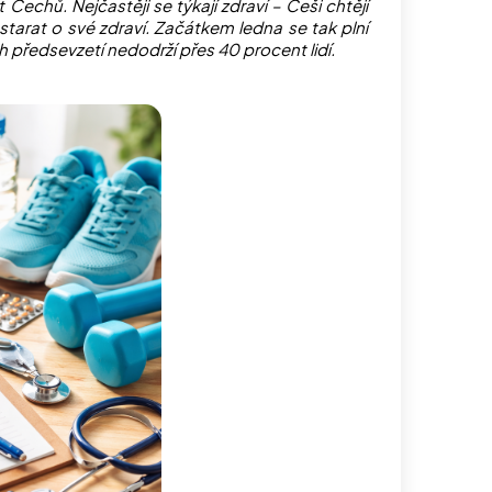
echů. Nejčastěji se týkají zdraví – Češi chtějí
starat o své zdraví. Začátkem ledna se tak plní
 předsevzetí nedodrží přes 40 procent lidí.