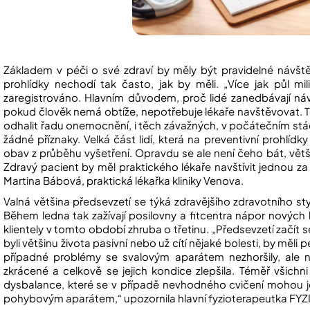
Základem v péči o své zdraví by měly být pravidelné návštěv
prohlídky nechodí tak často, jak by měli. „Více jak půl m
zaregistrováno. Hlavním důvodem, proč lidé zanedbávají návš
pokud člověk nemá obtíže, nepotřebuje lékaře navštěvovat. To 
odhalit řadu onemocnění, i těch závažných, v počátečním stá
žádné příznaky. Velká část lidí, která na preventivní prohlí
obav z průběhu vyšetření. Opravdu se ale není čeho bát, většin
Zdravý pacient by měl praktického lékaře navštívit jednou z
Martina Bábová, praktická lékařka kliniky Venova.
Valná většina předsevzetí se týká zdravějšího zdravotního s
Během ledna tak zažívají posilovny a fitcentra nápor nových 
klientely v tomto období zhruba o třetinu. „Předsevzetí začít se 
byli většinu života pasivní nebo už cítí nějaké bolesti, by měli pe
případné problémy se svalovým aparátem nezhoršily, ale nao
zkrácené a celkově se jejich kondice zlepšila. Téměř všichni
dysbalance, které se v případě nevhodného cvičení mohou je
pohybovým aparátem,“ upozornila hlavní fyzioterapeutka FYZIO