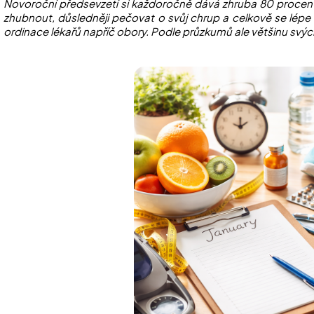
Novoroční předsevzetí si každoročně dává zhruba 80 procent Č
zhubnout, důsledněji pečovat o svůj chrup a celkově se lépe 
ordinace lékařů napříč obory. Podle průzkumů ale většinu svých