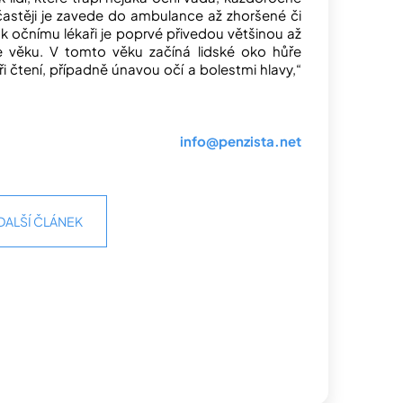
ejčastěji je zavede do ambulance až zhoršené či
 k očnímu lékaři je poprvé přivedou většinou až
ce věku. V tomto věku začíná lidské oko hůře
i čtení, případně únavou očí a bolestmi hlavy,“
info@penzista.net
DALŠÍ ČLÁNEK