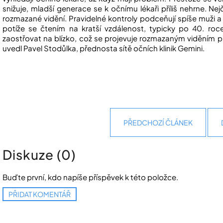
snižuje, mladší generace se k očnímu lékaři příliš nehrne. N
rozmazané vidění. Pravidelné kontroly podceňují spíše muži a
potíže se čtením na kratší vzdálenost, typicky po 40. ro
zaostřovat na blízko, což se projevuje rozmazaným viděním př
uvedl Pavel Stodůlka, přednosta sítě očních klinik Gemini.
PŘEDCHOZÍ ČLÁNEK
Diskuze (0)
Buďte první, kdo napíše příspěvek k této položce.
PŘIDAT KOMENTÁŘ