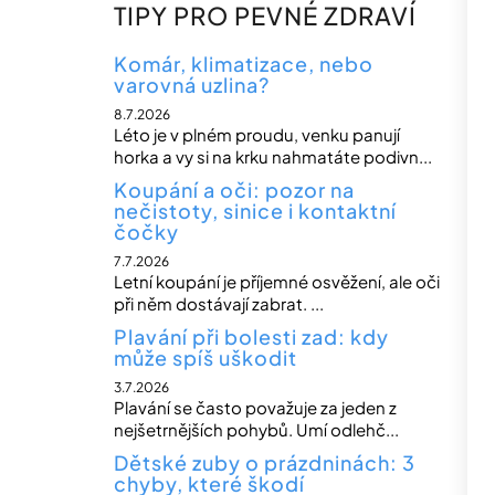
n
TIPY PRO PEVNÉ ZDRAVÍ
n
í
Komár, klimatizace, nebo
varovná uzlina?
p
8.7.2026
a
Léto je v plném proudu, venku panují
n
horka a vy si na krku nahmatáte podivn...
e
Koupání a oči: pozor na
nečistoty, sinice i kontaktní
l
čočky
7.7.2026
Letní koupání je příjemné osvěžení, ale oči
při něm dostávají zabrat. ...
Plavání při bolesti zad: kdy
může spíš uškodit
3.7.2026
Plavání se často považuje za jeden z
nejšetrnějších pohybů. Umí odlehč...
Dětské zuby o prázdninách: 3
chyby, které škodí