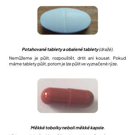
Potahované tablety a obalené tablety
(dražé).
Nemůžeme je půlit, rozpouštět, drtit ani kousat. Pokud
máme tablety půlit, potom je lze půlit ve vyznačené rýze.
Měkké tobolky neboli měkké kapsle
.