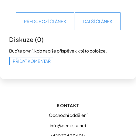
PŘEDCHOZÍ ČLÁNEK
DALŠÍ ČLÁNEK
Diskuze (0)
Buďte první, kdo napíše příspěvek k této položce.
PŘIDAT KOMENTÁŘ
Z
á
p
KONTAKT
a
t
Obchodní oddělení
í
info@penzista.net
+420 734 334 014