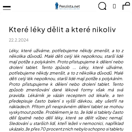
K
Přejít
Menu
Hledat
Ná
Přihlá
na
o
obsah
š
Zpět
Zpět
ko
KOMPENZAČNÍ
í
POMŮCKY
Které léky dělit a které nikoliv
k
C
TIPY
o
PRO
22.2.2024
p
PEVNÉ
ZDRAVÍ
o
Léky, které užíváme, potřebujeme někdy zmenšit, a to z
t
několika důvodů. Malé děti celý lék nepolknou, starší lidé
CVIČÍME
mají potíže s polykáním. Proto přistupujeme k dělení nebo
ř
PRO
drolení tablet. Tento způsob ... Léky, které užíváme,
e
RADOST
potřebujeme někdy zmenšit, a to z několika důvodů. Malé
b
děti celý lék nepolknou, starší lidé mají potíže s polykáním.
u
OBJEVUJTE
Proto přistupujeme k dělení nebo drolení tablet. Tento
A
j
způsob zmenšování dané lékové formy však má svá
TVOŘTE
e
pravidla. Lékárník je vázán receptem od lékaře, a ten
S
předepisuje často balení s vyšší dávkou, aby ušetřil na
t
NÁMI
nákladech. Přitom při nesprávném dělení tablet se mohou
e
vyskytnout potíže. Problémem je to, že lidé si tablety často
CHYTRÝ
n
dělí špatně nebo dělí léky, které se dělit vůbec nemají.
PRŮVODCE
a
Sledování u starších lidí, kteří leželi v nemocnici, například
MODERNÍM
j
SVĚTEM
ukázalo, že přes 70 procent z nich nebylo schopno si tabletu