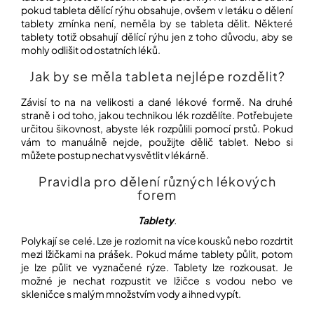
pokud tableta dělící rýhu obsahuje, ovšem v letáku o dělení
tablety zmínka není, neměla by se tableta dělit. Některé
tablety totiž obsahují dělící rýhu jen z toho důvodu, aby se
mohly odlišit od ostatních léků.
Jak by se měla tableta nejlépe rozdělit?
Závisí to na na velikosti a dané lékové formě. Na druhé
straně i od toho, jakou technikou lék rozdělíte. Potřebujete
určitou šikovnost, abyste lék rozpůlili pomocí prstů. Pokud
vám to manuálně nejde, použijte dělič tablet. Nebo si
můžete postup nechat vysvětlit v lékárně.
Pravidla pro dělení různých lékových
forem
Tablety
.
Polykají se celé. Lze je rozlomit na více kousků nebo rozdrtit
mezi lžičkami na prášek. Pokud máme tablety půlit, potom
je lze půlit ve vyznačené rýze. Tablety lze rozkousat. Je
možné je nechat rozpustit ve lžičce s vodou nebo ve
skleničce s malým množstvím vody a ihned vypít.