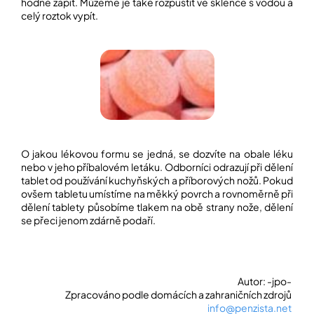
hodně zapít. Můžeme je také rozpustit ve sklence s vodou a
celý roztok vypít.
O jakou lékovou formu se jedná, se dozvíte na obale léku
nebo v jeho příbalovém letáku. Odborníci odrazují při dělení
tablet od používání kuchyňských a příborových nožů. Pokud
ovšem tabletu umístíme na měkký povrch a rovnoměrně při
dělení tablety působíme tlakem na obě strany nože, dělení
se přeci jenom zdárně podaří.
Autor: -jpo-
Zpracováno podle domácích a zahraničních zdrojů
info@penzista.net