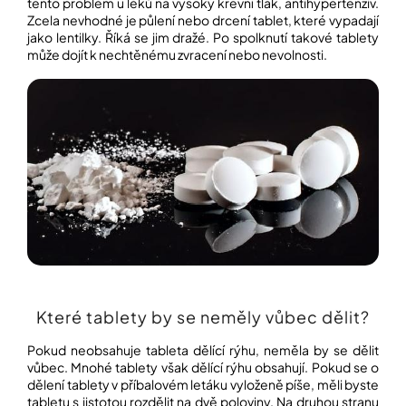
tento problém u léků na vysoký krevní tlak, antihypertenziv.
Zcela nevhodné je půlení nebo drcení tablet, které vypadají
jako lentilky. Říká se jim dražé. Po spolknutí takové tablety
může dojít k nechtěnému zvracení nebo nevolnosti.
Které tablety by se neměly vůbec dělit?
Pokud neobsahuje tableta dělící rýhu, neměla by se dělit
vůbec. Mnohé tablety však dělící rýhu obsahují. Pokud se o
dělení tablety v příbalovém letáku vyloženě píše, měli byste
tabletu s jistotou rozdělit na dvě poloviny. Na druhou stranu