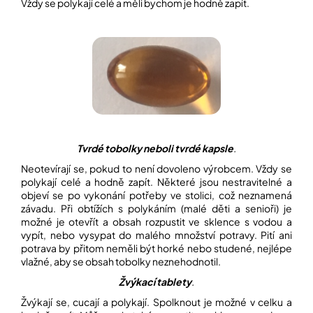
Vždy se polykají celé a měli bychom je hodně zapít.
Tvrdé tobolky neboli tvrdé kapsle
.
Neotevírají se, pokud to není dovoleno výrobcem. Vždy se
polykají celé a hodně zapít. Některé jsou nestravitelné a
objeví se po vykonání potřeby ve stolici, což neznamená
závadu. Při obtížích s polykáním (malé děti a senioři) je
možné je otevřít a obsah rozpustit ve sklence s vodou a
vypít, nebo vysypat do malého množství potravy. Pití ani
potrava by přitom neměli být horké nebo studené, nejlépe
vlažné, aby se obsah tobolky neznehodnotil.
Žvýkací tablety
.
Žvýkají se, cucají a polykají. Spolknout je možné v celku a