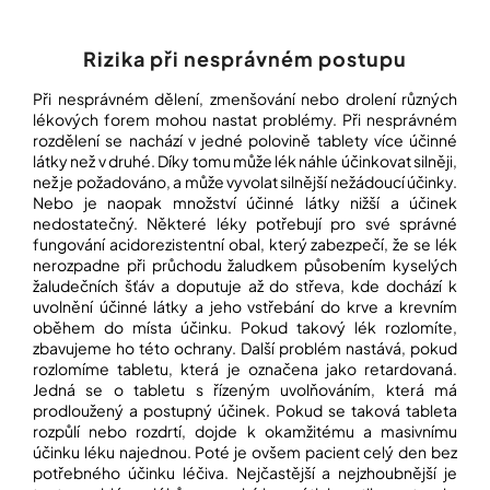
Přihlášení
Rizika při nesprávném postupu
Při nesprávném dělení, zmenšování nebo drolení různých
lékových forem mohou nastat problémy. Při nesprávném
rozdělení se nachází v jedné polovině tablety více účinné
látky než v druhé. Díky tomu může lék náhle účinkovat silněji,
než je požadováno, a může vyvolat silnější nežádoucí účinky.
Nebo je naopak množství účinné látky nižší a účinek
nedostatečný. Některé léky potřebují pro své správné
fungování acidorezistentní obal, který zabezpečí, že se lék
nerozpadne při průchodu žaludkem působením kyselých
žaludečních šťáv a doputuje až do střeva, kde dochází k
uvolnění účinné látky a jeho vstřebání do krve a krevním
oběhem do místa účinku. Pokud takový lék rozlomíte,
zbavujeme ho této ochrany. Další problém nastává, pokud
rozlomíme tabletu, která je označena jako retardovaná.
Jedná se o tabletu s řízeným uvolňováním, která má
prodloužený a postupný účinek. Pokud se taková tableta
rozpůlí nebo rozdrtí, dojde k okamžitému a masivnímu
účinku léku najednou. Poté je ovšem pacient celý den bez
potřebného účinku léčiva. Nejčastější a nejzhoubnější je