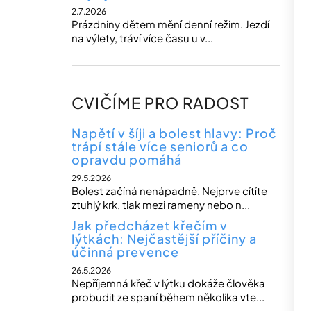
2.7.2026
Prázdniny dětem mění denní režim. Jezdí
na výlety, tráví více času u v...
CVIČÍME PRO RADOST
Napětí v šíji a bolest hlavy: Proč
trápí stále více seniorů a co
opravdu pomáhá
29.5.2026
Bolest začíná nenápadně. Nejprve cítíte
ztuhlý krk, tlak mezi rameny nebo n...
Jak předcházet křečím v
lýtkách: Nejčastější příčiny a
účinná prevence
26.5.2026
Nepříjemná křeč v lýtku dokáže člověka
probudit ze spaní během několika vte...