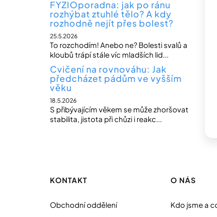
FYZIOporadna: jak po ránu
rozhýbat ztuhlé tělo? A kdy
rozhodně nejít přes bolest?
25.5.2026
To rozchodím! Anebo ne? Bolesti svalů a
kloubů trápí stále víc mladších lid...
Cvičení na rovnováhu: Jak
předcházet pádům ve vyšším
věku
18.5.2026
S přibývajícím věkem se může zhoršovat
stabilita, jistota při chůzi i reakc...
Z
á
p
KONTAKT
O NÁS
a
t
Obchodní oddělení
Kdo jsme a c