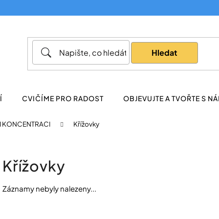
Co potřebujete najít?
Hledat
Doporučujeme
Í
CVIČÍME PRO RADOST
OBJEVUJTE A TVOŘTE S NÁ
 I KONCENTRACI
Křížovky
Křížovky
Záznamy nebyly nalezeny...