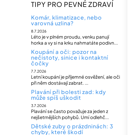
n
TIPY PRO PEVNÉ ZDRAVÍ
n
í
Komár, klimatizace, nebo
varovná uzlina?
p
8.7.2026
a
Léto je v plném proudu, venku panují
n
horka a vy si na krku nahmatáte podivn...
e
Koupání a oči: pozor na
nečistoty, sinice i kontaktní
l
čočky
7.7.2026
Letní koupání je příjemné osvěžení, ale oči
při něm dostávají zabrat. ...
Plavání při bolesti zad: kdy
může spíš uškodit
3.7.2026
Plavání se často považuje za jeden z
nejšetrnějších pohybů. Umí odlehč...
Dětské zuby o prázdninách: 3
chyby, které škodí