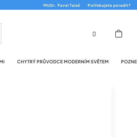
MUDr. Pavel Talaš
Potřebujete poradit?
Přihlášení
Nákup
košík
MI
CHYTRÝ PRŮVODCE MODERNÍM SVĚTEM
POZNEJ