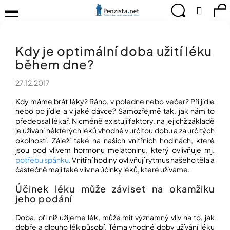
K
Přejít
Menu
Hledat
Ná
Přihlá
na
o
obsah
š
Zpět
Zpět
ko
KOMPENZAČNÍ
í
POMŮCKY
Kdy je optimální doba užití léku
k
C
TIPY
během dne?
o
PRO
p
PEVNÉ
27.12.2017
ZDRAVÍ
o
t
Kdy máme brát léky? Ráno, v poledne nebo večer? Při jídle
CVIČÍME
ř
nebo po jídle a v jaké dávce? Samozřejmě tak, jak nám to
PRO
e
předepsal lékař. Nicméně existují faktory, na jejichž základě
RADOST
je užívání některých léků vhodné v určitou dobu a za určitých
b
okolností. Záleží také na našich vnitřních hodinách, které
u
OBJEVUJTE
jsou pod vlivem hormonu melatoninu, který ovlivňuje mj.
A
j
potřebu spánku
. Vnitřní hodiny ovlivňují rytmus našeho těla a
TVOŘTE
e
S
částečně mají také vliv na účinky léků, které užíváme.
t
NÁMI
e
Účinek léku může záviset na okamžiku
jeho podání
CHYTRÝ
n
PRŮVODCE
a
MODERNÍM
Doba, při níž užijeme lék, může mít významný vliv na to, jak
j
SVĚTEM
dobře a dlouho lék působí. Téma vhodné doby užívání léku