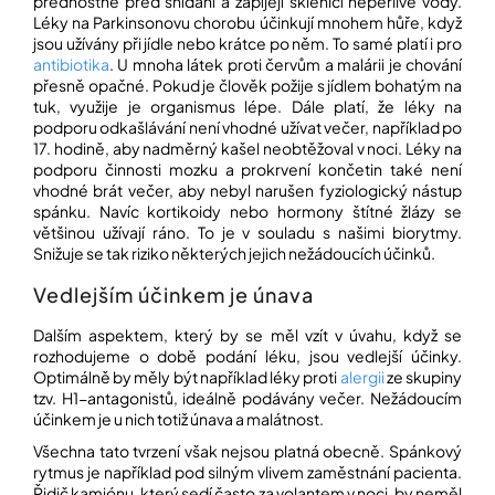
přednostně před snídaní a zapíjejí sklenicí neperlivé vody.
Léky na Parkinsonovu chorobu účinkují mnohem hůře, když
jsou užívány při jídle nebo krátce po něm. To samé platí i pro
Přihlášení
antibiotika
. U mnoha látek proti červům a malárii je chování
přesně opačné. Pokud je člověk požije s jídlem bohatým na
tuk, využije je organismus lépe. Dále platí, že léky na
podporu odkašlávání není vhodné užívat večer, například po
17. hodině, aby nadměrný kašel neobtěžoval v noci. Léky na
podporu činnosti mozku a prokrvení končetin také není
vhodné brát večer, aby nebyl narušen fyziologický nástup
spánku. Navíc kortikoidy nebo hormony štítné žlázy se
většinou užívají ráno. To je v souladu s našimi biorytmy.
Snižuje se tak riziko některých jejich nežádoucích účinků.
Vedlejším účinkem je únava
Dalším aspektem, který by se měl vzít v úvahu, když se
rozhodujeme o době podání léku, jsou vedlejší účinky.
Optimálně by měly být například léky proti
alergii
ze skupiny
tzv. H1-antagonistů, ideálně podávány večer. Nežádoucím
účinkem je u nich totiž únava a malátnost.
Všechna tato tvrzení však nejsou platná obecně. Spánkový
rytmus je například pod silným vlivem zaměstnání pacienta.
Řidič kamiónu, který sedí často za volantem v noci, by neměl