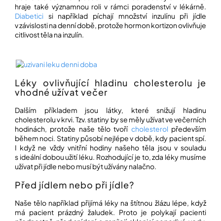
í
hraje také významnou roli v rámci poradenství v lékárně.
t
POZNEJTE
Diabetici
si například píchají množství inzulínu při jídle
&
?
v závislosti na denní době, protože hormon kortizon ovlivňuje
ZAŽIJTE,
citlivost těla na inzulín.
CO
SE
PRÁVĚ
DĚJE
HLEDAT
Léky ovlivňující hladinu cholesterolu je
VAŠE
SLOVA,
vhodné užívat večer
NAŠE
INSPIRACE
Dalším příkladem jsou látky, které snižují hladinu
D
cholesterolu v krvi. Tzv. statiny by se měly užívat ve večerních
o
ZÁBAVA,
hodinách, protože naše tělo tvoří
cholesterol
především
p
KTERÁ
během noci. Statiny působí nejlépe v době, kdy pacient spí.
POSÍLÍ
o
I když ne vždy vnitřní hodiny našeho těla jsou v souladu
PAMĚŤ
r
s ideální dobou užití léku. Rozhodující je to, zda léky musíme
I
u
KONCENTRACI
užívat při jídle nebo musí být užívány nalačno.
č
u
Před jídlem nebo při jídle?
BAZAR
j
A
e
REPASOVANÉ
Naše tělo například přijímá léky na štítnou žlázu lépe, když
m
POMŮCKY
má pacient prázdný žaludek. Proto je polykají pacienti
e