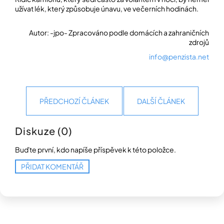
užívat lék, který způsobuje únavu, ve večerních hodinách.
Autor: -jpo- Zpracováno podle domácích a zahraničních
zdrojů
info@penzista.net
PŘEDCHOZÍ ČLÁNEK
DALŠÍ ČLÁNEK
Diskuze (0)
Buďte první, kdo napíše příspěvek k této položce.
PŘIDAT KOMENTÁŘ
Z
á