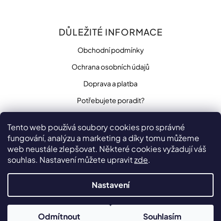
DŮLEŽITÉ INFORMACE
Obchodní podmínky
Ochrana osobních údajů
Doprava a platba
Potřebujete poradit?
Tento web používá soubory cookies pro správné
fungování, analýzu a marketing a díky tomu můžeme
SLEDUJTE NÁS
web neustále zlepšovat. Některé cookies vyžadují váš
souhlas. Nastavení můžete upravit
zde
.
Nastavení
Vytvořilo
na platformě
Shoptet
Copyright 2026
Odmítnout
Souhlasím