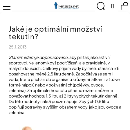
K
Přejít
Menu
Hledat
Ná
Přihlá
na
o
obsah
š
Zpět
Zpět
ko
KOMPENZAČNÍ
í
POMŮCKY
Jaké je optimální množství
k
C
TIPY
tekutin?
o
PRO
p
PEVNÉ
25.1.2013
ZDRAVÍ
o
t
Starším lidem je doporučováno
, aby pili tak jako aktivní
CVIČÍME
ř
sportovci. Ne jenom když pocítí žízeň, ale pravidelně, v
PRO
e
malých doušcích. Celkový příjem vody by měl u starších lidí
RADOST
dosahovat nejméně 2,5 litru denně. Započítává se sem i
b
voda, která přichází do organismu s různými látkami, ať už ve
u
OBJEVUJTE
formě nápojů nebo v poživatinách (polévky, ovoce,
A
j
zelenina). Za optimální hodnotu pitného režimu můžeme
TVOŘTE
e
S
považovat hodnotu 1,5 litru až 2 litry vypitých tekutin denně.
t
NÁMI
Do této hodnoty náleží pouze nápoje. Zbylých 0,5 litru
e
doplňují potraviny s vyšším obsahem vody, jako jsou ovoce a
CHYTRÝ
n
zelenina.
PRŮVODCE
a
MODERNÍM
j
SVĚTEM