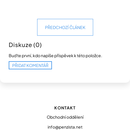
Přihlášení
PŘEDCHOZÍ ČLÁNEK
Diskuze (0)
Buďte první, kdo napíše příspěvek k této položce.
PŘIDAT KOMENTÁŘ
Z
á
p
KONTAKT
a
t
Obchodní oddělení
í
info@penzista.net