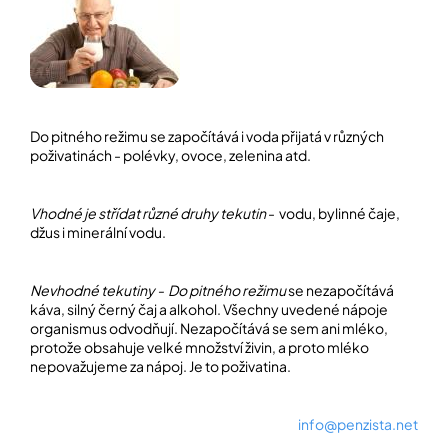
í
t
POZNEJTE
&
?
ZAŽIJTE,
CO
SE
PRÁVĚ
DĚJE
Do pitného režimu se započítává i voda přijatá v různých
HLEDAT
poživatinách - polévky, ovoce, zelenina atd.
VAŠE
SLOVA,
NAŠE
Vhodné je střídat různé druhy tekutin
- vodu, bylinné čaje,
INSPIRACE
D
džus i minerální vodu.
o
ZÁBAVA,
p
KTERÁ
POSÍLÍ
o
Nevhodné tekutiny - Do pitného režimu
se nezapočítává
PAMĚŤ
r
káva, silný černý čaj a alkohol. Všechny uvedené nápoje
I
u
organismus odvodňují. Nezapočítává se sem ani mléko,
KONCENTRACI
č
protože obsahuje velké množství živin, a proto mléko
u
nepovažujeme za nápoj. Je to poživatina.
BAZAR
j
A
e
REPASOVANÉ
m
info@penzista.net
POMŮCKY
e