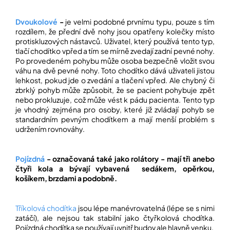
Dvoukolové
-
je velmi podobné prvnímu typu, pouze s tím
rozdílem, že přední dvě nohy jsou opatřeny kolečky místo
protiskluzových nástavců. Uživatel, který používá tento typ,
tlačí chodítko vpřed a tím se mírně zvedají zadní pevné nohy.
Po provedeném pohybu může osoba bezpečně vložit svou
váhu na dvě pevné nohy. Toto chodítko dává uživateli jistou
lehkost, pokud jde o zvedání a tlačení vpřed. Ale chybný či
zbrklý pohyb může způsobit, že se pacient pohybuje zpět
nebo prokluzuje, což může vést k pádu pacienta. Tento typ
je vhodný zejména pro osoby, které již zvládají pohyb se
standardním pevným chodítkem a mají menší problém s
udržením rovnováhy.
Pojízdná
- označovaná také jako rolátory - mají tři anebo
čtyři kola a bývají vybavená sedákem, opěrkou,
košíkem, brzdami a podobně.
Tříkolová chodítka
jsou lépe manévrovatelná (lépe se s nimi
zatáčí), ale nejsou tak stabilní jako čtyřkolová chodítka.
Pojízdná chodítka se používají uvnitř budov ale hlavně venku.