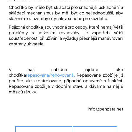
Chodítko by mělo být skládací pro snadnější uskladnění a
skládací mechanismus by měl být co nejjednodušší, aby
složení a rozložení bylo rychlé a snadné pro každého.
Pojízdná chodítka jsou vhodná pro osoby, které nemají větší
problémy s udržením rovnováhy. Je zapotřebí větší
soustředěnosti při užívání a vyžadují přesnější manévrování
ze strany uživatele.
V naší nabídce najdete také
chodítka
repasovaná/renovovaná
. Repasované zboží je již
použité, ale zkontrolované, případně opravené a funkční.
Repasované zboží je v dobrém stavu a dáváme na něj 6
měsíců záruky.
info@penzista.net