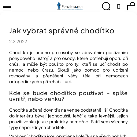
K
Přejít
Menu
Hledat
Ná
Přihlá
na
o
obsah
š
Zpět
Zpět
ko
KOMPENZAČNÍ
í
POMŮCKY
Jak vybrat správné chodítko
k
C
TIPY
o
PRO
2.2.2022
p
PEVNÉ
ZDRAVÍ
o
Chodítko je určeno pro osoby se zdravotním postižením
t
pohybového ústrojí a pro osoby, které potřebují oporu při
CVIČÍME
chůzi, a může být použito pro ty, kteří se učí chodit po
ř
PRO
nemoci nebo úrazu. Slouží jako pomoc pro udržení
e
RADOST
rovnováhy a přenášení váhy těla při nemocech
b
ortopedických a při rehabilitaci.
u
OBJEVUJTE
A
j
Kde se bude chodítko používat – spíše
TVOŘTE
uvnitř, nebo venku?
e
S
t
NÁMI
Chodítka určená dovnitř a na ven se podstatně liší. Chodítka
e
do interiéru bývají jednodušší, lehčí a také levnější. Jejich
CHYTRÝ
n
použití venku je ale prakticky nemožné. Patří sem všechny
PRŮVODCE
a
typy nepojízdných chodítek.
MODERNÍM
j
SVĚTEM
Venkovní chodítka jsou opatřena kolečky na všech nohách,