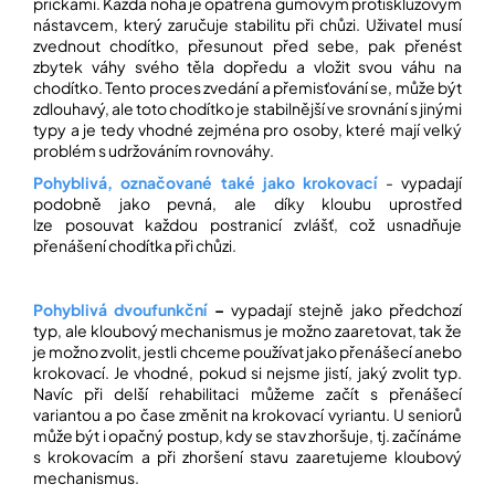
příčkami. Každá noha je opatřena gumovým protiskluzovým
nástavcem, který zaručuje stabilitu při chůzi. Uživatel musí
zvednout chodítko, přesunout před sebe, pak přenést
Přihlášení
zbytek váhy svého těla dopředu a vložit svou váhu na
chodítko. Tento proces zvedání a přemisťování se, může být
zdlouhavý, ale toto chodítko je stabilnější ve srovnání s jinými
typy a je tedy vhodné zejména pro osoby, které mají velký
problém s udržováním rovnováhy.
Pohyblivá, označované také jako krokovací
- vypadají
podobně jako pevná, ale díky kloubu uprostřed
lze posouvat každou postranicí zvlášť, což usnadňuje
přenášení chodítka při chůzi.
Pohyblivá dvoufunkční
–
vypadají stejně jako předchozí
typ, ale kloubový mechanismus je možno zaaretovat, tak že
je možno zvolit, jestli chceme používat jako přenášecí anebo
krokovací. Je vhodné, pokud si nejsme jistí, jaký zvolit typ.
Navíc při delší rehabilitaci můžeme začít s přenášecí
variantou a po čase změnit na krokovací vyriantu. U seniorů
může být i opačný postup, kdy se stav zhoršuje, tj. začínáme
s krokovacím a při zhoršení stavu zaaretujeme kloubový
mechanismus.