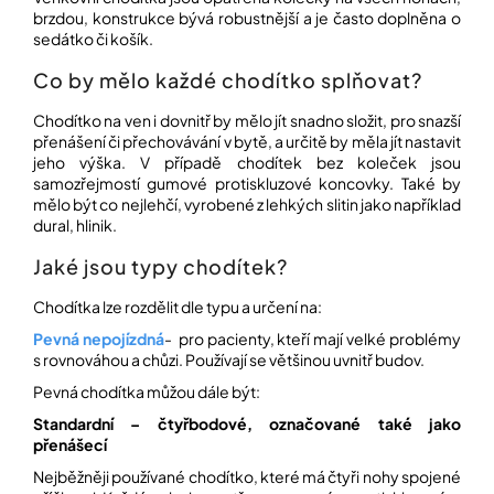
í
brzdou, konstrukce bývá robustnější a je často doplněna o
t
POZNEJTE
sedátko či košík.
&
?
ZAŽIJTE,
Co by mělo každé chodítko splňovat?
CO
SE
PRÁVĚ
Chodítko na ven i dovnitř by mělo jít snadno složit, pro snazší
DĚJE
přenášení či přechovávání v bytě, a určitě by měla jít nastavit
jeho výška. V případě chodítek bez koleček jsou
HLEDAT
samozřejmostí gumové protiskluzové koncovky. Také by
VAŠE
SLOVA,
mělo být co nejlehčí, vyrobené z lehkých slitin jako například
NAŠE
dural, hlinik.
INSPIRACE
D
Jaké jsou typy chodítek?
o
ZÁBAVA,
p
KTERÁ
Chodítka lze rozdělit dle typu a určení na:
POSÍLÍ
o
PAMĚŤ
Pevná nepojízdná
- pro pacienty, kteří mají velké problémy
r
I
s rovnováhou a chůzi. Používají se většinou uvnitř budov.
u
KONCENTRACI
č
Pevná chodítka můžou dále být:
u
BAZAR
j
Standardní – čtyřbodové, označované také jako
A
e
přenášecí
REPASOVANÉ
m
POMŮCKY
Nejběžněji používané chodítko, které má čtyři nohy spojené
e