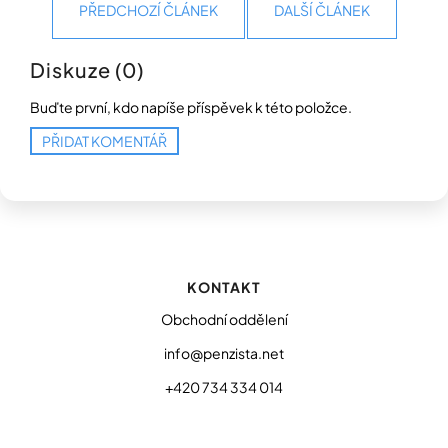
PŘEDCHOZÍ ČLÁNEK
DALŠÍ ČLÁNEK
Diskuze (0)
Buďte první, kdo napíše příspěvek k této položce.
PŘIDAT KOMENTÁŘ
Z
á
p
KONTAKT
a
t
Obchodní oddělení
í
info@penzista.net
+420 734 334 014