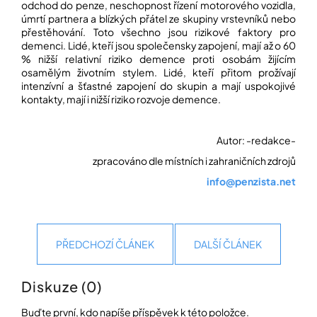
odchod do penze, neschopnost řízení motorového vozidla,
úmrtí partnera a blízkých přátel ze skupiny vrstevníků nebo
přestěhování. Toto všechno jsou rizikové faktory pro
demenci. Lidé, kteří jsou společensky zapojení, mají až o 60
% nižší relativní riziko demence proti osobám žijícím
osamělým životním stylem. Lidé, kteří přitom prožívají
intenzívní a šťastné zapojení do skupin a mají uspokojivé
kontakty, mají i nižší riziko rozvoje demence.
Autor: -redakce-
zpracováno dle místních i zahraničních zdrojů
info@penzista.net
PŘEDCHOZÍ ČLÁNEK
DALŠÍ ČLÁNEK
Diskuze (0)
Buďte první, kdo napíše příspěvek k této položce.