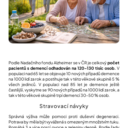
í
t
POZNEJTE
&
?
ZAŽIJTE,
CO
SE
PRÁVĚ
DĚJE
HLEDAT
VAŠE
SLOVA,
NAŠE
INSPIRACE
Podle Nadačního fondu Alzheimer se v ČR je celkový
počet
D
pacientů s demencí odhadován na 120–130 tisíc osob.
V
o
ZÁBAVA,
populaci nad 65 let se objevuje 10 nových případů demence
p
KTERÁ
na 1000 lidí za rok a postihuje tak v této věkové skupině 5 %
POSÍLÍ
o
všech jedinců. V populaci nad 85 let je demence ještě
PAMĚŤ
r
častější, vyskytne se 90 nových případů na 1000 lidí za rok, a
I
u
tak v této věkové skupině trpí demencí 30–50 % osob.
KONCENTRACI
č
u
Stravovací návyky
BAZAR
j
A
e
Správná výživa může pomoci proti duševní degeneraci.
REPASOVANÉ
m
Potrava by měla být vyvážená s omezeným množstvím tuku.
POMŮCKY
e
Pomáhá 3 a více porcí ovoce a zeleniny denně. Podle řady