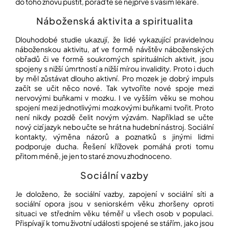
do toho znovu pustit, poraďte se nejprve s vaším lékaře.
Náboženská aktivita a spiritualita
Dlouhodobé studie ukazují, že lidé vykazující pravidelnou
náboženskou aktivitu, ať ve formě návštěv náboženských
obřadů či ve formě soukromých spirituálních aktivit, jsou
spojeny s nižší úmrtností a nižší mírou invalidity. Proto i duch
by měl zůstávat dlouho aktivní. Pro mozek je dobrý impuls
začít se učit něco nové. Tak vytvoříte nové spoje mezi
nervovými buňkami v mozku. I ve vyšším věku se mohou
spojení mezi jednotlivými mozkovými buňkami tvořit. Proto
není nikdy pozdě čelit novým výzvám. Například se učte
nový cizí jazyk nebo učte se hrát na hudební nástroj. Sociální
kontakty, výměna názorů a poznatků s jinými lidmi
podporuje ducha. Řešení křížovek pomáhá proti tomu
přitom méně, je jen to staré znovu zhodnoceno.
Sociální vazby
Je doloženo, že sociální vazby, zapojení v sociální síti a
sociální opora jsou v seniorském věku zhoršeny oproti
situaci ve středním věku téměř u všech osob v populaci.
Přispívají k tomu životní události spojené se stářím, jako jsou