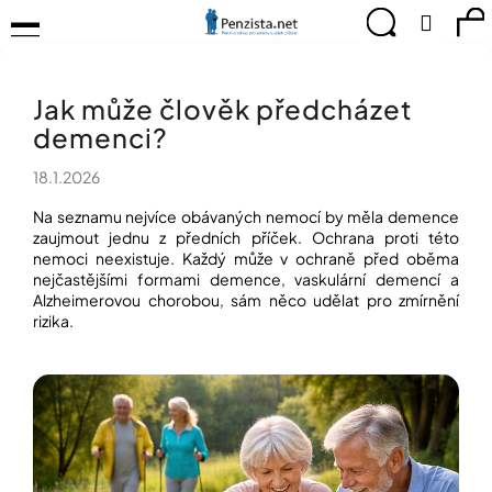
K
Přejít
Menu
Hledat
Ná
Přihlá
na
o
obsah
š
Zpět
Zpět
ko
KOMPENZAČNÍ
í
POMŮCKY
Jak může člověk předcházet
k
C
TIPY
demenci?
o
PRO
p
PEVNÉ
18.1.2026
ZDRAVÍ
o
t
Na seznamu nejvíce obávaných nemocí by měla demence
CVIČÍME
ř
zaujmout jednu z předních příček. Ochrana proti této
PRO
e
nemoci neexistuje. Každý může v ochraně před oběma
RADOST
nejčastějšími formami demence, vaskulární demencí a
b
Alzheimerovou chorobou, sám něco udělat pro zmírnění
u
OBJEVUJTE
rizika.
A
j
TVOŘTE
e
S
t
NÁMI
e
CHYTRÝ
n
PRŮVODCE
a
MODERNÍM
j
SVĚTEM