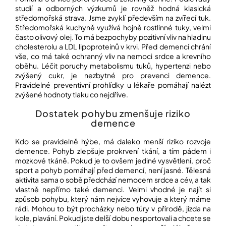
studií a odborných výzkumů je rovněž hodná klasická
středomořská strava. Jsme zvyklí především na zvířecí tuk.
Přihlášení
Středomořská kuchyně využívá hojně rostlinné tuky, velmi
často olivový olej. To má bezpochyby pozitivní vliv na hladinu
cholesterolu a LDL lipoproteinů v krvi. Před demencí chrání
vše, co má také ochranný vliv na nemoci srdce a krevního
oběhu. Léčit poruchy metabolismu tuků, hypertenzi nebo
zvýšený cukr, je nezbytné pro prevenci demence.
Pravidelné preventivní prohlídky u lékaře pomáhají nalézt
zvýšené hodnoty tlaku co nejdříve.
Dostatek pohybu zmenšuje riziko
demence
Kdo se pravidelně hýbe, má daleko menší riziko rozvoje
demence. Pohyb zlepšuje prokrvení tkání, a tím pádem i
mozkové tkáně. Pokud je to ovšem jediné vysvětlení, proč
sport a pohyb pomáhají před demencí, není jasné. Tělesná
aktivita sama o sobě předchází nemocem srdce a cév, a tak
vlastně nepřímo také demenci. Velmi vhodné je najít si
způsob pohybu, který nám nejvíce vyhovuje a který máme
rádi. Mohou to být procházky nebo túry v přírodě, jízda na
kole, plavání. Pokud jste delší dobu nesportovali a chcete se