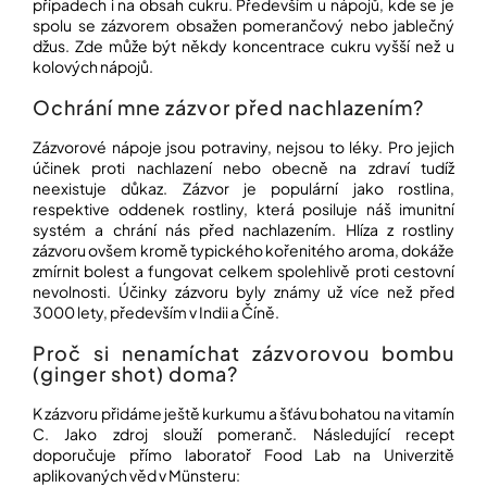
případech i na obsah cukru. Především u nápojů, kde se je
spolu se zázvorem obsažen pomerančový nebo jablečný
džus. Zde může být někdy koncentrace cukru vyšší než u
Přihlášení
kolových nápojů.
Ochrání mne zázvor před nachlazením?
Zázvorové nápoje jsou potraviny, nejsou to léky. Pro jejich
účinek proti nachlazení nebo obecně na zdraví tudíž
neexistuje důkaz. Zázvor je populární jako rostlina,
respektive oddenek rostliny, která posiluje náš imunitní
systém a chrání nás před nachlazením. Hlíza z rostliny
zázvoru ovšem kromě typického kořenitého aroma, dokáže
zmírnit bolest a fungovat celkem spolehlivě proti cestovní
nevolnosti. Účinky zázvoru byly známy už více než před
3000 lety, především v Indii a Číně.
Proč si nenamíchat zázvorovou bombu
(ginger shot) doma?
K zázvoru přidáme ještě kurkumu a šťávu bohatou na vitamín
C. Jako zdroj slouží pomeranč. Následující recept
doporučuje přímo laboratoř Food Lab na Univerzitě
aplikovaných věd v Münsteru: