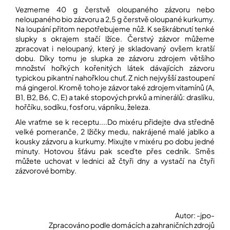
Vezmeme 40 g čerstvě oloupaného zázvoru nebo
neloupaného bio zázvoru a 2,5 g čerstvě oloupané kurkumy.
Na loupání přitom nepotřebujeme nůž. K seškrábnutí tenké
slupky s okrajem stačí lžíce. Čerstvý zázvor můžeme
zpracovat i neloupaný, který je skladovaný ovšem kratší
dobu. Díky tomu je slupka ze zázvoru zdrojem většího
množství hořkých kořenitých látek dávajících zázvoru
typickou pikantní nahořklou chuť. Z nich nejvyšší zastoupení
má gingerol. Kromě toho je zázvor také zdrojem vitamínů (A,
B1, B2, B6, C, E) a také stopových prvků a minerálů: draslíku,
hořčíku, sodíku, fosforu, vápníku, železa.
Ale vraťme se k receptu....Do mixéru přidejte dva středně
velké pomeranče, 2 lžičky medu, nakrájené malé jablko a
kousky zázvoru a kurkumy. Mixujte v mixéru po dobu jedné
minuty. Hotovou šťávu pak sceďte přes cedník. Směs
můžete uchovat v lednici až čtyři dny a vystačí na čtyři
zázvorové bomby.
Autor: -jpo-
Zpracováno podle domácích a zahraničních zdrojů