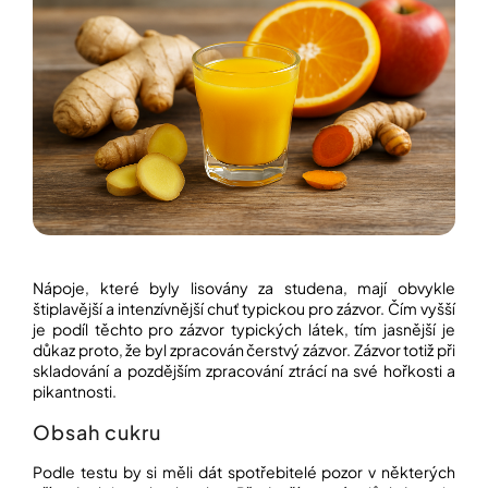
í
t
POZNEJTE
&
?
ZAŽIJTE,
CO
SE
PRÁVĚ
DĚJE
HLEDAT
VAŠE
SLOVA,
NAŠE
INSPIRACE
D
o
ZÁBAVA,
Nápoje, které byly lisovány za studena, mají obvykle
p
KTERÁ
štiplavější a intenzívnější chuť typickou pro zázvor. Čím vyšší
POSÍLÍ
o
je podíl těchto pro zázvor typických látek, tím jasnější je
PAMĚŤ
r
I
důkaz proto, že byl zpracován čerstvý zázvor. Zázvor totiž při
u
KONCENTRACI
skladování a pozdějším zpracování ztrácí na své hořkosti a
č
pikantnosti.
u
BAZAR
j
Obsah cukru
A
e
REPASOVANÉ
m
POMŮCKY
Podle testu by si měli dát spotřebitelé pozor v některých
e