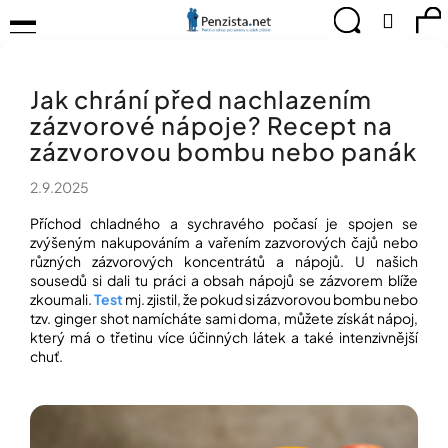
K
Přejít
Menu
Hledat
Ná
Přihlá
na
o
obsah
š
Zpět
Zpět
ko
KOMPENZAČNÍ
í
POMŮCKY
Jak chrání před nachlazením
k
C
TIPY
zázvorové nápoje? Recept na
o
PRO
p
zázvorovou bombu nebo panák
PEVNÉ
ZDRAVÍ
o
2.9.2025
t
CVIČÍME
ř
PRO
Příchod chladného a sychravého počasí je spojen se
e
RADOST
zvýšeným nakupováním a vařením zazvorových čajů nebo
b
různých zázvorových koncentrátů a nápojů. U našich
u
sousedů si dali tu práci a obsah nápojů se zázvorem blíže
OBJEVUJTE
A
j
zkoumali.
Test
mj. zjistil, že pokud si zázvorovou bombu nebo
TVOŘTE
tzv. ginger shot namícháte sami doma, můžete získát nápoj,
e
S
který má o třetinu více účinných látek a také intenzivnější
t
NÁMI
chuť.
e
CHYTRÝ
n
PRŮVODCE
a
MODERNÍM
j
SVĚTEM