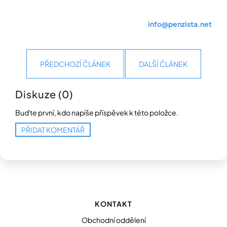
info@penzista.net
PŘEDCHOZÍ ČLÁNEK
DALŠÍ ČLÁNEK
Diskuze (0)
Buďte první, kdo napíše příspěvek k této položce.
PŘIDAT KOMENTÁŘ
Z
á
p
KONTAKT
a
t
Obchodní oddělení