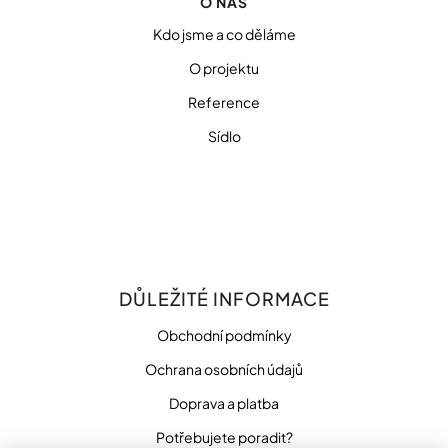
O NÁS
u
Kdo jsme a co děláme
Přihlášení
O projektu
Reference
Sídlo
DŮLEŽITÉ INFORMACE
Obchodní podmínky
Ochrana osobních údajů
Doprava a platba
Potřebujete poradit?