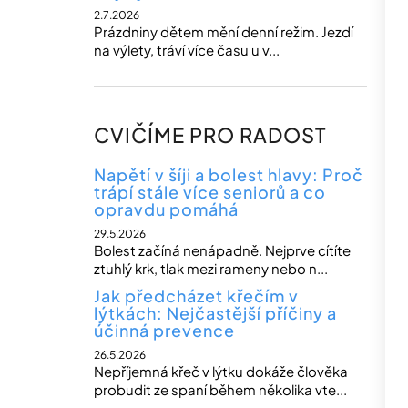
2.7.2026
Prázdniny dětem mění denní režim. Jezdí
na výlety, tráví více času u v...
CVIČÍME PRO RADOST
Napětí v šíji a bolest hlavy: Proč
trápí stále více seniorů a co
opravdu pomáhá
29.5.2026
Bolest začíná nenápadně. Nejprve cítíte
ztuhlý krk, tlak mezi rameny nebo n...
Jak předcházet křečím v
lýtkách: Nejčastější příčiny a
účinná prevence
26.5.2026
Nepříjemná křeč v lýtku dokáže člověka
probudit ze spaní během několika vte...