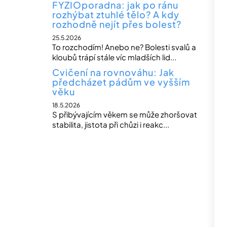
FYZIOporadna: jak po ránu
rozhýbat ztuhlé tělo? A kdy
rozhodně nejít přes bolest?
25.5.2026
To rozchodím! Anebo ne? Bolesti svalů a
kloubů trápí stále víc mladších lid...
Cvičení na rovnováhu: Jak
předcházet pádům ve vyšším
věku
18.5.2026
S přibývajícím věkem se může zhoršovat
stabilita, jistota při chůzi i reakc...