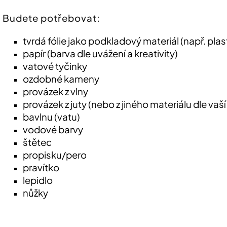
Budete potřebovat:
tvrdá fólie jako podkladový materiál (např. pla
papír (barva dle uvážení a kreativity)
vatové tyčinky
ozdobné kameny
provázek z vlny
provázek z juty (nebo z jiného materiálu dle vaší
bavlnu (vatu)
vodové barvy
štětec
propisku/pero
pravítko
lepidlo
nůžky