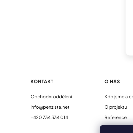
Z
á
p
KONTAKT
O NÁS
a
t
Obchodní oddělení
Kdo jsme a c
í
info@penzista.net
O projektu
+420 734 334 014
Reference
Sídlo