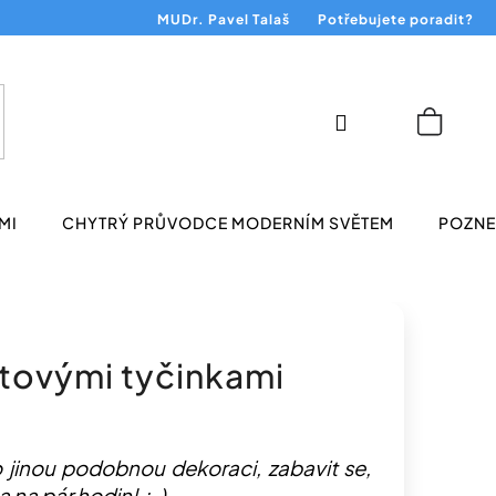
MUDr. Pavel Talaš
Potřebujete poradit?
Přihlášení
Nákup
košík
MI
CHYTRÝ PRŮVODCE MODERNÍM SVĚTEM
POZNEJ
atovými tyčinkami
o jinou podobnou dekoraci, zabavit se,
na pár hodin! :-)