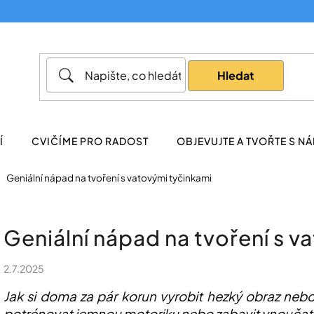
Co potřebujete najít?
Hledat
Doporučujeme
Í
CVIČÍME PRO RADOST
OBJEVUJTE A TVOŘTE S NÁ
Geniální nápad na tvoření s vatovými tyčinkami
Geniální nápad na tvoření s v
2.7.2025
Jak si doma za pár korun vyrobit hezký obraz neb
potrénovat jemnou motoriku nebo zabavit vnoučata 