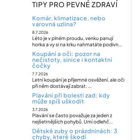
n
TIPY PRO PEVNÉ ZDRAVÍ
n
í
Komár, klimatizace, nebo
varovná uzlina?
p
8.7.2026
a
Léto je v plném proudu, venku panují
n
horka a vy si na krku nahmatáte podivn...
e
Koupání a oči: pozor na
nečistoty, sinice i kontaktní
l
čočky
7.7.2026
Letní koupání je příjemné osvěžení, ale oči
při něm dostávají zabrat. ...
Plavání při bolesti zad: kdy
může spíš uškodit
3.7.2026
Plavání se často považuje za jeden z
nejšetrnějších pohybů. Umí odlehč...
Dětské zuby o prázdninách: 3
chyby, které škodí