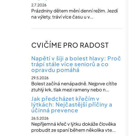
2.7.2026
Prázdniny dětem mění denní režim. Jezdí
na výlety, tráví více času u v...
CVIČÍME PRO RADOST
Napětí v šíji a bolest hlavy: Proč
trápí stále více seniorů a co
opravdu pomáhá
29.5.2026
Bolest začíná nenápadně. Nejprve cítíte
ztuhlý krk, tlak mezi rameny nebo n...
Jak předcházet křečím v
lýtkách: Nejčastější příčiny a
účinná prevence
26.5.2026
Nepříjemná křeč v lýtku dokáže člověka
probudit ze spaní během několika vte...