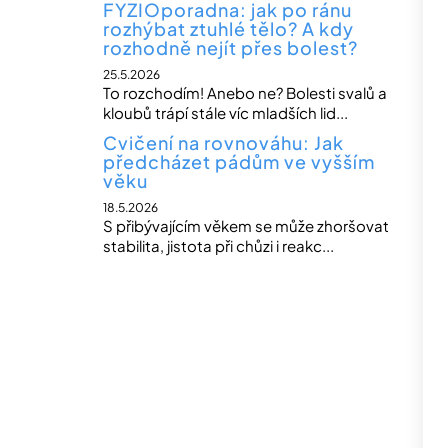
FYZIOporadna: jak po ránu
rozhýbat ztuhlé tělo? A kdy
rozhodně nejít přes bolest?
25.5.2026
To rozchodím! Anebo ne? Bolesti svalů a
kloubů trápí stále víc mladších lid...
Cvičení na rovnováhu: Jak
předcházet pádům ve vyšším
věku
18.5.2026
S přibývajícím věkem se může zhoršovat
stabilita, jistota při chůzi i reakc...