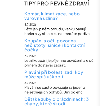
n
TIPY PRO PEVNÉ ZDRAVÍ
n
í
Komár, klimatizace, nebo
varovná uzlina?
p
8.7.2026
a
Léto je v plném proudu, venku panují
n
horka a vy si na krku nahmatáte podivn...
e
Koupání a oči: pozor na
nečistoty, sinice i kontaktní
l
čočky
7.7.2026
Letní koupání je příjemné osvěžení, ale oči
při něm dostávají zabrat. ...
Plavání při bolesti zad: kdy
může spíš uškodit
3.7.2026
Plavání se často považuje za jeden z
nejšetrnějších pohybů. Umí odlehč...
Dětské zuby o prázdninách: 3
chyby, které škodí