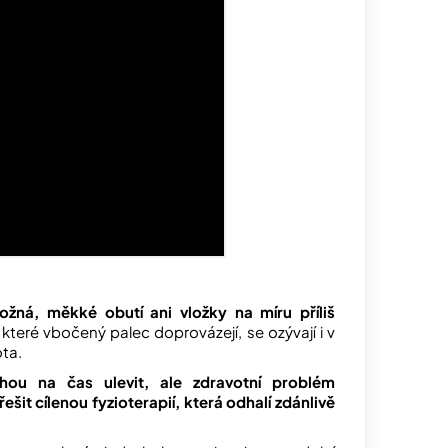
ná, měkké obutí ani vložky na míru příliš
které vbočený palec doprovázejí, se ozývají i v
ota.
u na čas ulevit, ale zdravotní problém
ešit cílenou fyzioterapií, která odhalí zdánlivě