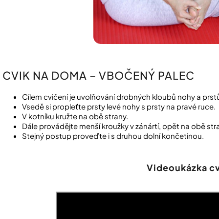
CVIK NA DOMA – VBOČENÝ PALEC
Cílem cvičení je uvolňování drobných kloubů nohy a prst
Vsedě si propleťte prsty levé nohy s prsty na pravé ruce.
V kotníku kružte na obě strany.
Dále provádějte menší kroužky v zánártí, opět na obě str
Stejný postup proveďte i s druhou dolní končetinou.
Videoukázka cv