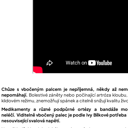
Chůze s vbočeným palcem je nepříjemná, někdy až nemož
nepomáhají.
Bolestivé záněty nebo počínající artróza kloubu, 
klidovém režimu, znemožňují spánek a citelně snižují kvalitu živ
Medikamenty a různé podpůrné ortézy a bandáže moho
neléčí.
Viditelně vbočený palec je podle Ivy Bílkové potřeba ř
nesouvisející svalová napětí.