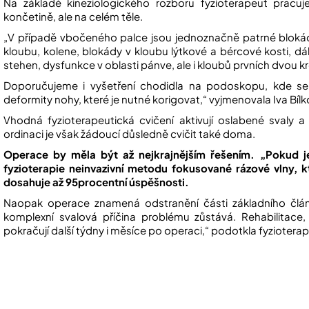
Na základě kineziologického rozboru fyzioterapeut pracu
končetině, ale na celém těle.
„V případě vbočeného palce jsou jednoznačně patrné blokád
kloubu, kolene, blokády v kloubu lýtkové a bércové kosti, dále
stehen, dysfunkce v oblasti pánve, ale i kloubů prvních dvou kr
Doporučujeme i vyšetření chodidla na podoskopu, kde se o
deformity nohy, které je nutné korigovat,“ vyjmenovala Iva Bílk
Vhodná fyzioterapeutická cvičení aktivují oslabené svaly a
ordinaci je však žádoucí důsledně cvičit také doma.
Operace by měla být až nejkrajnějším řešením.
„Pokud j
fyzioterapie neinvazivní metodu fokusované rázové vlny, kt
dosahuje až 95procentní úspěšnosti.
Naopak operace znamená odstranění části základního člán
komplexní svalová příčina problému zůstává. Rehabilitace,
pokračují další týdny i měsíce po operaci,“ podotkla fyziotera