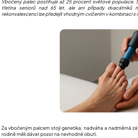
Vbočený palec postihuje až 25 procent světové populace. S 
třetina seniorů nad 65 let, ale ani případy dvacátníků 
rekonvalescenci lze předejít vhodným cvičením v kombinaci s 
Za vbočeným palcem stojí genetika, nadváha a nadměrná zátěž 
rodině měli dávat pozor na nevhodné obutí.