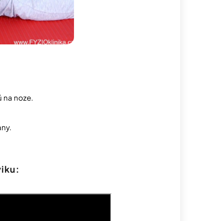
ů na noze.
any.
iku: