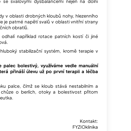
je se svalovými dysbalancemi nejen na dolní
y v oblasti drobných kloubů nohy, hlezenního
 je patrné napětí svalů v oblasti vnitřní strany
čních obratlů.
dhalí například rotace patních kostí či jiné
ová.
 hluboký stabilizační systém, kromě terapie v
e palec bolestivý, využíváme vedle manuální
erá přináší úlevu už po první terapii a léčba
ku palce, čímž se kloub stává nestabilním a
 chůze o berlích, otoky a bolestivost přitom
peutka.
Kontakt:
FYZIOklinika