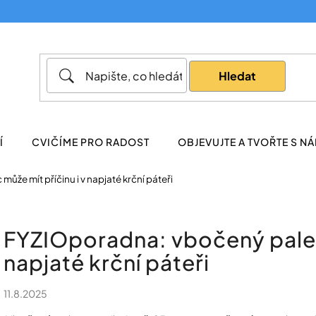
Co potřebujete najít?
Hledat
Doporučujeme
Í
CVIČÍME PRO RADOST
OBJEVUJTE A TVOŘTE S NÁ
že mít příčinu i v napjaté krční páteři
FYZIOporadna: vbočený palec 
napjaté krční páteři
11.8.2025