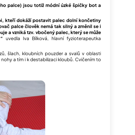
ého palce) jsou totiž módní úzké špičky bot a
 kteří dokáží postavit palec dolní končetiny
vač palce člověk nemá tak silný a změnil se i
uje a vzniká tzv. vbočený palec, který se může
,“
uvedla Iva Bílková, hlavní fyzioterapeutka
, šlach, kloubních pouzder a svalů v oblasti
nohy a tím i k destabilizaci kloubů. Cvičením to