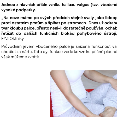
Jednou z hlavních příčin vzniku halluxu valgus (tzv. vbočen
vysoké podpatky.
„Na noze máme po svých předcích stejné svaly jako lidoopi,
proti ostatním prstům a šplhat po stromech. Dnes už odtaho
tvar kloubu palce, přesto není-li dostatečně používán, ochab
řetězit do dalších funkčních blokád pohybového ústrojí
FYZIOkliniky.
Průvodním jevem vbočeného palce je snížená funkčnost vazů
chodidla a nártu. Tato dysfunkce vede ke vzniku příčně ploché 
však můžeme zvrátit.