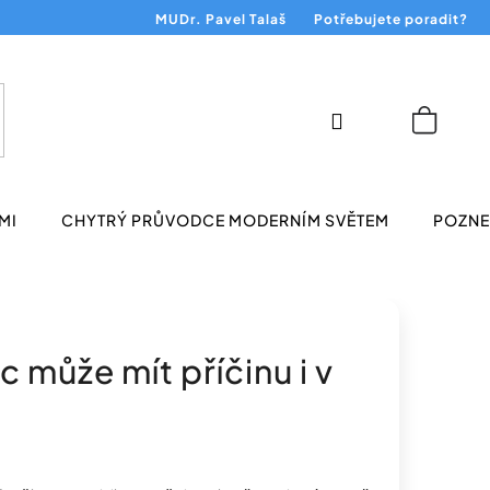
MUDr. Pavel Talaš
Potřebujete poradit?
Přihlášení
Nákup
košík
MI
CHYTRÝ PRŮVODCE MODERNÍM SVĚTEM
POZNEJ
může mít příčinu i v