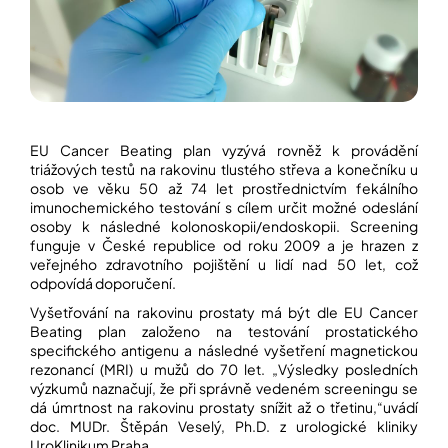
EU Cancer Beating plan vyzývá rovněž k provádění
triážových testů na
rakovinu tlustého střeva a konečníku
u
osob ve věku 50 až 74 let prostřednictvím fekálního
imunochemického testování s cílem určit možné odeslání
osoby k následné kolonoskopii/endoskopii. Screening
funguje v České republice od roku 2009 a je hrazen z
veřejného zdravotního pojištění u lidí nad 50 let, což
odpovídá doporučení.
Vyšetřování na
rakovinu prostaty
má být dle EU Cancer
Beating plan založeno na testování prostatického
specifického antigenu a následné vyšetření magnetickou
rezonancí (MRI) u mužů do 70 let.
„Výsledky posledních
výzkumů naznačují, že při správně vedeném screeningu se
dá úmrtnost na rakovinu prostaty snížit až o třetinu,“
uvádí
doc. MUDr. Štěpán Veselý, Ph.D. z urologické kliniky
UroKlinikum Praha
.