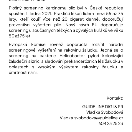
Plošný screening karcinomu plic
byl v České republice
spuštěn 1. ledna 2021. Praktičtí lékaři lidem mezi 55 až 75
lety, kteří kouří více než 20 cigaret denně, doporučují
preventivní vyšetření plic. Nový návrh EU doporučuje
screening u současných těžkých a bývalých kuřáků ve věku
50 až 75 let.
Evropská komise rovněž doporučila rozšířit národní
screeningové vyšetření na
rakovinu žaludku
. Jedná se o
screening na bakterie Helicobacter pylori kolonizující
žaludeční sliznici a sledování prekancerózních lézí žaludku v
oblastech s vysokým výskytem rakoviny žaludku a
úmrtností na ni.
Kontakt:
GUIDELINE DIGI & PR
Vlaďka Svobodová
Vladka.svobodova@guideline.cz
604 23 25 23