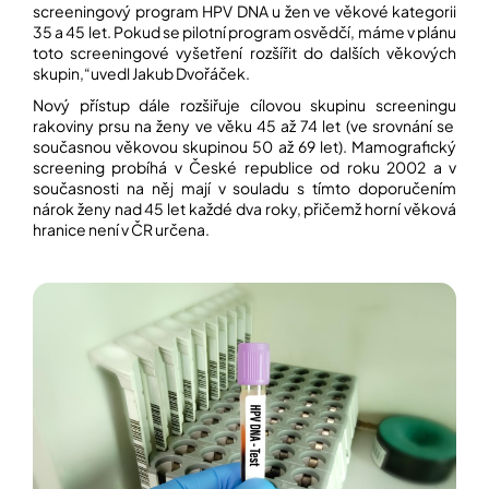
screeningový program HPV DNA u žen ve věkové kategorii
35 a 45 let. Pokud se pilotní program osvědčí, máme v plánu
toto screeningové vyšetření rozšířit do dalších věkových
skupin,“
uvedl Jakub Dvořáček.
Nový přístup dále rozšiřuje cílovou skupinu
screeningu
rakoviny prsu
na ženy ve věku 45 až 74 let (ve srovnání se
současnou věkovou skupinou 50 až 69 let). Mamografický
screening probíhá v České republice od roku 2002 a v
současnosti na něj mají v souladu s tímto doporučením
nárok ženy nad 45 let každé dva roky, přičemž horní věková
hranice není v ČR určena.