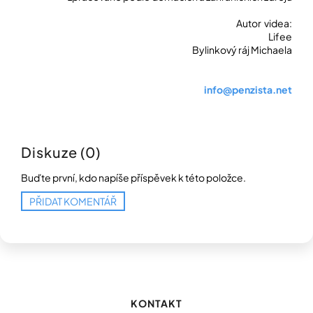
Autor videa:
Lifee
Bylinkový ráj Michaela
info@penzista.net
Diskuze (0)
Buďte první, kdo napíše příspěvek k této položce.
PŘIDAT KOMENTÁŘ
Z
á
p
KONTAKT
a