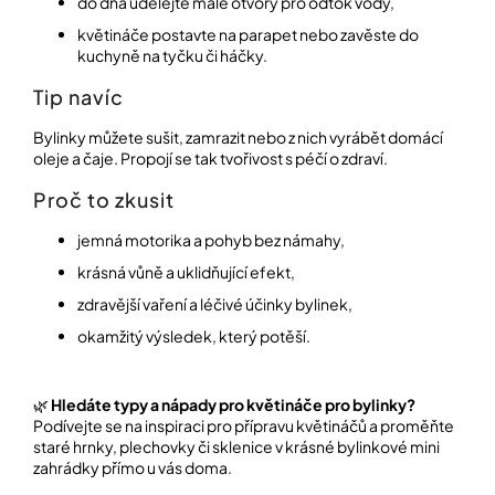
do dna udělejte malé otvory pro odtok vody,
květináče postavte na parapet nebo zavěste do
kuchyně na tyčku či háčky.
Tip navíc
Bylinky můžete sušit, zamrazit nebo z nich vyrábět domácí
oleje a čaje. Propojí se tak tvořivost s péčí o zdraví.
Proč to zkusit
jemná motorika a pohyb bez námahy,
krásná vůně a uklidňující efekt,
zdravější vaření a léčivé účinky bylinek,
okamžitý výsledek, který potěší.
🌿
Hledáte typy a nápady pro květináče pro bylinky?
Podívejte se na inspiraci pro přípravu květináčů a proměňte
staré hrnky, plechovky či sklenice v krásné bylinkové mini
zahrádky přímo u vás doma.