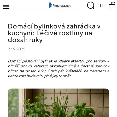
K
Přejít
Menu
Hledat
Ná
Přihlá
na
o
obsah
š
Zpět
Zpět
ko
KOMPENZAČNÍ
í
POMŮCKY
Domácí bylinková zahrádka v
k
C
TIPY
kuchyni: Léčivé rostliny na
o
PRO
p
dosah ruky
PEVNÉ
ZDRAVÍ
o
22.9.2025
t
CVIČÍME
ř
PRO
e
Domácí pěstování bylinek je ideální aktivitou pro seniory –
RADOST
přináší pohyb, relaxaci, uklidňující vůně a čerstvé suroviny
b
přímo na dosah ruky. Stačí pár květináčů na parapetu a
u
OBJEVUJTE
každé jídlo bude mít úplně jiný rozměr.
A
j
TVOŘTE
e
S
t
NÁMI
e
CHYTRÝ
n
PRŮVODCE
a
MODERNÍM
j
SVĚTEM