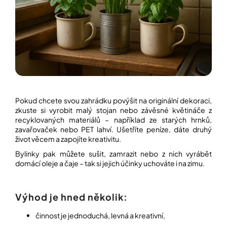
í
t
POZNEJTE
&
?
ZAŽIJTE,
CO
SE
PRÁVĚ
DĚJE
HLEDAT
VAŠE
SLOVA,
Pokud chcete svou zahrádku povýšit na originální dekoraci,
NAŠE
INSPIRACE
zkuste si vyrobit malý stojan nebo závěsné květináče z
D
recyklovaných materiálů – například ze starých hrnků,
o
zavařovaček nebo PET lahví. Ušetříte peníze, dáte druhý
ZÁBAVA,
p
KTERÁ
život věcem a zapojíte kreativitu.
POSÍLÍ
o
Bylinky pak můžete sušit, zamrazit nebo z nich vyrábět
PAMĚŤ
r
I
domácí oleje a čaje – tak si jejich účinky uchováte i na zimu.
u
KONCENTRACI
č
u
BAZAR
j
Výhod je hned několik:
A
e
REPASOVANÉ
m
činnost je jednoduchá, levná a kreativní,
POMŮCKY
e