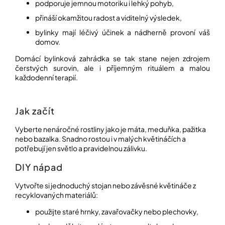
podporuje jemnou motoriku i lehký pohyb,
přináší okamžitou radost a viditelný výsledek,
Přihlášení
bylinky mají léčivý účinek a nádherně provoní váš
domov.
Domácí bylinková zahrádka se tak stane nejen zdrojem
čerstvých surovin, ale i příjemným rituálem a malou
každodenní terapií.
Jak začít
Vyberte nenáročné rostliny jako je máta, meduňka, pažitka
nebo bazalka. Snadno rostou i v malých květináčích a
potřebují jen světlo a pravidelnou zálivku.
DIY nápad
Vytvořte si jednoduchý stojan nebo závěsné květináče z
recyklovaných materiálů:
použijte staré hrnky, zavařovačky nebo plechovky,