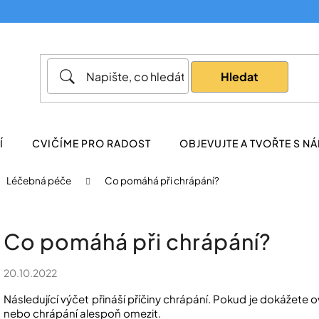
Co potřebujete najít?
Hledat
Doporučujeme
Í
CVIČÍME PRO RADOST
OBJEVUJTE A TVOŘTE S NÁ
Léčebná péče
Co pomáhá při chrápání?
Co pomáhá při chrápání?
20.10.2022
Následující výčet přináší příčiny chrápání. Pokud je dokážete 
nebo chrápání alespoň omezit.