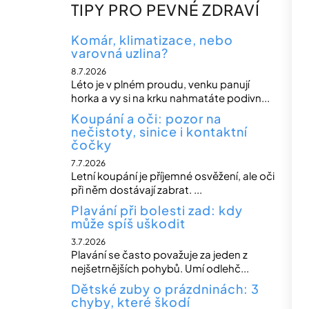
n
TIPY PRO PEVNÉ ZDRAVÍ
n
í
Komár, klimatizace, nebo
varovná uzlina?
p
8.7.2026
a
Léto je v plném proudu, venku panují
n
horka a vy si na krku nahmatáte podivn...
e
Koupání a oči: pozor na
nečistoty, sinice i kontaktní
l
čočky
7.7.2026
Letní koupání je příjemné osvěžení, ale oči
při něm dostávají zabrat. ...
Plavání při bolesti zad: kdy
může spíš uškodit
3.7.2026
Plavání se často považuje za jeden z
nejšetrnějších pohybů. Umí odlehč...
Dětské zuby o prázdninách: 3
chyby, které škodí