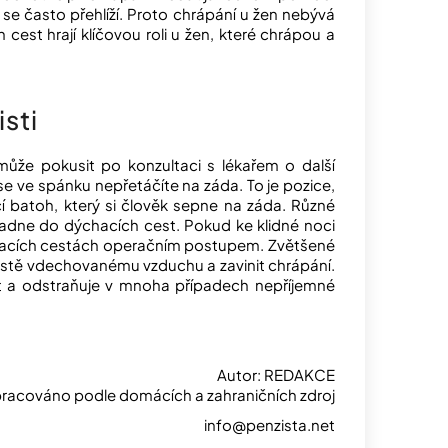
 se často přehlíží. Proto chrápání u žen nebývá
st hrají klíčovou roli u žen, které chrápou a
isti
ůže pokusit po konzultaci s lékařem o další
 se ve spánku nepřetáčíte na záda. To je pozice,
cí batoh, který si člověk sepne na záda. Různé
apadne do dýchacích cest. Pokud ke klidné noci
chacích cestách operačním postupem. Zvětšené
cestě vdechovanému vzduchu a zavinit chrápání.
t a odstraňuje v mnoha případech nepříjemné
Autor: REDAKCE
racováno podle domácích a zahraničních zdroj
info@penzista.net