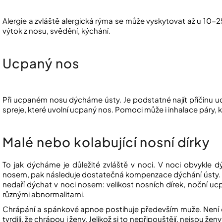
Alergie a zvláště alergická rýma se může vyskytovat až u 10-2
výtok z nosu, svědění, kýchání.
Ucpaný nos
Při ucpaném nosu dýcháme ústy. Je podstatné najít příčinu u
spreje, které uvolní ucpaný nos. Pomoci může i inhalace páry, k
Malé nebo kolabující nosní dírky
To jak dýcháme je důležité zvláště v noci. V noci obvykl
nosem, pak následuje dostatečná kompenzace dýchání ústy. E
nedaří dýchat v noci nosem: velikost nosních dírek, noční uc
různými abnormalitami.
Chrápání a spánkové apnoe postihuje především muže. Není o
tvrdili, že chrápou i ženy. Jelikož si to nepřipouštějí, nejsou 