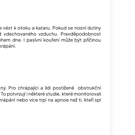
že vést k otoku a kataru. Pokud se nosní dutiny
vod vdechovaného vzduchu. Pravděpodobnost
hem dne. I pasívní kouření může být příčinou
hrápání.
. Pro chrápající a lidi postižené obstrukční
 potvrzují i některé studie, které monitorovali
hrápání nebo více trpí na apnoe než ti, kteří spí