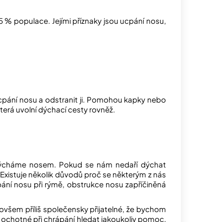
5 % populace. Jejími příznaky jsou ucpání nosu,
cpání nosu a odstranit ji. Pomohou kapky nebo
terá uvolní dýchací cesty rovněž.
e dýcháme nosem. Pokud se nám nedaří dýchat
xistuje několik důvodů proč se některým z nás
pání nosu při rýmě, obstrukce nosu zapříčiněná
všem příliš společensky přijatelné, že bychom
ženy ochotné při chrápání hledat jakoukoliv pomoc.