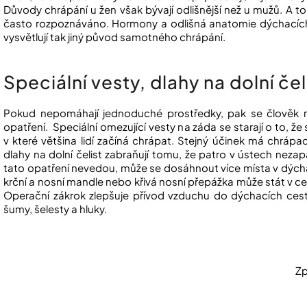
Důvody chrápání u žen však bývají odlišnější než u mužů. A to
často rozpoznáváno. Hormony a odlišná anatomie dýchacích ce
vysvětlují tak jiný původ samotného chrápání.
Speciální vesty, dlahy na dolní čel
Pokud nepomáhají jednoduché prostředky, pak se člověk m
opatření. Speciální omezující vesty na záda se starají o to, že
v které většina lidí začíná chrápat. Stejný účinek má chrápa
dlahy na dolní čelist zabraňují tomu, že patro v ústech nez
tato opatření nevedou, může se dosáhnout více místa v dý
krční a nosní mandle nebo křivá nosní přepážka může stát v 
Operační zákrok zlepšuje přívod vzduchu do dýchacích ces
šumy, šelesty a hluky.
Zp