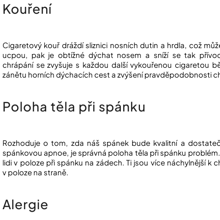
Kouření
Cigaretový kouř dráždí sliznici nosních dutin a hrdla, což mů
ucpou, pak je obtížné dýchat nosem a sníží se tak pří
chrápání se zvyšuje s každou další vykouřenou cigaretou bě
zánětu horních dýchacích cest a zvýšení pravděpodobnosti c
Poloha těla při spánku
Rozhoduje o tom, zda náš spánek bude kvalitní a dostatečný
spánkovou apnoe, je správná poloha těla při spánku problém. To
lidi v poloze při spánku na zádech. Ti jsou více náchylnější k c
v poloze na straně.
Alergie