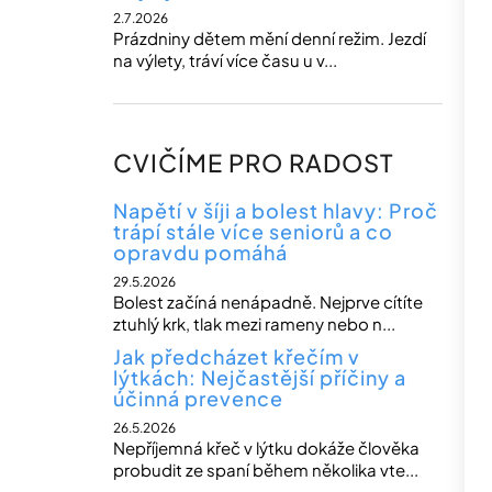
2.7.2026
Prázdniny dětem mění denní režim. Jezdí
na výlety, tráví více času u v...
CVIČÍME PRO RADOST
Napětí v šíji a bolest hlavy: Proč
trápí stále více seniorů a co
opravdu pomáhá
29.5.2026
Bolest začíná nenápadně. Nejprve cítíte
ztuhlý krk, tlak mezi rameny nebo n...
Jak předcházet křečím v
lýtkách: Nejčastější příčiny a
účinná prevence
26.5.2026
Nepříjemná křeč v lýtku dokáže člověka
probudit ze spaní během několika vte...