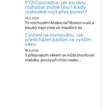
FYZIOporadna: jak po ránu
rozhýbat ztuhlé tělo? A kdy
rozhodně nejít přes bolest?
25.5.2026
To rozchodím! Anebo ne? Bolesti svalů a
kloubů trápí stále víc mladších lid...
Cvičení na rovnováhu: Jak
předcházet pádům ve vyšším
věku
18.5.2026
S přibývajícím věkem se může zhoršovat
stabilita, jistota při chůzi i reakc...