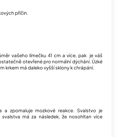
kových příčin.
ůměr vašeho límečku 41 cm a více, pak je váš
ostatečně otevřené pro normální dýchání. Úzké
ým krkem má daleko vyšší sklony k chrápání.
a a zpomaluje mozkové reakce. Svalstvo je
í svalstva má za následek, že nosohltan více