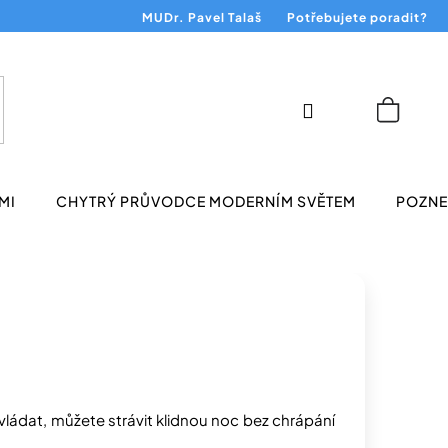
MUDr. Pavel Talaš
Potřebujete poradit?
Přihlášení
Nákup
košík
MI
CHYTRÝ PRŮVODCE MODERNÍM SVĚTEM
POZNEJ
ovládat, můžete strávit klidnou noc bez chrápání