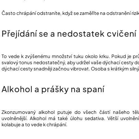
Často chrápání odstraníte, když se zaměříte na odstranění rizi
Přejídání se a nedostatek cvičení
To vede k zvýšenému množství tuku okolo krku. Pokud je pr
svalový tonus nedostatečný, aby udržel vaše dýchací cesty d
dýchací cesty snadněji začnou vibrovat. Osoba s krátkým siln
Alkohol a prášky na spaní
Zkonzumovaný alkohol putuje do všech částí našeho těl
uvolněnější. Alkohol má také úlohu sedativa. Větší uvolněn
kolabuje a to vede k chrápání.