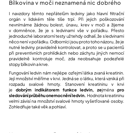
í
Bílkovina v moči neznamená nic dobrého
t
POZNEJTE
&
I navzdory těmto nepřátelům ledviny jako hlavní filtrační
?
ZAŽIJTE,
orgán v lidském těle tiše trpí. Při jejich poškozování
CO
nevnímáme žádnou bolest, únavu, krev v moči a žijeme
SE
v domněnce, že je s ledvinami vše v pořádku. Přesto
PRÁVĚ
jednoduché laboratorní testy už tehdy odhalí, že s ledvinami
DĚJE
něco není v pořádku. Odborníci jsou proto toho názoru, že je
HLEDAT
nutné ledviny pravidelně kontrolovat, a proto se u pacientů
VAŠE
při preventivních prohlídkách nebo záchytu jiných nemocí
SLOVA,
pravidelně kontroluje moč, zda neobsahuje podezřelé
NAŠE
INSPIRACE
stopy bílkovin a krve.
D
Fungování ledvin nám nejlépe ozřejmí látka zvaná kreatinin.
o
ZÁBAVA,
Její množství měříme v krvi. Jedná se o látku, která vzniká při
p
KTERÁ
rozpadu svalové hmoty. Stanovení kreatininu v krvi
POSÍLÍ
o
je
dobrým indikátorem funkce ledvin, ze
jména
pro
PAMĚŤ
r
I
sledování průběhu onemocnění ledvin.
Hodnota kreatininu
u
KONCENTRACI
velmi závisí na množství svalové hmoty vyšetřované osoby.
č
Zohledňuje také věk a pohlaví.
u
BAZAR
j
A
e
REPASOVANÉ
m
POMŮCKY
e