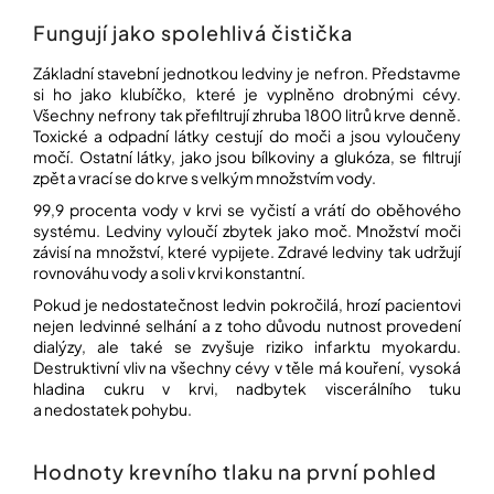
Fungují jako spolehlivá čistička
Základní stavební jednotkou ledviny je nefron. Představme
si ho jako klubíčko, které je vyplněno drobnými cévy.
Všechny nefrony tak přefiltrují zhruba 1800 litrů krve denně.
Toxické a odpadní látky cestují do moči a jsou vyloučeny
močí. Ostatní látky, jako jsou bílkoviny a glukóza, se filtrují
zpět a vrací se do krve s velkým množstvím vody.
99,9 procenta vody v krvi se vyčistí a vrátí do oběhového
systému. Ledviny vyloučí zbytek jako moč. Množství moči
závisí na množství, které vypijete. Zdravé ledviny tak udržují
rovnováhu vody a soli v krvi konstantní.
Pokud je nedostatečnost ledvin pokročilá, hrozí pacientovi
nejen ledvinné selhání a z toho důvodu nutnost provedení
dialýzy, ale také se zvyšuje riziko infarktu myokardu.
Destruktivní vliv na všechny cévy v těle má kouření, vysoká
hladina cukru v krvi, nadbytek viscerálního tuku
a nedostatek pohybu.
Hodnoty krevního tlaku na první pohled