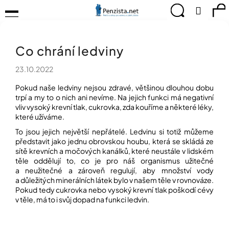
K
Přejít
Menu
Hledat
Ná
Přihlá
na
o
obsah
š
Zpět
Zpět
ko
KOMPENZAČNÍ
í
POMŮCKY
Co chrání ledviny
k
C
TIPY
o
PRO
23.10.2022
p
PEVNÉ
ZDRAVÍ
o
Pokud naše ledviny nejsou zdravé, většinou dlouhou dobu
t
trpí a my to o nich ani nevíme. Na jejich funkci má negativní
CVIČÍME
vliv vysoký krevní tlak, cukrovka, zda kouříme a některé léky,
ř
PRO
které užíváme.
e
RADOST
b
To jsou jejich největší nepřátelé. Ledvinu si totiž můžeme
představit jako jednu obrovskou houbu, která se skládá ze
u
OBJEVUJTE
sítě krevních a močových kanálků, které neustále v lidském
A
j
TVOŘTE
těle oddělují to, co je pro náš organismus užitečné
e
S
a neužitečné a zároveň regulují, aby množství vody
t
NÁMI
a důležitých minerálních látek bylo v našem těle v rovnováze.
e
Pokud tedy cukrovka nebo vysoký krevní tlak poškodí cévy
CHYTRÝ
n
v těle, má to i svůj dopad na funkci ledvin.
PRŮVODCE
a
MODERNÍM
j
SVĚTEM