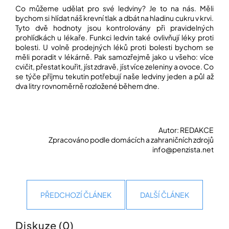
Co můžeme udělat pro své ledviny? Je to na nás. Měli
bychom si hlídat náš krevní tlak a dbát na hladinu cukru v krvi.
Tyto dvě hodnoty jsou kontrolovány při pravidelných
prohlídkách u lékaře. Funkci ledvin také ovlivňují léky proti
bolesti. U volně prodejných léků proti bolesti bychom se
měli poradit v lékárně. Pak samozřejmě jako u všeho: více
cvičit, přestat kouřit, jíst zdravě, jíst více zeleniny a ovoce. Co
se týče příjmu tekutin potřebují naše ledviny jeden a půl až
dva litry rovnoměrně rozložené během dne.
Autor: REDAKCE
Zpracováno podle domácích a zahraničních zdrojů
info@penzista.net
PŘEDCHOZÍ ČLÁNEK
DALŠÍ ČLÁNEK
Diskuze (0)