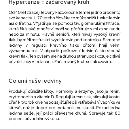
Hypertenze = začarovaný kruh
Od 40 let ztrácejí ledviny každoročně téměř jedno procento
Přihlášení
své kapacity. U 70letého člověka to může snížit funkci ledvin
asi o třetinu. VYjadřuje se pomocí tzv. glomerulární filtrace,
která říká jaké množství moči se přefiltruje v ml za sekundu
nebo za minutu. Hlavně senioři, kteří mívají vysoký krevní
tlak, by měli mít funkci svých ledvin pod kontrolou. Samotné
ledviny v regulaci krevního tlaku přitom hrají velmi
významnou roli. V případě poškození ledvin často stoupá
krevní tlak. Ten ovšem ale na druhou stranu poškozuje citlivé
cévní shluky v ledvinách. Začarovaný kruh se tak uzavírá.
Co umí naše ledviny
Produkují důležité látky. Hormony a enzymy, jako je renin,
erytropoetin a vitamin D. Regulují krevní tlak, stimulují kostní
dřeň k tvorbě krve nebo zajišťují lepší vstřebávání vápníku ve
střevě, což je dobré pro metabolismus kostí. Pokud jedna
ledvina selže, její práci převezme druhá. Spravuje tak 80
procent původního výkonu.