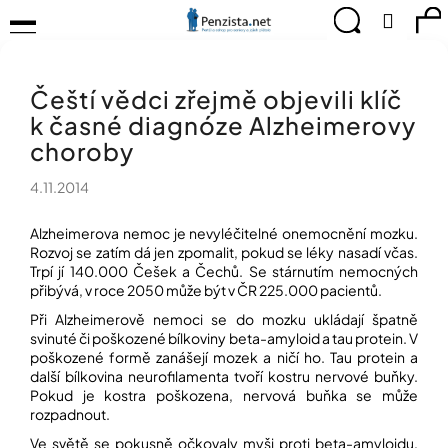
K
Přejít
Menu
Hledat
Ná
Přihlá
na
o
obsah
š
Zpět
Zpět
ko
KOMPENZAČNÍ
í
POMŮCKY
Čeští vědci zřejmě objevili klíč
k
C
TIPY
k časné diagnóze Alzheimerovy
o
PRO
p
choroby
PEVNÉ
ZDRAVÍ
o
4.11.2014
t
CVIČÍME
ř
PRO
e
Alzheimerova nemoc je nevyléčitelné onemocnění mozku.
RADOST
Rozvoj se zatím dá jen zpomalit, pokud se léky nasadí včas.
b
Trpí jí 140.000 Češek a Čechů. Se stárnutím nemocných
u
OBJEVUJTE
přibývá, v roce 2050 může být v ČR 225.000 pacientů.
A
j
TVOŘTE
Při Alzheimerově nemoci se do mozku ukládají špatně
e
S
svinuté či poškozené bílkoviny beta-amyloid a tau protein. V
t
NÁMI
poškozené formě zanášejí mozek a ničí ho. Tau protein a
e
další bílkovina neurofilamenta tvoří kostru nervové buňky.
CHYTRÝ
n
Pokud je kostra poškozena, nervová buňka se může
PRŮVODCE
a
rozpadnout.
MODERNÍM
j
SVĚTEM
Ve světě se pokusně očkovaly myši proti beta-amyloidu,