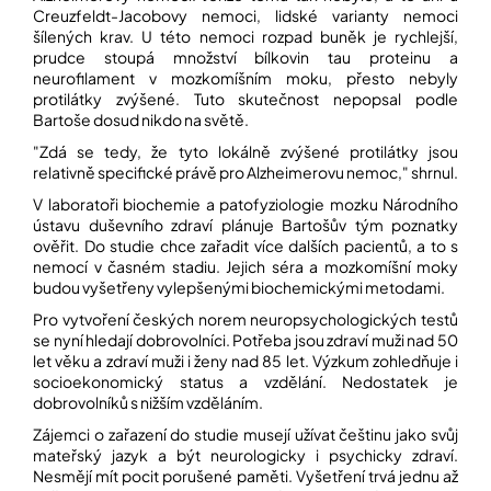
Creuzfeldt-Jacobovy nemoci, lidské varianty nemoci
šílených krav. U této nemoci rozpad buněk je rychlejší,
Přihlášení
prudce stoupá množství bílkovin tau proteinu a
neurofilament v mozkomíšním moku, přesto nebyly
protilátky zvýšené. Tuto skutečnost nepopsal podle
Bartoše dosud nikdo na světě.
"Zdá se tedy, že tyto lokálně zvýšené protilátky jsou
relativně specifické právě pro Alzheimerovu nemoc," shrnul.
V laboratoři biochemie a patofyziologie mozku Národního
ústavu duševního zdraví plánuje Bartošův tým poznatky
ověřit. Do studie chce zařadit více dalších pacientů, a to s
nemocí v časném stadiu. Jejich séra a mozkomíšní moky
budou vyšetřeny vylepšenými biochemickými metodami.
Pro vytvoření českých norem neuropsychologických testů
se nyní hledají dobrovolníci. Potřeba jsou zdraví muži nad 50
let věku a zdraví muži i ženy nad 85 let. Výzkum zohledňuje i
socioekonomický status a vzdělání. Nedostatek je
dobrovolníků s nižším vzděláním.
Zájemci o zařazení do studie musejí užívat češtinu jako svůj
mateřský jazyk a být neurologicky i psychicky zdraví.
Nesmějí mít pocit porušené paměti. Vyšetření trvá jednu až