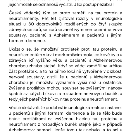
í
jejich mozek se od nánosů vyčistil. U lidí postup nezabral.
t
POZNEJTE
Český vědecký tým se proto zaměřil na tau protein a
&
?
ZAŽIJTE,
neurofilamenty. Pět let zjišťoval rozdíly v imunologické
CO
situaci u 80 dobrovolníků rozdělených do čtyř skupin:
SE
zdravých seniorů, seniorů se zánětlivými nemocemi nervové
PRÁVĚ
soustavy, pacientů s Alzheimerem a pacientů s jinými
DĚJE
formami demence.
HLEDAT
VAŠE
Ukázalo se, že množství protilátek proti tau proteinu a
SLOVA,
neurofilamentům v krvi i mozkomíšním moku celkově bylo u
NAŠE
zdravých lidí vyššího věku a pacientů s Alzheimerovou
INSPIRACE
chorobou zhruba stejné. Když se vědci zaměřili na určitou
D
část protilátek, a to na přímo lokálně vytvořené v blízkosti
o
ZÁBAVA,
nervové soustavy, zjistili, že u pacientů s Alzheimerovou
p
KTERÁ
chorobou je množství významně vyšší než u ostatních.
POSÍLÍ
o
Zvýšené protilátky mohou souviset se zvýšenými nánosy
PAMĚŤ
r
špatně svinutých bílkovin a rozpadem nervových buněk, a
I
u
KONCENTRACI
tedy jejich páteřních bílkovin tau proteinu a neurofilament.
č
u
Vědci očekávali, že podobná imunologická reakce nastane i
BAZAR
j
u pacientů s jinými formami demence a že se tělo bude
A
e
bránit protilátkami na zvýšenou hladinu tau proteinu a
REPASOVANÉ
m
neurofilament z rozpadlých buněk stejně jako v případě
POMŮCKY
e
Alzheimerovy nemoci. Jenže tomu tak nebylo, a to ani u