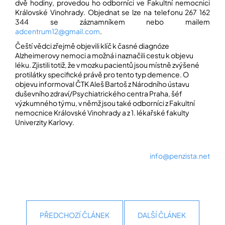
dvě hodiny, provedou ho odborníci ve Fakultní nemocnici
Královské Vinohrady. Objednat se lze na telefonu 267 162
344 se záznamníkem nebo mailem
adcentrum12@gmail.com
.
Čeští vědci zřejmě objevili klíč k časné diagnóze
Alzheimerovy nemoci a možná i naznačili cestu k objevu
léku. Zjistili totiž, že v mozku pacientů jsou místně zvýšené
protilátky specifické právě pro tento typ demence. O
objevu informoval ČTK Aleš Bartoš z Národního ústavu
duševního zdraví/Psychiatrického centra Praha, šéf
výzkumného týmu, v němž jsou také odborníci z Fakultní
nemocnice Královské Vinohrady a z 1. lékařské fakulty
Univerzity Karlovy.
info@penzista.net
PŘEDCHOZÍ ČLÁNEK
DALŠÍ ČLÁNEK