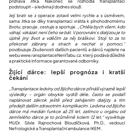
přiznává Jitka. Nakonec se rozhodla transplantaci
podstoupit – a ledvina jí dodnes slouží.
Její bratr se z operace zotavil velmi rychle a s úsměvem,
sama Jitka se díky transplantaci vrátila k plnohodnotnému
životu: pracuje, cestuje a sportuje.
„Chtěla bych všem, kdo
váhají, vzkázat: není čeho se bát. V porovnání s dialýzou je to
úplně jiný život a vděčím za něj bráškovi. Stojí to za to
překonat zábrany a strach a nechat si pomoci,“
povzbuzuje.Zkušenosti dalších pacientů a dárců najdete na
webu www.
ransplantaceNeniTabu.cz
, který podává důležité
a praktické informace garantované odborníky.
Žijící dárce: lepší prognóza i kratší
čekání
„Transplantace ledviny od žijícího dárce přináší výrazně lepší
výsledky – orgán obvykle vydrží déle, často se podaří
naplánovat zákrok ještě před zahájením dialýzy a tím
předejít dalším zdravotním komplikacím. Ledvina od žijícího
dárce má medián funkce až 25 let, zatímco u orgánu od
zemřelého dárce je to průměrně kolem 12 let,“
vysvětluje
MUDr. Silvie Rajnochová Bloudíčková, Ph.D., vedoucí
Nefrologické a Transplantační ambulance IKEM.