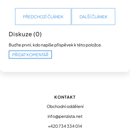
PŘEDCHOZÍ ČLÁNEK
DALŠÍ ČLÁNEK
Diskuze (0)
Buďte první, kdo napíše příspěvek k této položce.
PŘIDAT KOMENTÁŘ
Z
á
p
KONTAKT
a
t
Obchodní oddělení
í
info@penzista.net
+420 734 334 014