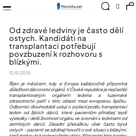
K
Přejít
Menu
Hledat
Ná
Přihlá
na
o
obsah
š
Zpět
Zpět
ko
KOMPENZAČNÍ
í
POMŮCKY
Od zdravé ledviny je často dělí
k
C
TIPY
ostych. Kandidáti na
o
PRO
p
transplantaci potřebují
PEVNÉ
ZDRAVÍ
o
povzbuzení k rozhovoru s
t
blízkými.
CVIČÍME
ř
PRO
e
RADOST
12.10.2025
b
Říjen je měsícem, kdy si Evropa každoročně připomíná
u
OBJEVUJTE
důležitost dárcovství orgánů. V České republice je nejčastěji
A
j
TVOŘTE
transplantovaným orgánem ledvina a tuzemské
e
S
zdravotnictví patří v této oblasti mezi evropskou špičku.
t
NÁMI
Odborníci dlouhodobě usilují o zvýšení podílu transplantací
e
ledvin od žijících dárců, které pacientům přinášejí lepší
CHYTRÝ
n
výsledky i delší životnost orgánu ve srovnání s ledvinami od
PRŮVODCE
zemřelých dárců. Zásadní překážkou však často bývá
a
MODERNÍM
ostych – pacienti se zdráhají hovořit o své situaci s blízkými,
j
SVĚTEM
kteří mohou být potenciálními dárci. Překonání této bariéry