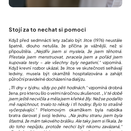
Přihlášení
Stojí za to nechat si pomoci
Když před sedmnácti lety začalo být Jitce (1976) neustále
špatně, dlouho netušila, že příčina je vážnější, než si
připouštěla.
„Nejdřív jsem si myslela, že jsem těhotná.
Přestala jsem menstruovat, zvracela jsem a pořád jsem
kupovala testy – ale všechny byly negativní,“
vzpomíná.
Když krevní rozbor ukázal, že Jitce ve skutečnosti selhávají
ledviny, musela být okamžitě hospitalizována a zahájit
půlroční pravidelné docházení na dialýzu.
„Tři dny v týdnu, vždy po pěti hodinách,“
vzpomíná drobná
žena, pro kterou šlo o velmi náročnou zkušenost.
„V té době
jsem ještě necvičila a měla jsem křehké žíly. Než se podařilo
mě napíchnout, trvalo to někdy i tři hodiny. Bylo to strašně
vyčerpávající.“
Přelomovým okamžikem byla nabídka
bratra darovat jí svoji ledvinu.
„Na jednu stranu jsem byla
šťastná, že mám takového brášku. Ale taky jsem si říkala, že
do toho nepůjdu, protože nechci být nikomu zavázaná,“