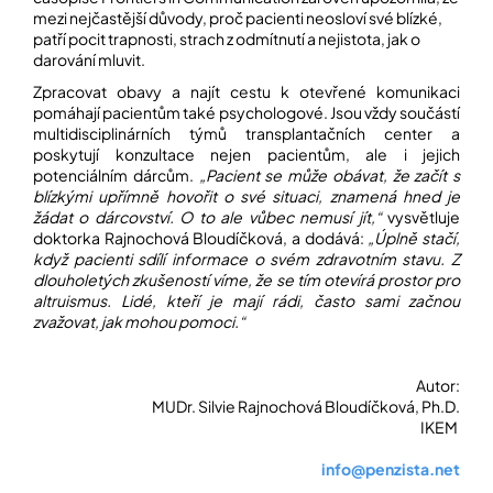
mezi nejčastější důvody, proč pacienti neosloví své blízké,
patří pocit trapnosti, strach z odmítnutí a nejistota, jak o
darování mluvit.
Zpracovat obavy a najít cestu k otevřené komunikaci
pomáhají pacientům také psychologové. Jsou vždy součástí
multidisciplinárních týmů transplantačních center a
poskytují konzultace nejen pacientům, ale i jejich
potenciálním dárcům.
„Pacient se může obávat, že začít s
blízkými upřímně hovořit o své situaci, znamená hned je
žádat o dárcovství. O to ale vůbec nemusí jít,“
vysvětluje
doktorka Rajnochová Bloudíčková, a dodává:
„Úplně stačí,
když pacienti sdílí informace o svém zdravotním stavu. Z
dlouholetých zkušeností víme, že se tím otevírá prostor pro
altruismus. Lidé, kteří je mají rádi, často sami začnou
zvažovat, jak mohou pomoci.“
Autor:
MUDr. Silvie Rajnochová Bloudíčková, Ph.D.
IKEM
info@penzista.net