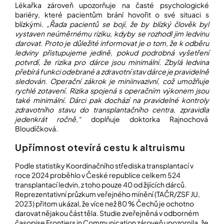
Lékařka zároveň upozorňuje na časté psychologické
bariéry, které pacientům brání hovořit o své situaci s
blízkými.
„Řada pacientů se bojí, že by blízký člověk byl
vystaven neúměrnému riziku, kdyby se rozhodl jim ledvinu
darovat. Proto je důležité informovat je o tom, že k odběru
ledviny přistupujeme jedině, pokud podrobná vyšetření
potvrdí, že rizika pro dárce jsou minimální. Zbylá ledvina
přebírá funkci odebrané a zdravotní stav dárce je pravidelně
sledován. Operační zákrok je miniinvazivní, což umožňuje
rychlé zotavení. Rizika spojená s operačním výkonem jsou
také minimální. Dárci pak dochází na pravidelné kontroly
zdravotního stavu do transplantačního centra, zpravidla
jedenkrát ročně,“
doplňuje doktorka Rajnochová
Bloudíčková.
Upřímnost otevírá cestu k altruismu
Podle
statistiky
Koordinačního střediska transplantací v
roce 2024 proběhlo v České republice celkem 524
transplantací ledvin, z toho pouze 40 od žijících dárců.
Reprezentativní průzkum veřejného mínění (
TAČR/ZSF JU,
2023
) přitom ukázal, že více než 80 % Čechů je ochotno
darovat nějakou část těla.
Studie
zveřejněná v odborném
časopise Frontiers in Communication zároveň upozornila, že