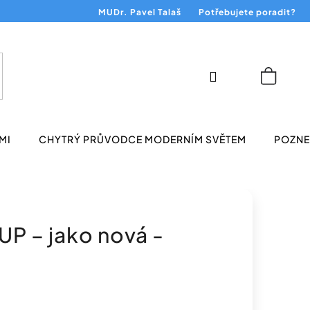
MUDr. Pavel Talaš
Potřebujete poradit?
Přihlášení
Nákup
košík
MI
CHYTRÝ PRŮVODCE MODERNÍM SVĚTEM
POZNEJ
UP – jako nová -