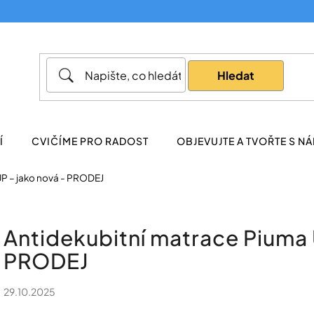
Co potřebujete najít?
Hledat
Doporučujeme
Í
CVIČÍME PRO RADOST
OBJEVUJTE A TVOŘTE S NÁ
UP – jako nová - PRODEJ
Antidekubitní matrace Piuma 
PRODEJ
29.10.2025