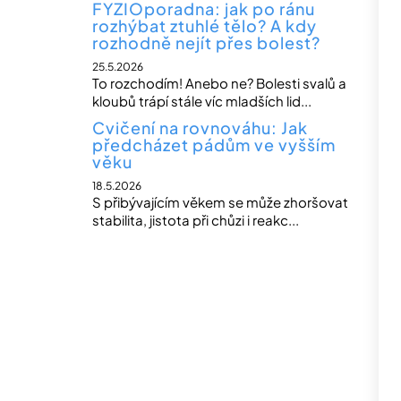
FYZIOporadna: jak po ránu
rozhýbat ztuhlé tělo? A kdy
rozhodně nejít přes bolest?
25.5.2026
To rozchodím! Anebo ne? Bolesti svalů a
kloubů trápí stále víc mladších lid...
Cvičení na rovnováhu: Jak
předcházet pádům ve vyšším
věku
18.5.2026
S přibývajícím věkem se může zhoršovat
stabilita, jistota při chůzi i reakc...