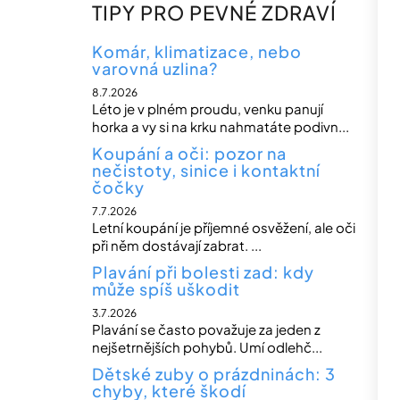
n
TIPY PRO PEVNÉ ZDRAVÍ
n
í
Komár, klimatizace, nebo
varovná uzlina?
p
8.7.2026
a
Léto je v plném proudu, venku panují
n
horka a vy si na krku nahmatáte podivn...
e
Koupání a oči: pozor na
nečistoty, sinice i kontaktní
l
čočky
7.7.2026
Letní koupání je příjemné osvěžení, ale oči
při něm dostávají zabrat. ...
Plavání při bolesti zad: kdy
může spíš uškodit
3.7.2026
Plavání se často považuje za jeden z
nejšetrnějších pohybů. Umí odlehč...
Dětské zuby o prázdninách: 3
chyby, které škodí