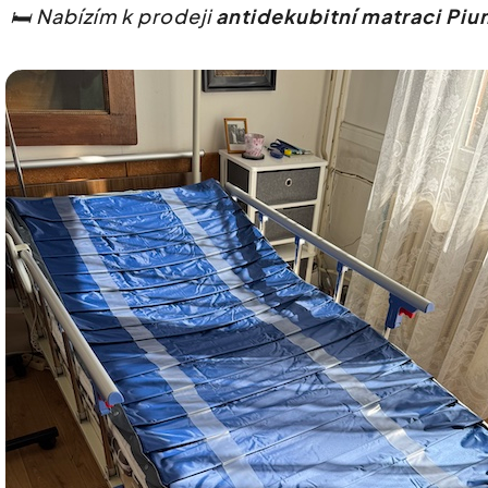
🛏️
Nabízím k prodeji
antidekubitní matraci Pi