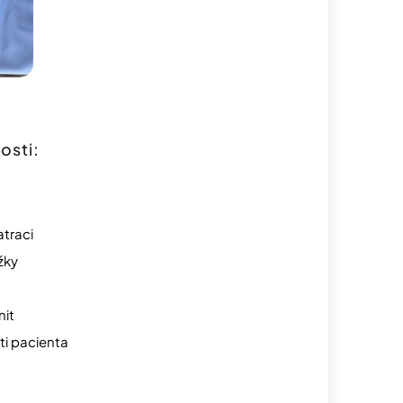
osti:
traci
žky
nit
ti pacienta