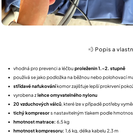
💨 Popis a vlastn
vhodná pro prevenci a léčbu
proleženin 1.–2. stupně
používá se jako podložka na běžnou nebo polohovací ma
střídavé nafukování
komor zajišťuje lepší prokrvení poko
vyrobena z
lehce omyvatelného nylonu
20 vzduchových válců
, které lze v případě potřeby vymě
tichý kompresor
s nastavitelným tlakem podle hmotnos
hmotnost matrace:
6,5 kg
hmotnost kompresoru:
1,6 kg, délka kabelu 2,3 m