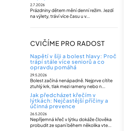
2.7.2026
Prázdniny dětem mění denní režim. Jezdí
na výlety, tráví více času u v...
CVIČÍME PRO RADOST
Napětí v šíji a bolest hlavy: Proč
trápí stále více seniorů a co
opravdu pomáhá
29.5.2026
Bolest začíná nenápadně. Nejprve cítíte
ztuhlý krk, tlak mezi rameny nebo n...
Jak předcházet křečím v
lýtkách: Nejčastější příčiny a
účinná prevence
26.5.2026
Nepříjemná křeč v lýtku dokáže člověka
probudit ze spaní během několika vte...