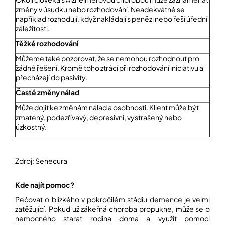
změny v úsudku nebo rozhodování. Neadekvátně se
například rozhodují, když nakládají s penězi nebo řeší úřední
Přihlášení
záležitosti.
Tě
ž
ké rozhodování
Můžeme také pozorovat, že se nemohou rozhodnout pro
žádné řešení. Kromě toho ztrácí při rozhodování iniciativu a
přecházejí do pasivity.
Časté změny nálad
Může dojít ke změnám nálad a osobnosti. Klient může být
zmatený, podezřívavý, depresivní, vystrašený nebo
úzkostný.
Zdroj: Senecura
Kde najít pomoc?
Pečovat o blízkého v pokročilém stádiu demence je velmi
zatěžující. Pokud už zákeřná choroba propukne, může se o
nemocného starat rodina doma a využít pomoci