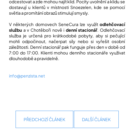
odcestovat a zde mohou najít klid. Pocity uvolnění a klidu se
dostavují u klientů v místnosti Snoezelen, kde se pomocí
světla a promítání obrazů stimulují smysly.
V některých domovech SeneCura lze využít
odlehčovací
službu
a v Chotěboři nově i
denní stacionář
. Odlehčovací
služba je určená pro krátkodobé pobyty, aby si pečující
mohli odpočinout, načerpat síly nebo si vyřešit osobní
záležitosti. Denní stacionář pak funguje přes den v době od
7:00 do 17:00. Klienti mohou denního stacionáře využívat
dlouhodobě a pravidelně.
info@penzista.net
PŘEDCHOZÍ ČLÁNEK
DALŠÍ ČLÁNEK