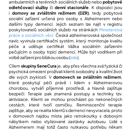
ambulantních a terénních sociálních služeb nebo
pobytové
odlehčovací služby
či
denní stacionáře
. K dispozici jsou
i
domovy se zvláštním režimem (DZR)
, tedy pobytová
sociální zařízení určená pro osoby s Alzheimerem nebo
dalšími typy demencí. Jejich seznam lze najít v registru
poskytovatelů sociálních služeb na stránkách
Ministerstva
práce a sociálních věcí.
Česká alzheimerovská společnost
navíc vyvinula certifikační systém, který monitoruje kvalitu
péče a uděluje certifikát Vážka sociálním zařízením
pečujícím o osoby trpící demencí. Může být vodítkem při
volbě zařízení pro blízkou osobu (
zde
)
.
Cílem
skupiny SeneCura
je, aby přes všechna svá fyzická či
psychická omezení prožívali klienti svobodný a kvalitní život
dle svých zvyklostí. V
domovech se zvláštním režimem
,
které poskytují péči právě i lidem s Alzheimerovou
chorobou, vytváří příjemné prostředí, a hlavně zajišťuje
bezpečí. Terapie pak znamená postupy a techniky tzv.
aktivizace. Klienti se mohou procházet po nekonečných
cestách, které tvoří osmičku. Reminiscenční terapie
zajišťuje, aby se realita klientů s demencí nevyvracela, proto
v domovech najdou místa jako retrokoutky s dobovým
nábytkem nebo stylizované zastávky autobusu. Lidé s
Alzheimerem mají totiž často nutkavou potřebu někam