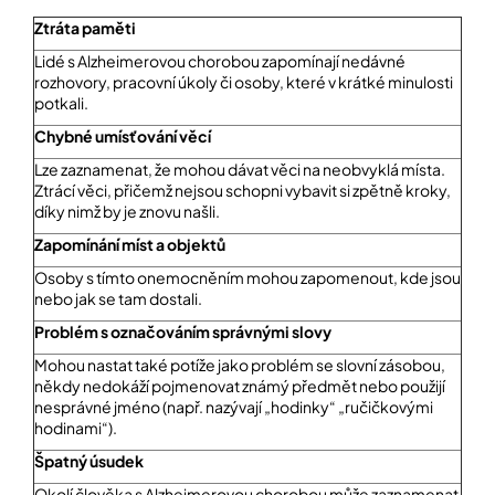
í
Ztráta paměti
t
POZNEJTE
&
?
Lidé s Alzheimerovou chorobou zapomínají nedávné
ZAŽIJTE,
rozhovory, pracovní úkoly či osoby, které v krátké minulosti
CO
SE
potkali.
PRÁVĚ
Chybné umísťování věcí
DĚJE
HLEDAT
Lze zaznamenat, že mohou dávat věci na neobvyklá místa.
VAŠE
Ztrácí věci, přičemž nejsou schopni vybavit si zpětně kroky,
SLOVA,
díky nimž by je znovu našli.
NAŠE
INSPIRACE
Zapomínání míst a objektů
D
o
Osoby s tímto onemocněním mohou zapomenout, kde jsou
ZÁBAVA,
p
nebo jak se tam dostali.
KTERÁ
POSÍLÍ
o
Problém s označováním správnými slovy
PAMĚŤ
r
I
u
Mohou nastat také potíže jako problém se slovní zásobou,
KONCENTRACI
č
někdy nedokáží pojmenovat známý předmět nebo použijí
u
nesprávné jméno (např. nazývají „hodinky“ „ručičkovými
BAZAR
j
hodinami“).
A
e
REPASOVANÉ
Špatn
ý
úsudek
m
POMŮCKY
e
Okolí člověka s Alzheimerovou chorobou může zaznamenat