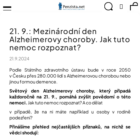
K
Přejít
Menu
Hledat
Ná
Přihlá
na
o
obsah
š
Zpět
Zpět
ko
KOMPENZAČNÍ
í
POMŮCKY
21. 9.: Mezinárodní den
k
C
TIPY
Alzheimerovy choroby. Jak tuto
o
PRO
p
nemoc rozpoznat?
PEVNÉ
ZDRAVÍ
o
21.9.2024
t
CVIČÍME
ř
PRO
Podle Státního zdravotního ústavu bude v roce 2050
e
RADOST
v Česku přes 280.000 lidí s Alzheimerovou chorobou nebo
b
jinou formou demence.
u
OBJEVUJTE
Světový den Alzheimerovy choroby, který připadá
A
j
každoročně na 21. 9., pomáhá zvýšit povědomí o této
TVOŘTE
e
nemoci.
Jak tuto nemoc rozpoznat? A co dělat
S
t
NÁMI
v případě, že na ni máte například u osoby v rodině
e
podezření?
CHYTRÝ
n
PRŮVODCE
Přinášíme přehled nejčastějších příznaků, na nichž se
a
MODERNÍM
vědci shodují:
j
SVĚTEM