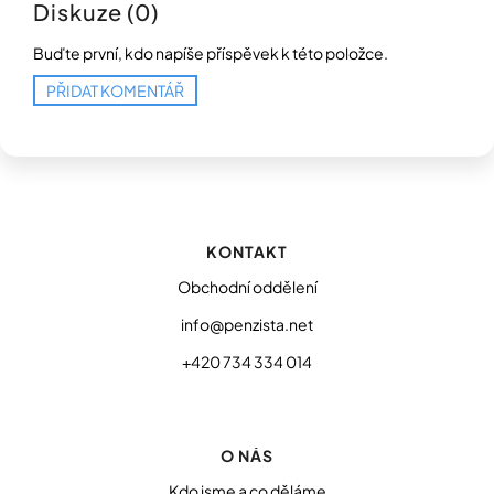
Diskuze (0)
Buďte první, kdo napíše příspěvek k této položce.
PŘIDAT KOMENTÁŘ
Z
á
p
KONTAKT
a
t
Obchodní oddělení
í
info@penzista.net
+420 734 334 014
O NÁS
Kdo jsme a co děláme