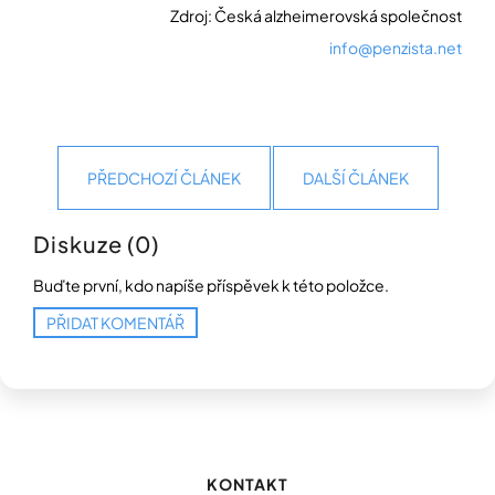
Zdroj: Česká alzheimerovská společnost
info@penzista.net
PŘEDCHOZÍ ČLÁNEK
DALŠÍ ČLÁNEK
Diskuze (0)
Buďte první, kdo napíše příspěvek k této položce.
PŘIDAT KOMENTÁŘ
Z
á
p
KONTAKT
a