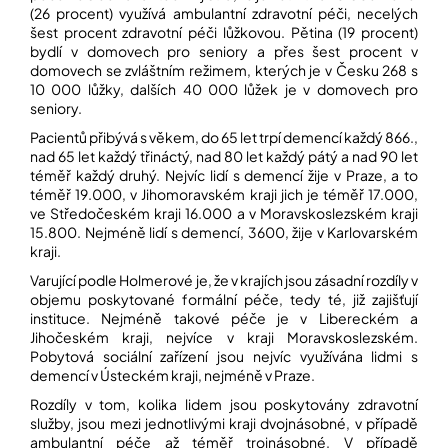
í
(26 procent) využívá ambulantní zdravotní péči, necelých
t
POZNEJTE
šest procent zdravotní péči lůžkovou. Pětina (19 procent)
&
?
bydlí v domovech pro seniory a přes šest procent v
ZAŽIJTE,
domovech se zvláštním režimem, kterých je v Česku 268 s
CO
10 000 lůžky, dalších 40 000 lůžek je v domovech pro
SE
seniory.
PRÁVĚ
DĚJE
Pacientů přibývá s věkem, do 65 let trpí demencí každý 866.,
HLEDAT
nad 65 let každý třináctý, nad 80 let každý pátý a nad 90 let
VAŠE
téměř každý druhý. Nejvíc lidí s demencí žije v Praze, a to
SLOVA,
téměř 19.000, v Jihomoravském kraji jich je téměř 17.000,
NAŠE
ve Středočeském kraji 16.000 a v Moravskoslezském kraji
INSPIRACE
D
15.800. Nejméně lidí s demencí, 3600, žije v Karlovarském
o
kraji.
ZÁBAVA,
p
KTERÁ
Varující podle Holmerové je, že v krajích jsou zásadní rozdíly v
POSÍLÍ
o
objemu poskytované formální péče, tedy té, již zajišťují
PAMĚŤ
r
instituce. Nejméně takové péče je v Libereckém a
I
u
KONCENTRACI
Jihočeském kraji, nejvíce v kraji Moravskoslezském.
č
Pobytová sociální zařízení jsou nejvíc využívána lidmi s
u
demencí v Ústeckém kraji, nejméně v Praze.
BAZAR
j
A
e
Rozdíly v tom, kolika lidem jsou poskytovány zdravotní
REPASOVANÉ
m
služby, jsou mezi jednotlivými kraji dvojnásobné, v případě
POMŮCKY
e
ambulantní péče až téměř trojnásobné. V případě