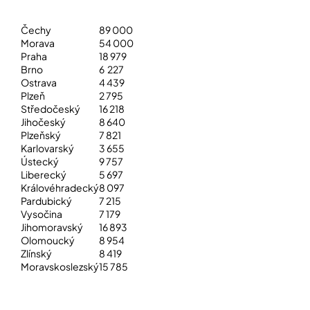
Čechy
89 000
Morava
54 000
Praha
18 979
Brno
6 227
Ostrava
4 439
Plzeň
2 795
Středočeský
16 218
Jihočeský
8 640
Plzeňský
7 821
Karlovarský
3 655
Ústecký
9 757
Liberecký
5 697
Královéhradecký
8 097
Pardubický
7 215
Vysočina
7 179
Jihomoravský
16 893
Olomoucký
8 954
Zlínský
8 419
Moravskoslezský
15 785