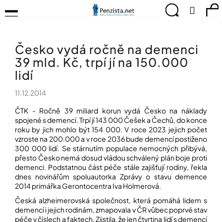
K
Přejít
Menu
Hledat
Ná
Přihlá
na
o
obsah
š
Zpět
Zpět
ko
KOMPENZAČNÍ
í
POMŮCKY
Česko vydá ročně na demenci
k
C
TIPY
39 mld. Kč, trpí jí na 150.000
o
PRO
p
lidí
PEVNÉ
ZDRAVÍ
o
11.12.2014
t
CVIČÍME
ř
PRO
ČTK - Ročně 39 miliard korun vydá Česko na náklady
e
RADOST
spojené s demencí. Trpí jí 143 000 Češek a Čechů, do konce
b
roku by jich mohlo být 154 000. V roce 2023 jejich počet
u
vzroste na 200.000 a v roce 2036 bude demencí postiženo
OBJEVUJTE
A
j
300 000 lidí. Se stárnutím populace nemocných přibývá,
TVOŘTE
přesto Česko nemá dosud vládou schválený plán boje proti
e
S
demenci. Podstatnou část péče stále zajišťují rodiny, řekla
t
NÁMI
dnes novinářům spoluautorka Zprávy o stavu demence
e
2014 primářka Gerontocentra Iva Holmerová.
CHYTRÝ
n
PRŮVODCE
Česká alzheimerovská společnost, která pomáhá lidem s
a
MODERNÍM
demencí i jejich rodinám, zmapovala v ČR vůbec poprvé stav
j
SVĚTEM
péče v číslech a faktech. Zjistila, že jen čtvrtina lidí s demencí