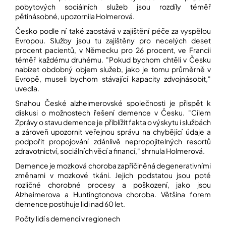
pobytových sociálních služeb jsou rozdíly téměř
pětinásobné, upozornila Holmerová.
Přihlášení
Česko podle ní také zaostává v zajištění péče za vyspělou
Evropou. Služby jsou tu zajištěny pro necelých deset
procent pacientů, v Německu pro 26 procent, ve Francii
téměř každému druhému. "Pokud bychom chtěli v Česku
nabízet obdobný objem služeb, jako je tomu průměrně v
Evropě, museli bychom stávající kapacity zdvojnásobit,"
uvedla.
Snahou České alzheimerovské společnosti je přispět k
diskusi o možnostech řešení demence v Česku. "Cílem
Zprávy o stavu demence je přiblížit fakta o výskytu i službách
a zároveň upozornit veřejnou správu na chybějící údaje a
podpořit propojování zdánlivě nepropojitelných resortů
zdravotnictví, sociálních věcí a financí," shrnula Holmerová.
Demence je mozková choroba zapříčiněná degenerativními
změnami v mozkové tkáni. Jejich podstatou jsou poté
rozličné chorobné procesy a poškození, jako jsou
Alzheimerova a Huntingtonova choroba. Většina forem
demence postihuje lidi nad 60 let.
Počty lidí s demencí v regionech