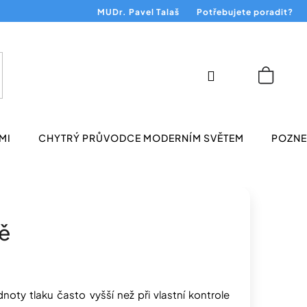
MUDr. Pavel Talaš
Potřebujete poradit?
Přihlášení
Nákup
košík
MI
CHYTRÝ PRŮVODCE MODERNÍM SVĚTEM
POZNEJ
tě
oty tlaku často vyšší než při vlastní kontrole