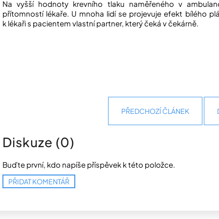
Na vyšší hodnoty krevního tlaku naměřeného v ambulanc
přítomností lékaře. U mnoha lidí se projevuje efekt bílého plá
k lékaři s pacientem vlastní partner, který čeká v čekárně.
PŘEDCHOZÍ ČLÁNEK
Diskuze (0)
Buďte první, kdo napíše příspěvek k této položce.
PŘIDAT KOMENTÁŘ