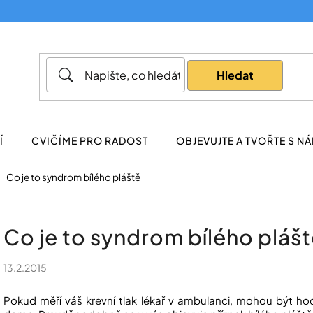
Co potřebujete najít?
Hledat
Doporučujeme
Í
CVIČÍME PRO RADOST
OBJEVUJTE A TVOŘTE S NÁ
Co je to syndrom bílého pláště
Co je to syndrom bílého pláš
13.2.2015
Pokud měří váš krevní tlak lékař v ambulanci, mohou být hodn