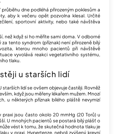
.
. V průběhu dne podléhá přirozeným poklesům a
y, aby k večeru opět pozvolna klesal. Určité
zčilení, sportovní aktivity, nebo také návštěva
ší, než když si ho měříte sami doma. V odborné
za tento syndrom (příznak) není přirozeně bílý
ervozita, kterou mnoho pacientů při návštěvě
ituace vyvolává reakci vegetativního systému,
ního tlaku.
ěji u starších lidí
starších lidí se ovšem objevuje častěji. Rovněž
edevším, když jsou měřeny lékařem mužem. Mnozí
h, u některých příznak bílého pláště nevymizí
v praxi jsou často okolo 20 mmHg (20 Torů) u
šší. U mnohých pacientů se postará bílý plášť o
může vést k tomu, že skutečná hodnota tlaku je
aku v praxi. Hypertenze, neboli zvýšený krevní