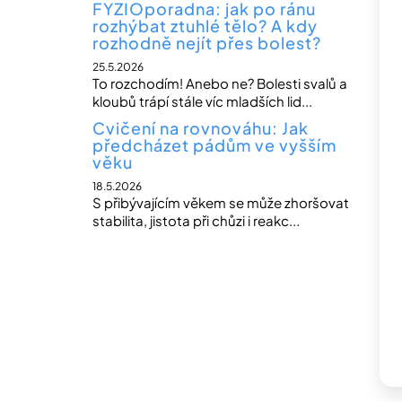
FYZIOporadna: jak po ránu
rozhýbat ztuhlé tělo? A kdy
rozhodně nejít přes bolest?
25.5.2026
To rozchodím! Anebo ne? Bolesti svalů a
kloubů trápí stále víc mladších lid...
Cvičení na rovnováhu: Jak
předcházet pádům ve vyšším
věku
18.5.2026
S přibývajícím věkem se může zhoršovat
stabilita, jistota při chůzi i reakc...