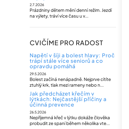
2.7.2026
Prázdniny dětem mění denní režim. Jezdí
na výlety, tráví více času u v...
CVIČÍME PRO RADOST
Napětí v šíji a bolest hlavy: Proč
trápí stále více seniorů a co
opravdu pomáhá
29.5.2026
Bolest začíná nenápadně. Nejprve cítíte
ztuhlý krk, tlak mezi rameny nebo n...
Jak předcházet křečím v
lýtkách: Nejčastější příčiny a
účinná prevence
26.5.2026
Nepříjemná křeč v lýtku dokáže člověka
probudit ze spaní během několika vte...