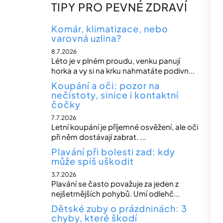
n
TIPY PRO PEVNÉ ZDRAVÍ
n
í
Komár, klimatizace, nebo
varovná uzlina?
p
8.7.2026
a
Léto je v plném proudu, venku panují
n
horka a vy si na krku nahmatáte podivn...
e
Koupání a oči: pozor na
nečistoty, sinice i kontaktní
l
čočky
7.7.2026
Letní koupání je příjemné osvěžení, ale oči
při něm dostávají zabrat. ...
Plavání při bolesti zad: kdy
může spíš uškodit
3.7.2026
Plavání se často považuje za jeden z
nejšetrnějších pohybů. Umí odlehč...
Dětské zuby o prázdninách: 3
chyby, které škodí