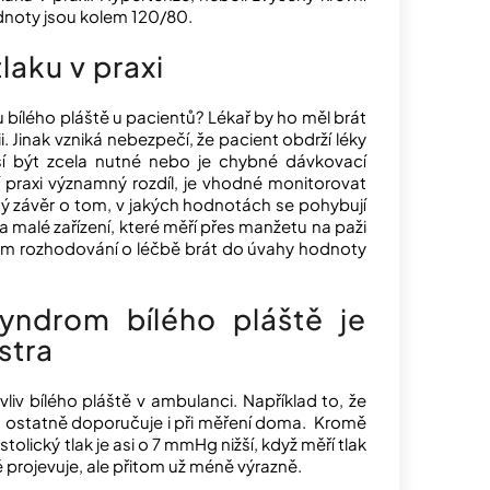
dnoty jsou kolem 120/80.
laku v praxi
 bílého pláště u pacientů? Lékař by ho měl brát
i. Jinak vzniká nebezpečí, že pacient obdrží léky
usí být zcela nutné nebo je chybné dávkovací
raxi významný rozdíl, je vhodné monitorovat
ný závěr o tom, v jakých hodnotách se pohybují
 malé zařízení, které měří přes manžetu na paži
svém rozhodování o léčbě brát do úvahy hodnoty
syndrom bílého pláště je
stra
liv bílého pláště v ambulanci. Například to, že
 to ostatně doporučuje i při měření doma. Kromě
olický tlak je asi o 7 mmHg nižší, když měří tlak
tě projevuje, ale přitom už méně výrazně.