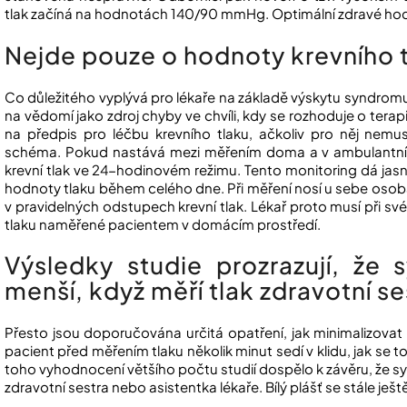
tlak začíná na hodnotách 140/90 mmHg. Optimální zdravé ho
Nejde pouze o hodnoty krevního t
Co důležitého vyplývá pro lékaře na základě výskytu syndromu
na vědomí jako zdroj chyby ve chvíli, kdy se rozhoduje o terapi
na předpis pro léčbu krevního tlaku, ačkoliv pro něj nem
schéma. Pokud nastává mezi měřením doma a v ambulantní p
krevní tlak ve 24-hodinovém režimu. Tento monitoring dá jas
hodnoty tlaku během celého dne. Při měření nosí u sebe osoba
v pravidelných odstupech krevní tlak. Lékař proto musí při 
tlaku naměřené pacientem v domácím prostředí.
Výsledky studie prozrazují, že 
menší, když měří tlak zdravotní se
Přesto jsou doporučována určitá opatření, jak minimalizovat v
pacient před měřením tlaku několik minut sedí v klidu, jak se
toho vyhodnocení většího počtu studií dospělo k závěru, že syst
zdravotní sestra nebo asistentka lékaře. Bílý plášť se stále ješ