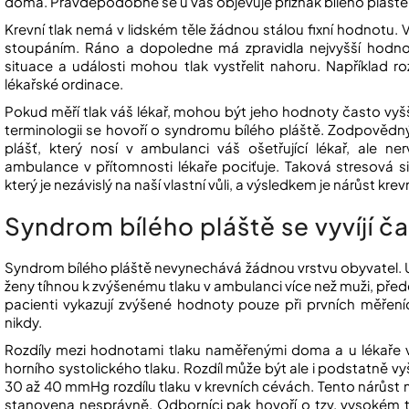
doma. Pravděpodobně se u vás objevuje příznak bílého pláště
Krevní tlak nemá v lidském těle žádnou stálou fixní hodnotu
stoupáním. Ráno a dopoledne má zpravidla nejvyšší hodnot
situace a události mohou tlak vystřelit nahoru. Například ro
lékařské ordinace.
Pokud měří tlak váš lékař, mohou být jeho hodnoty často vyš
terminologii se hovoří o syndromu bílého pláště. Zodpovědný 
plášť, který nosí v ambulanci váš ošetřující lékař, ale n
ambulance v přítomnosti lékaře pociťuje. Taková stresová s
který je nezávislý na naší vlastní vůli, a výsledkem je nárůst krev
Syndrom bílého pláště se vyvíjí čast
Syndrom bílého pláště nevynechává žádnou vrstvu obyvatel. U 
ženy tíhnou k zvýšenému tlaku v ambulanci více než muži, př
pacienti vykazují zvýšené hodnoty pouze při prvních měřeníc
nikdy.
Rozdíly mezi hodnotami tlaku naměřenými doma a u lékaře 
horního systolického tlaku. Rozdíl může být ale i podstatně vy
30 až 40 mmHg rozdílu tlaku v krevních cévách. Tento nárůst 
stanovena nesprávně. Odborníci pak hovoří o tzv. vysokém tl