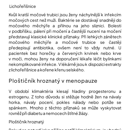
Lichořeřišnice
Kvůli kratší močové trubici jsou ženy náchylnější k infekcím
Přihlášení
močových cest než muži. Baktérie se dostávají snadněji do
močového měchýře a přilnou na jeho sliznici. Bolesti
v podbřišku, pálení při močení a častější nucení na močení
představují klasické klinické příznaky. Při lehkých zánětech
močového měchýře a močové trubice se častěji
předepisují antibiotika, ovšem není to vždy nutné. U
pacientek bez horečky a červených krvinek nebo krve
v moči, mohou ženy na doporučení lékaře léčit bylinkami
nekomplikované infekce. V lékárně jsou k dispozici extrakty
z lichořeřišnice a kořene křenu selského.
Ploštičník hroznatý v menopauze
V období klimaktéria klesají hladiny progesteronu a
estrogenu. Z toho důvodu si stěžuje hodně žen na návaly
horka, návaly pocení, pokles nálady nebo potíže se
spánkem. Mnoho z těchto příznaků se může vyskytovat
rovněž při diabetu a nemocech štítné žlázy.
Ploštičník hroznatý