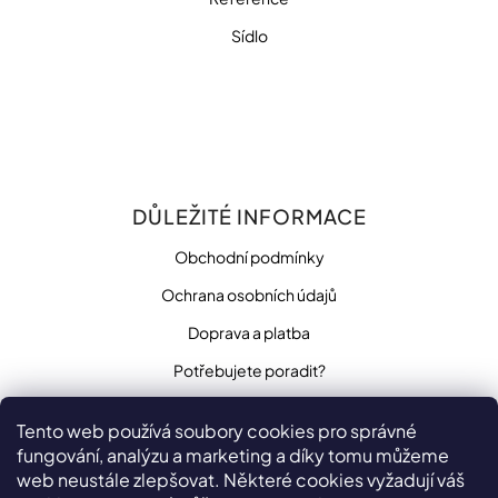
Sídlo
DŮLEŽITÉ INFORMACE
Obchodní podmínky
Ochrana osobních údajů
Doprava a platba
Potřebujete poradit?
Tento web používá soubory cookies pro správné
fungování, analýzu a marketing a díky tomu můžeme
SLEDUJTE NÁS
web neustále zlepšovat. Některé cookies vyžadují váš