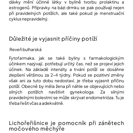
í
dávky mění účinné látky v bylině tvorbu prolaktinu a
estrogenů. Přípravky na bázi drmku se pak používají nejen
t
POZNEJTE
při pravidelných potížích, ale také pokud je menstruační
&
?
ZAŽIJTE,
cyklus nepravidelný.
CO
SE
PRÁVĚ
DĚJE
Důležité je vyjasnit příčiny potíží
HLEDAT
Reveň bulharská
VAŠE
SLOVA,
Fytofarmaka, jak se také byliny s farmakologickým
NAŠE
účinkem nazývají, potřebují určitý čas, než se projeví jejich
INSPIRACE
D
účinek. Na základě intenzity a trvání potíží se dosáhne
o
zlepšení většinou za 2-4 týdny. Pokud se pozitivní změny
ZÁBAVA,
p
však ani za tuto dobu nedostaví, je třeba vyjasnit příčinu
KTERÁ
POSÍLÍ
o
potíží. Obecně by měla žena při náhle se objevujících nebo
PAMĚŤ
r
silných potížích navštívit gynekologa. Za silnými
I
u
pravidelnými bolestmi se může skrývat endometrióza. Tu je
KONCENTRACI
č
třeba řešit včas a adekvátně.
u
BAZAR
j
A
e
REPASOVANÉ
Lichořeřišnice je pomocník při zánětech
m
POMŮCKY
močového měchýře
e