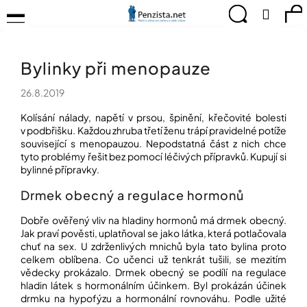
K
Přejít
Menu
Hledat
Ná
Přihlá
na
o
obsah
š
Zpět
Zpět
ko
KOMPENZAČNÍ
í
POMŮCKY
Bylinky při menopauze
k
C
TIPY
o
PRO
26.8.2019
p
PEVNÉ
ZDRAVÍ
o
Kolísání nálady, napětí v prsou, špinění, křečovité bolesti
t
v podbřišku. Každou zhruba třetí ženu trápí pravidelné potíže
CVIČÍME
související s menopauzou. Nepodstatná část z nich chce
ř
PRO
tyto problémy řešit bez pomocí léčivých přípravků. Kupují si
e
RADOST
bylinné přípravky.
b
u
OBJEVUJTE
Drmek obecný a regulace hormonů
A
j
TVOŘTE
e
Dobře ověřený vliv na hladiny hormonů má drmek obecný.
S
Jak praví pověsti, uplatňoval se jako látka, která potlačovala
t
NÁMI
chuť na sex. U zdrženlivých mnichů byla tato bylina proto
e
celkem oblíbena. Co učenci už tenkrát tušili, se mezitím
CHYTRÝ
n
vědecky prokázalo. Drmek obecný se podílí na regulace
PRŮVODCE
a
hladin látek s hormonálním účinkem. Byl prokázán účinek
MODERNÍM
j
SVĚTEM
drmku na hypofýzu a hormonální rovnováhu. Podle užité