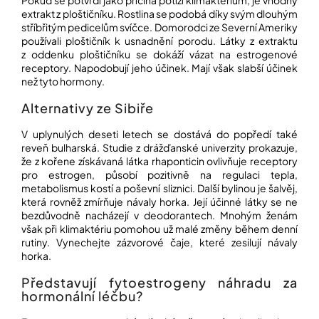
Pokud se potvrdí jako příčina potíží klimaktérium, je vhodný
extrakt z ploštičníku. Rostlina se podobá díky svým dlouhým
stříbřitým pedicelům svíčce. Domorodci ze Severní Ameriky
používali ploštičník k usnadnění porodu. Látky z extraktu
z oddenku ploštičníku se dokáží vázat na estrogenové
receptory. Napodobují jeho účinek. Mají však slabší účinek
než tyto hormony.
Alternativy ze Sibiře
V uplynulých deseti letech se dostává do popředí také
reveň bulharská. Studie z drážďanské univerzity prokazuje,
že z kořene získávaná látka rhaponticin ovlivňuje receptory
pro estrogen, působí pozitivně na regulaci tepla,
metabolismus kostí a poševní sliznici. Další bylinou je šalvěj,
která rovněž zmírňuje návaly horka. Její účinné látky se ne
bezdůvodně nacházejí v deodorantech. Mnohým ženám
však při klimaktériu pomohou už malé změny během denní
rutiny. Vynechejte zázvorové čaje, které zesilují návaly
horka.
Představují fytoestrogeny náhradu za
hormonální léčbu?