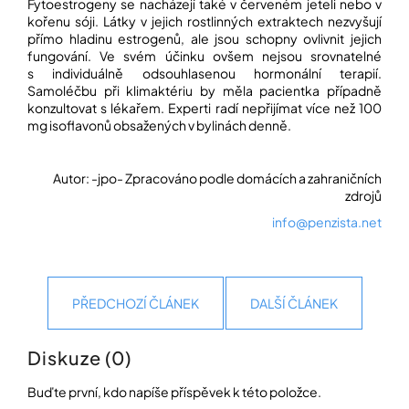
Fytoestrogeny se nacházejí také v červeném jeteli nebo v
kořenu sóji. Látky v jejich rostlinných extraktech nezvyšují
přímo hladinu estrogenů, ale jsou schopny ovlivnit jejich
fungování. Ve svém účinku ovšem nejsou srovnatelné
s individuálně odsouhlasenou hormonální terapií.
Samoléčbu při klimaktériu by měla pacientka případně
konzultovat s lékařem. Experti radí nepřijímat více než 100
mg isoflavonů obsažených v bylinách denně.
Autor: -jpo- Zpracováno podle domácích a zahraničních
zdrojů
info@penzista.net
PŘEDCHOZÍ ČLÁNEK
DALŠÍ ČLÁNEK
Diskuze (0)
Buďte první, kdo napíše příspěvek k této položce.