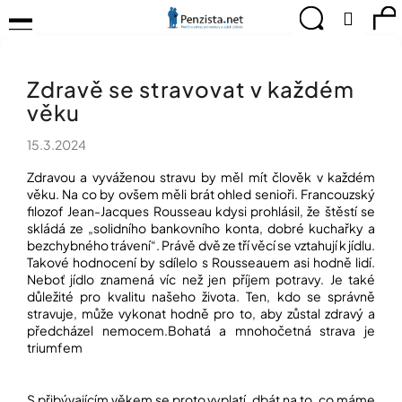
K
Přejít
Menu
Hledat
Ná
Přihlá
na
o
obsah
š
Zpět
Zpět
ko
KOMPENZAČNÍ
í
POMŮCKY
Zdravě se stravovat v každém
k
C
TIPY
věku
o
PRO
p
PEVNÉ
15.3.2024
ZDRAVÍ
o
t
Zdravou a vyváženou stravu by měl mít člověk v každém
CVIČÍME
ř
věku. Na co by ovšem měli brát ohled senioři. Francouzský
PRO
e
filozof Jean-Jacques Rousseau kdysi prohlásil, že štěstí se
RADOST
skládá ze „solidního bankovního konta, dobré kuchařky a
b
bezchybného trávení“. Právě dvě ze tří věcí se vztahují k jídlu.
u
OBJEVUJTE
Takové hodnocení by sdílelo s Rousseauem asi hodně lidí.
A
j
Neboť jídlo znamená víc než jen příjem potravy. Je také
TVOŘTE
e
S
důležité pro kvalitu našeho života. Ten, kdo se správně
t
NÁMI
stravuje, může vykonat hodně pro to, aby zůstal zdravý a
e
předcházel nemocem.Bohatá a mnohočetná strava je
CHYTRÝ
n
triumfem
PRŮVODCE
a
MODERNÍM
j
SVĚTEM
S přibývajícím věkem se proto vyplatí, dbát na to, co máme