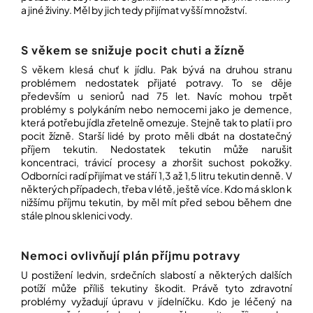
a jiné živiny. Měl by jich tedy přijímat vyšší množství.
Přihlášení
S věkem se snižuje pocit chuti a žízně
S věkem klesá chuť k jídlu. Pak bývá na druhou stranu
problémem nedostatek přijaté potravy. To se děje
především u seniorů nad 75 let. Navíc mohou trpět
problémy s polykáním nebo nemocemi jako je demence,
která potřebu jídla zřetelně omezuje. Stejně tak to platí i pro
pocit žízně. Starší lidé by proto měli dbát na dostatečný
příjem tekutin. Nedostatek tekutin může narušit
koncentraci, trávicí procesy a zhoršit suchost pokožky.
Odborníci radí přijímat ve stáří 1,3 až 1,5 litru tekutin denně. V
některých případech, třeba v létě, ještě více. Kdo má sklon k
nižšímu příjmu tekutin, by měl mít před sebou během dne
stále plnou sklenici vody.
Nemoci ovlivňují plán příjmu potravy
U postižení ledvin, srdečních slabostí a některých dalších
potíží může příliš tekutiny škodit. Právě tyto zdravotní
problémy vyžadují úpravu v jídelníčku. Kdo je léčený na