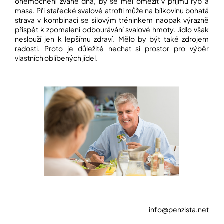
onemocnění zvané dna, by se měl omezit v příjmu ryb a
masa. Při stařecké svalové atrofii může na bílkovinu bohatá
strava v kombinaci se silovým tréninkem naopak výrazně
přispět k zpomalení odbourávání svalové hmoty. Jídlo však
neslouží jen k lepšímu zdraví. Mělo by být také zdrojem
radosti. Proto je důležité nechat si prostor pro výběr
vlastních oblíbených jídel.
info@penzista.net