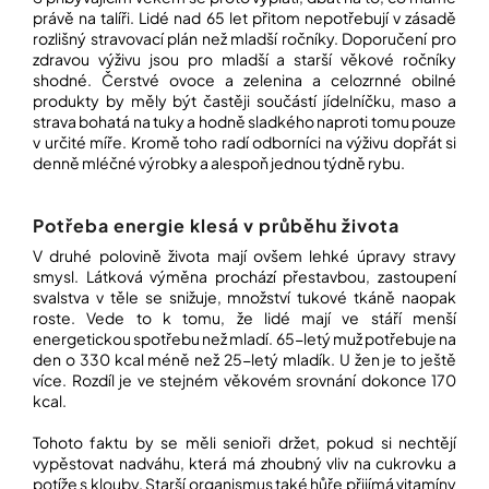
í
právě na talíři. Lidé nad 65 let přitom nepotřebují v zásadě
t
POZNEJTE
rozlišný stravovací plán než mladší ročníky. Doporučení pro
&
?
zdravou výživu jsou pro mladší a starší věkové ročníky
ZAŽIJTE,
shodné. Čerstvé ovoce a zelenina a celozrnné obilné
CO
produkty by měly být častěji součástí jídelníčku, maso a
SE
PRÁVĚ
strava bohatá na tuky a hodně sladkého naproti tomu pouze
DĚJE
v určité míře. Kromě toho radí odborníci na výživu dopřát si
HLEDAT
denně mléčné výrobky a alespoň jednou týdně rybu.
VAŠE
SLOVA,
NAŠE
Potřeba energie klesá v průběhu života
INSPIRACE
D
V druhé polovině života mají ovšem lehké úpravy stravy
o
smysl. Látková výměna prochází přestavbou, zastoupení
ZÁBAVA,
p
svalstva v těle se snižuje, množství tukové tkáně naopak
KTERÁ
POSÍLÍ
o
roste. Vede to k tomu, že lidé mají ve stáří menší
PAMĚŤ
r
energetickou spotřebu než mladí. 65-letý muž potřebuje na
I
u
den o 330 kcal méně než 25-letý mladík. U žen je to ještě
KONCENTRACI
č
více. Rozdíl je ve stejném věkovém srovnání dokonce 170
u
kcal.
BAZAR
j
A
e
Tohoto faktu by se měli senioři držet, pokud si nechtějí
REPASOVANÉ
m
vypěstovat nadváhu, která má zhoubný vliv na cukrovku a
POMŮCKY
e
potíže s klouby. Starší organismus také hůře přijímá vitamíny