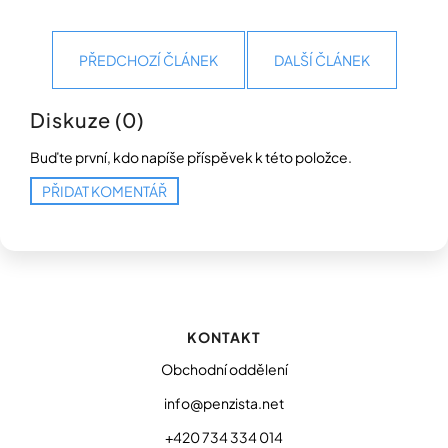
PŘEDCHOZÍ ČLÁNEK
DALŠÍ ČLÁNEK
Diskuze (0)
Buďte první, kdo napíše příspěvek k této položce.
PŘIDAT KOMENTÁŘ
Z
á
p
KONTAKT
a
t
Obchodní oddělení
í
info@penzista.net
+420 734 334 014