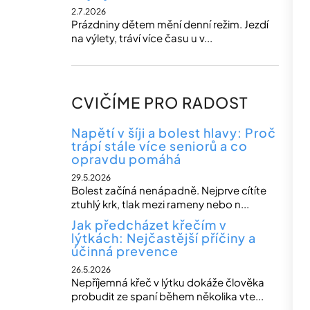
2.7.2026
Prázdniny dětem mění denní režim. Jezdí
na výlety, tráví více času u v...
CVIČÍME PRO RADOST
Napětí v šíji a bolest hlavy: Proč
trápí stále více seniorů a co
opravdu pomáhá
29.5.2026
Bolest začíná nenápadně. Nejprve cítíte
ztuhlý krk, tlak mezi rameny nebo n...
Jak předcházet křečím v
lýtkách: Nejčastější příčiny a
účinná prevence
26.5.2026
Nepříjemná křeč v lýtku dokáže člověka
probudit ze spaní během několika vte...