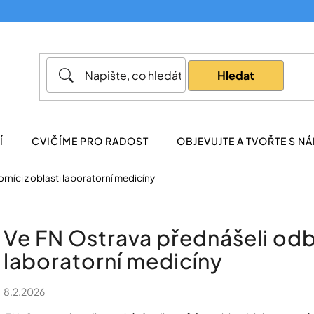
Co potřebujete najít?
Hledat
Doporučujeme
Í
CVIČÍME PRO RADOST
OBJEVUJTE A TVOŘTE S NÁ
níci z oblasti laboratorní medicíny
Ve FN Ostrava přednášeli odbo
laboratorní medicíny
8.2.2026