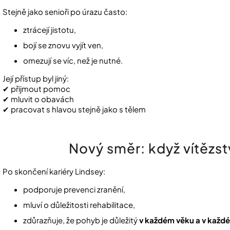
Stejně jako senioři po úrazu často:
ztrácejí jistotu,
bojí se znovu vyjít ven,
omezují se víc, než je nutné.
Její přístup byl jiný:
✔ přijmout pomoc
✔ mluvit o obavách
✔ pracovat s hlavou stejně jako s tělem
Nový směr: když vítězs
Po skončení kariéry Lindsey:
podporuje prevenci zranění,
mluví o důležitosti rehabilitace,
zdůrazňuje, že pohyb je důležitý
v každém věku a v každ