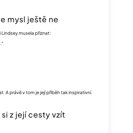
le mysl ještě ne
i Lindsey musela přiznat:
.“
t. A právě v tom je její příběh tak inspirativní.
i z její cesty vzít