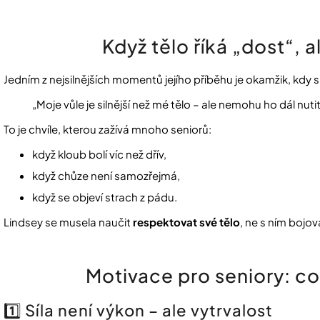
Když tělo říká „dost“, a
Jedním z nejsilnějších momentů jejího příběhu je okamžik, kdy s
„Moje vůle je silnější než mé tělo – ale nemohu ho dál nutit
To je chvíle, kterou zažívá mnoho seniorů:
když kloub bolí víc než dřív,
když chůze není samozřejmá,
když se objeví strach z pádu.
Lindsey se musela naučit
respektovat své tělo
, ne s ním bojova
Motivace pro seniory: co s
1️⃣ Síla není výkon – ale vytrvalost