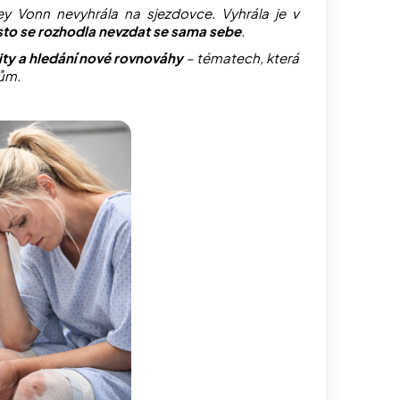
ey Vonn nevyhrála na sjezdovce. Vyhrála je v
řesto se rozhodla nevzdat se sama sebe
.
tity a hledání nové rovnováhy
– tématech, která
rům.