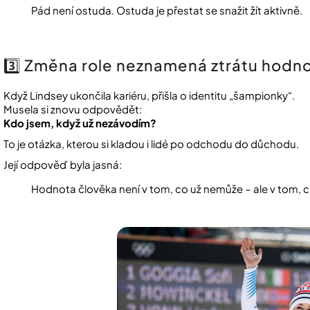
Pád není ostuda. Ostuda je přestat se snažit žít aktivně.
3️⃣ Změna role neznamená ztrátu hodn
Když Lindsey ukončila kariéru, přišla o identitu „šampionky“.
Musela si znovu odpovědět:
Kdo jsem, když už nezávodím?
To je otázka, kterou si kladou i lidé po odchodu do důchodu.
Její odpověď byla jasná:
Hodnota člověka není v tom, co už nemůže – ale v tom, c