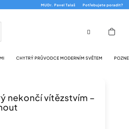
MUDr. Pavel Talaš
Potřebujete poradit?
Přihlášení
Nákup
košík
MI
CHYTRÝ PRŮVODCE MODERNÍM SVĚTEM
POZNEJ
rý nekončí vítězstvím –
nout