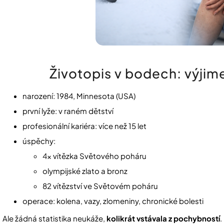
Životopis v bodech: výji
narození: 1984, Minnesota (USA)
první lyže: v raném dětství
profesionální kariéra: více než 15 let
úspěchy:
4× vítězka Světového poháru
olympijské zlato a bronz
82 vítězství ve Světovém poháru
operace: kolena, vazy, zlomeniny, chronické bolesti
Ale žádná statistika neukáže,
kolikrát vstávala z pochybností
.