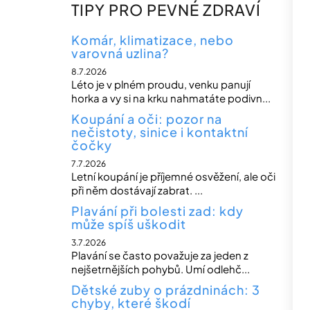
n
TIPY PRO PEVNÉ ZDRAVÍ
n
í
Komár, klimatizace, nebo
varovná uzlina?
p
8.7.2026
a
Léto je v plném proudu, venku panují
n
horka a vy si na krku nahmatáte podivn...
e
Koupání a oči: pozor na
nečistoty, sinice i kontaktní
l
čočky
7.7.2026
Letní koupání je příjemné osvěžení, ale oči
při něm dostávají zabrat. ...
Plavání při bolesti zad: kdy
může spíš uškodit
3.7.2026
Plavání se často považuje za jeden z
nejšetrnějších pohybů. Umí odlehč...
Dětské zuby o prázdninách: 3
chyby, které škodí