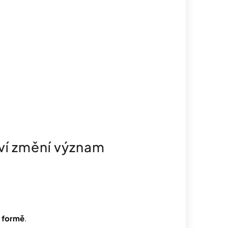
tví změní význam
é formě
.