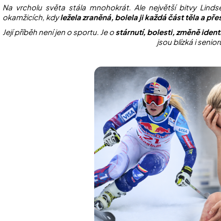
Na vrcholu světa stála mnohokrát. Ale největší bitvy Linds
okamžicích, kdy
ležela zraněná, bolela ji každá část těla a p
Její příběh není jen o sportu. Je o
stárnutí, bolesti, změně iden
jsou blízká i senio