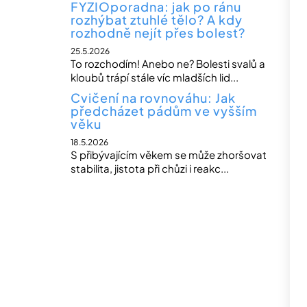
FYZIOporadna: jak po ránu
rozhýbat ztuhlé tělo? A kdy
rozhodně nejít přes bolest?
25.5.2026
To rozchodím! Anebo ne? Bolesti svalů a
kloubů trápí stále víc mladších lid...
Cvičení na rovnováhu: Jak
předcházet pádům ve vyšším
věku
18.5.2026
S přibývajícím věkem se může zhoršovat
stabilita, jistota při chůzi i reakc...