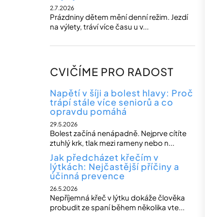
2.7.2026
Prázdniny dětem mění denní režim. Jezdí
na výlety, tráví více času u v...
CVIČÍME PRO RADOST
Napětí v šíji a bolest hlavy: Proč
trápí stále více seniorů a co
opravdu pomáhá
29.5.2026
Bolest začíná nenápadně. Nejprve cítíte
ztuhlý krk, tlak mezi rameny nebo n...
Jak předcházet křečím v
lýtkách: Nejčastější příčiny a
účinná prevence
26.5.2026
Nepříjemná křeč v lýtku dokáže člověka
probudit ze spaní během několika vte...