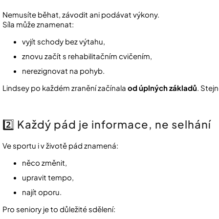
Nemusíte běhat, závodit ani podávat výkony.
Síla může znamenat:
vyjít schody bez výtahu,
znovu začít s rehabilitačním cvičením,
nerezignovat na pohyb.
Lindsey po každém zranění začínala
od úplných základů
. Stej
2️⃣ Každý pád je informace, ne selhání
Ve sportu i v životě pád znamená:
něco změnit,
upravit tempo,
najít oporu.
Pro seniory je to důležité sdělení: