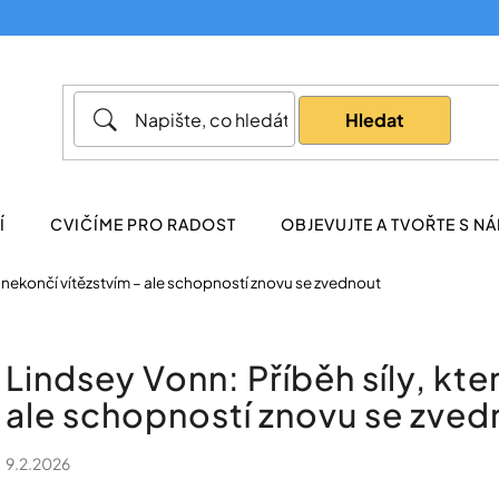
Co potřebujete najít?
Hledat
Doporučujeme
Í
CVIČÍME PRO RADOST
OBJEVUJTE A TVOŘTE S NÁ
rý nekončí vítězstvím – ale schopností znovu se zvednout
Lindsey Vonn: Příběh síly, kte
ale schopností znovu se zved
9.2.2026