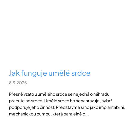
Přihlášení
Jak funguje umělé srdce
8.9.2025
Přesně vzato u umělého srdce se nejedná o náhradu
pracujícího srdce. Umělé srdce ho nenahrazuje, nýbrž
podporuje jeho činnost. Představme si ho jako implantabilní,
mechanickou pumpu, která paralelně d...