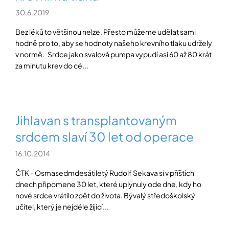
30.6.2019
Bez léků to většinou nelze. Přesto můžeme udělat sami
hodně pro to, aby se hodnoty našeho krevního tlaku udržely
v normě. Srdce jako svalová pumpa vypudí asi 60 až 80 krát
za minutu krev do cé...
Jihlavan s transplantovaným
srdcem slaví 30 let od operace
16.10.2014
ČTK - Osmasedmdesátiletý Rudolf Sekava si v příštích
dnech připomene 30 let, které uplynuly ode dne, kdy ho
nové srdce vrátilo zpět do života. Bývalý středoškolský
učitel, který je nejdéle žijící...