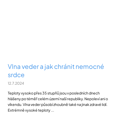
Vlna veder a jak chránit nemocné
srdce
12.7.2024
Teploty vysoko přes 35 stupňů jsou v posledních dnech
hlášeny po téměř celém území naší republiky. Nepoleví ani o
víkendu. Vlna veder působí zhoubně také na jinak zdravé lidí.
Extrémně vysoké teploty ...