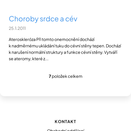
Choroby srdce a cév
25.1.2011
Ateroskleróza Při tomto onemocnění dochází
k nadměrnému ukládání tuku do cévní stěny tepen. Dochází
k narušení normální struktury a funkce cévní stěny. Vytváří
se ateromy, které z...
7
položek celkem
O
v
l
á
d
Z
a
á
c
p
í
KONTAKT
p
a
r
t
Obchodní oddělení