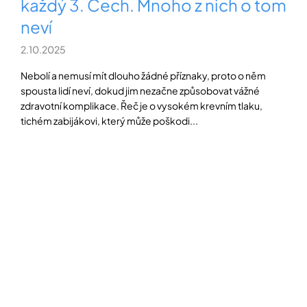
každý 3. Čech. Mnoho z nich o tom
í
t
POZNEJTE
neví
&
?
ZAŽIJTE,
2.10.2025
CO
SE
PRÁVĚ
Nebolí a nemusí mít dlouho žádné příznaky, proto o něm
DĚJE
spousta lidí neví, dokud jim nezačne způsobovat vážné
HLEDAT
zdravotní komplikace. Řeč je o vysokém krevním tlaku,
VAŠE
tichém zabijákovi, který může poškodi...
SLOVA,
NAŠE
INSPIRACE
D
o
ZÁBAVA,
p
KTERÁ
POSÍLÍ
o
PAMĚŤ
r
I
u
KONCENTRACI
č
u
BAZAR
j
A
e
REPASOVANÉ
m
POMŮCKY
e