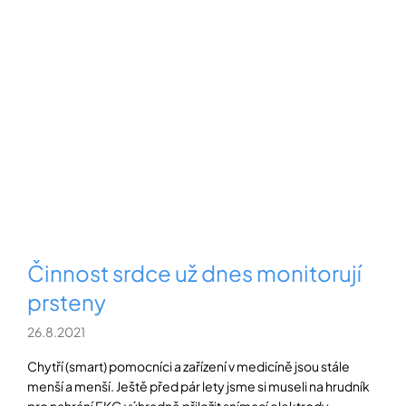
Činnost srdce už dnes monitorují
prsteny
26.8.2021
Chytří (smart) pomocníci a zařízení v medicíně jsou stále
menší a menší. Ještě před pár lety jsme si museli na hrudník
pro nahrání EKG výhradně přiložit snímací elektrody