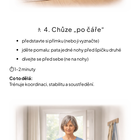
🚶 4. Chůze „po čáře“
představte si přímku (nebo ji vyznačte)
jděte pomalu: pata jedné nohy před špičku druhé
dívejte se před sebe (ne na nohy)
⏱️ 1–2 minuty
Co to dělá:
Trénuje koordinaci, stabilitu a soustředění.