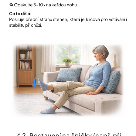
🔁 Opakujte 5–10× na každou nohu
Co to dělá:
Přihlášení
Posiluje přední stranu stehen, která je klíčová pro vstávání i
stabilitu při chůzi.
🪥 2. Postavení na špičky (např. při