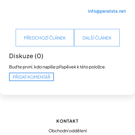
info@penzista.net
PŘEDCHOZÍ ČLÁNEK
DALŠÍ ČLÁNEK
Diskuze (0)
Buďte první, kdo napíše příspěvek k této položce.
PŘIDAT KOMENTÁŘ
Z
á
p
KONTAKT
a
t
Obchodní oddělení