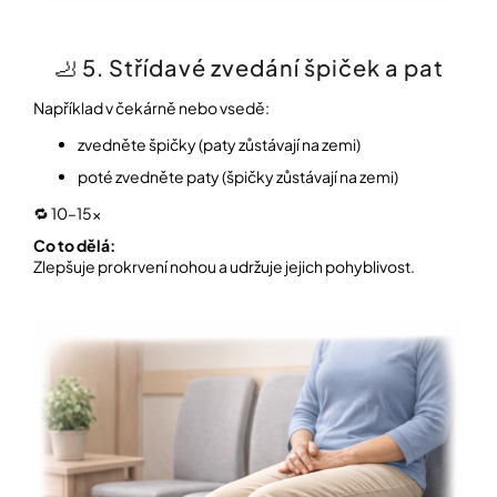
🦶 5. Střídavé zvedání špiček a pat
Například v čekárně nebo vsedě:
zvedněte špičky (paty zůstávají na zemi)
poté zvedněte paty (špičky zůstávají na zemi)
🔁 10–15×
Co to dělá:
Zlepšuje prokrvení nohou a udržuje jejich pohyblivost.