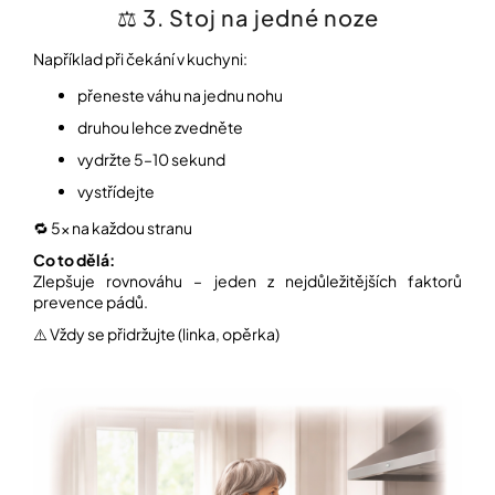
⚖️ 3. Stoj na jedné noze
Například při čekání v kuchyni:
přeneste váhu na jednu nohu
druhou lehce zvedněte
vydržte 5–10 sekund
vystřídejte
🔁 5× na každou stranu
Co to dělá:
Zlepšuje rovnováhu – jeden z nejdůležitějších faktorů
prevence pádů.
⚠️ Vždy se přidržujte (linka, opěrka)