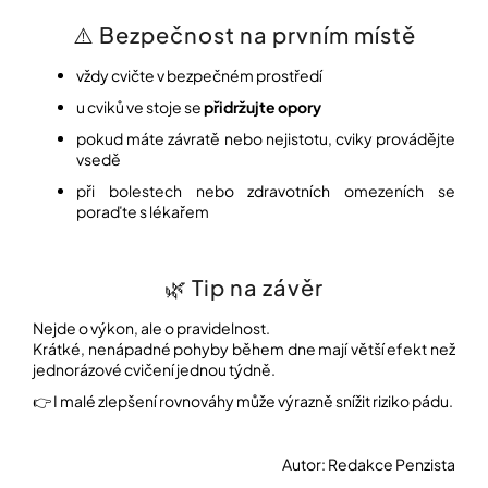
⚠️ Bezpečnost na prvním místě
vždy cvičte v bezpečném prostředí
u cviků ve stoje se
přidržujte opory
pokud máte závratě nebo nejistotu, cviky provádějte
vsedě
při bolestech nebo zdravotních omezeních se
poraďte s lékařem
🌿 Tip na závěr
Nejde o výkon, ale o pravidelnost.
Krátké, nenápadné pohyby během dne mají větší efekt než
jednorázové cvičení jednou týdně.
👉 I malé zlepšení rovnováhy může výrazně snížit riziko pádu.
Autor: Redakce Penzista