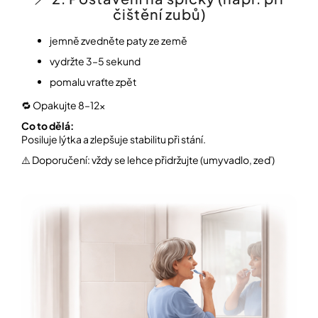
čištění zubů)
jemně zvedněte paty ze země
vydržte 3–5 sekund
pomalu vraťte zpět
🔁 Opakujte 8–12×
Co to dělá:
Posiluje lýtka a zlepšuje stabilitu při stání.
⚠️ Doporučení: vždy se lehce přidržujte (umyvadlo, zeď)