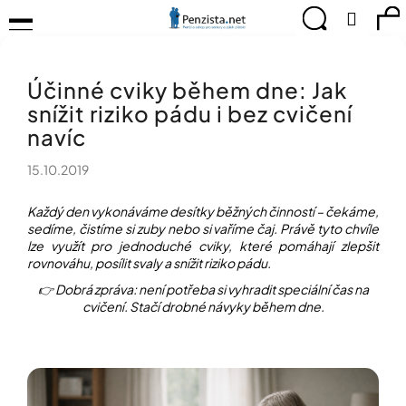
K
Přejít
Menu
Hledat
Ná
Přihlá
na
o
obsah
š
Zpět
Zpět
ko
KOMPENZAČNÍ
í
POMŮCKY
Účinné cviky během dne: Jak
k
C
TIPY
snížit riziko pádu i bez cvičení
o
PRO
p
navíc
PEVNÉ
ZDRAVÍ
o
15.10.2019
t
CVIČÍME
ř
PRO
e
Každý den vykonáváme desítky běžných činností – čekáme,
RADOST
sedíme, čistíme si zuby nebo si vaříme čaj. Právě tyto chvíle
b
lze využít pro jednoduché cviky, které pomáhají zlepšit
u
OBJEVUJTE
rovnováhu, posílit svaly a snížit riziko pádu.
A
j
TVOŘTE
👉 Dobrá zpráva: není potřeba si vyhradit speciální čas na
e
S
cvičení. Stačí drobné návyky během dne.
t
NÁMI
e
CHYTRÝ
n
PRŮVODCE
a
MODERNÍM
j
SVĚTEM