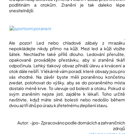
í
podlitinám a otokům. Zranění je tak daleko lépe
t
POZNEJTE
snesitelnější.
&
?
ZAŽIJTE,
CO
SE
PRÁVĚ
DĚJE
Ale pozor! Led nebo chladové zábaly z mrazáku
HLEDAT
nepokládejte nikdy přímo na kůži. Mezi led a kůži vložte
VAŠE
šátek. Nechlaďte také příliš dlouho. Ledování přerušte,
SLOVA,
NAŠE
opakovaně provádějte přestávku, aby si zraněná tkáň
INSPIRACE
odpočinula. Lehký tlakový obvaz přináší úlevu a krvácení a
D
otok dále nešíří. V lékárně vám poradí, které obvazy jsou pro
o
ZÁBAVA,
vás vhodné. Na závěr byste měli poraněnou končetinu
p
KTERÁ
zvedat, polohovat do výšky, aby se do poraněného místa
POSÍLÍ
o
dostalo méně krve. To ulevuje od bolesti a otoku. Pokud si
PAMĚŤ
r
svým zraněním nejste jisti, zajděte k lékaři. Toho určitě
I
u
navštivte, když máte silné bolesti nebo nedošlo během
KONCENTRACI
č
dvou az tří dnů po úrazu k zřetelnému zlepšení stavu.
u
BAZAR
j
A
e
Autor: -jpo- Zpracováno podle domácích a zahraničních
REPASOVANÉ
m
POMŮCKY
zdrojů
e
info@penzista.net