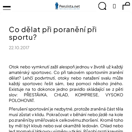
K
Přejít
Menu
Hledat
Ná
Přihlá
na
o
obsah
š
Zpět
Zpět
ko
KOMPENZAČNÍ
í
POMŮCKY
Co dělat při poranění při
k
C
TIPY
sportu?
o
PRO
p
PEVNÉ
22.10.2017
ZDRAVÍ
o
t
CVIČÍME
ř
PRO
Otok nebo vymknutí zažil alespoň jednou v životě už každý
e
RADOST
amatérský sportovec. Co při takovém sportovním zranění
b
dělat? Lehčí podvrtnutí, otoky nebo natažení svalu může
u
OBJEVUJTE
každý sportovec řešit sám, bez pomoci někoho jiného.
A
j
Existuje na to dokonce jedno pravidlo skládající se z pěti
TVOŘTE
e
slov:
PŘESTÁVKA, CHLAD, KOMPRESE, VYSOKO
S
POLOHOVAT
.
t
NÁMI
e
Přerušení sportování je nezbytné, protože zraněná část těla
CHYTRÝ
n
musí zůstat v klidu. Pokračovat v běhání nebo jízdě na kole
PRŮVODCE
po zranění by směřovalo k celkovému zhoršení. Kromě toho
a
MODERNÍM
by měl být kloub nebo sval okamžitě ledován. Chlad nebo
j
SVĚTEM
led zpomalují látkovou výměnu v tkáni. Působí proti krevním