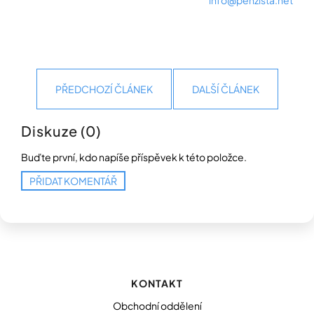
Přihlášení
PŘEDCHOZÍ ČLÁNEK
DALŠÍ ČLÁNEK
Diskuze (0)
Buďte první, kdo napíše příspěvek k této položce.
PŘIDAT KOMENTÁŘ
Z
á
p
KONTAKT
a
t
Obchodní oddělení