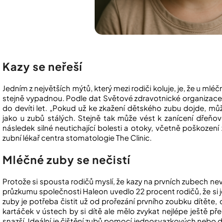
Kazy se neřeší
Jedním z největších mýtů, který mezi rodiči koluje, je, že u ml
stejně vypadnou. Podle dat Světové zdravotnické organizace 
do devíti let. „Pokud už ke zkažení dětského zubu dojde, můž
jako u zubů stálých. Stejně tak může vést k zanícení dřeňo
následek silné neutichající bolesti a otoky, včetně poškození
zubní lékař centra stomatologie The Clinic.
Mléčné zuby se nečistí
Protože si spousta rodičů myslí, že kazy na prvních zubech nevadí
průzkumu společnosti Haleon uvedlo 22 procent rodičů, že si j
zuby je potřeba čistit už od prořezání prvního zoubku dítěte,
kartáček v ústech by si dítě ale mělo zvykat nejlépe ještě p
snazší. Ideální je čištění zubů pomocí jednosvazkových nebo 