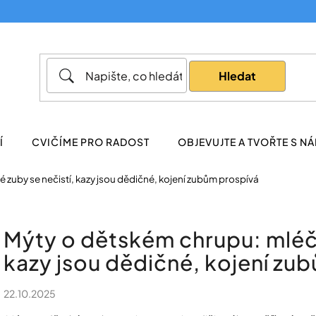
Co potřebujete najít?
Hledat
Doporučujeme
Í
CVIČÍME PRO RADOST
OBJEVUJTE A TVOŘTE S NÁ
 zuby se nečistí, kazy jsou dědičné, kojení zubům prospívá
Mýty o dětském chrupu: mléčn
kazy jsou dědičné, kojení zu
22.10.2025