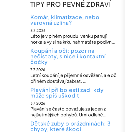
n
TIPY PRO PEVNÉ ZDRAVÍ
n
í
Komár, klimatizace, nebo
varovná uzlina?
p
8.7.2026
a
Léto je v plném proudu, venku panují
n
horka a vy si na krku nahmatáte podivn...
e
Koupání a oči: pozor na
nečistoty, sinice i kontaktní
l
čočky
7.7.2026
Letní koupání je příjemné osvěžení, ale oči
při něm dostávají zabrat. ...
Plavání při bolesti zad: kdy
může spíš uškodit
3.7.2026
Plavání se často považuje za jeden z
nejšetrnějších pohybů. Umí odlehč...
Dětské zuby o prázdninách: 3
chyby, které škodí