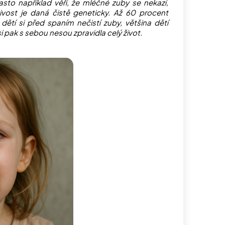
sto například věří, že mléčné zuby se nekazí,
vost je daná čistě geneticky. Až 60 procent
ětí si před spaním nečistí zuby, většina dětí
i pak s sebou nesou zpravidla celý život.