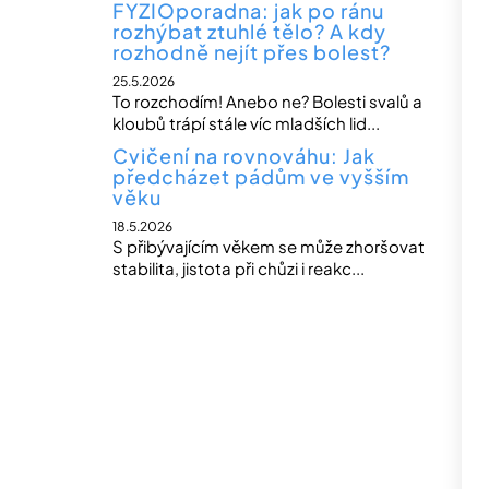
FYZIOporadna: jak po ránu
rozhýbat ztuhlé tělo? A kdy
rozhodně nejít přes bolest?
25.5.2026
To rozchodím! Anebo ne? Bolesti svalů a
kloubů trápí stále víc mladších lid...
Cvičení na rovnováhu: Jak
předcházet pádům ve vyšším
věku
18.5.2026
S přibývajícím věkem se může zhoršovat
stabilita, jistota při chůzi i reakc...