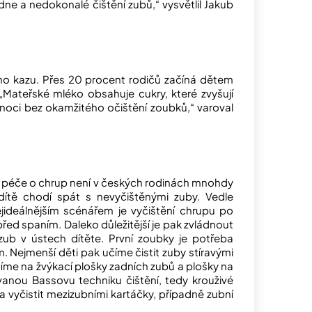
ne a nedokonalé čištění zubů,“ vysvětlil Jakub
ího kazu. Přes 20 procent rodičů začíná dětem
. „Mateřské mléko obsahuje cukry, které zvyšují
 noci bez okamžitého očištění zoubků,“ varoval
k péče o chrup není v českých rodinách mnohdy
dítě chodí spát s nevyčištěnými zuby. Vedle
Nejideálnějším scénářem je vyčištění chrupu po
před spaním. Daleko důležitější je pak zvládnout
zub v ústech dítěte. První zoubky je potřeba
 Nejmenší děti pak učíme čistit zuby stíravými
me na žvýkací plošky zadních zubů a plošky na
vanou Bassovu techniku čištění, tedy krouživé
 vyčistit mezizubními kartáčky, případně zubní