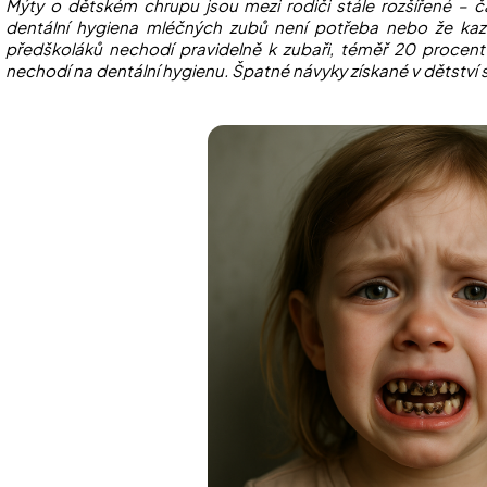
Mýty o dětském chrupu jsou mezi rodiči stále rozšířené – ča
dentální hygiena mléčných zubů není potřeba nebo že kazi
předškoláků nechodí pravidelně k zubaři, téměř 20 procent d
nechodí na dentální hygienu. Špatné návyky získané v dětství s