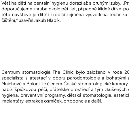
Většina dětí na dentální hygienu dorazí až s druhými zuby. „P
doporučujeme zhruba okolo pěti let, případně klidně dříve, po
této návštěvě je dítěti i rodiči zejména vysvětlena techni
čištění,“ uzavřel Jakub Hladík.
Centrum stomatologie The Clinic bylo založeno v roce 20
specialista s atestací v oboru parodontologie a bohatými z
Mnichově a Boloni. Je členem České stomatologické komory. 
nabízí špičkovou péči, přátelské prostředí a tým zkušených 
hygiena, preventivní programy, dětská stomatologie, estetic
implantáty, extrakce osmiček, ortodoncie a další.