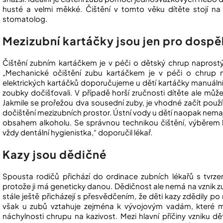
husté a velmi měkké. Čištění v tomto věku dítěte stojí na 
stomatolog.
Mezizubní kartáčky jsou jen pro dospě
Čištění zubním kartáčkem je v péči o dětský chrup naprostý
„Mechanické očištění zubu kartáčkem je v péči o chrup n
elektrických kartáčků doporučujeme u dětí kartáčky manuální. J
zoubky dočišťovali. V případě horší zručnosti dítěte ale můž
Jakmile se prořežou dva sousední zuby, je vhodné začít použí
dočištění mezizubních prostor. Ústní vody u dětí naopak nemají
obsahem alkoholu. Se správnou technikou čištění, výběrem
vždy dentální hygienistka,“ doporučil lékař.
Kazy jsou dědičné
Spousta rodičů přichází do ordinace zubních lékařů s tvrzen
protože ji má geneticky danou. Dědičnost ale nemá na vznik zub
stále ještě přicházejí s přesvědčením, že děti kazy zdědily po
však u zubů vztahuje zejména k vývojovým vadám, které m
náchylnosti chrupu na kazivost. Mezi hlavní příčiny vzniku d