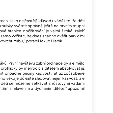
ech. Jako nejčastější důvod uvádějí to, že děti
zoubky vyčistit správně ještě na prvním stupni
vá hranice dočišťování je velmi široká, záleží
y samo vyčistit, lze dnes snadno ověřit barvicími
ovrchu zubu,“ poradil Jakub Hladík.
láků. První návštěvu zubní ordinace by ale mělo
prohlídky by měl rodič s dítětem absolvovat již
t případné příčiny kazivosti, ať už způsobené
ého věku je důležité sledovat nejen kazivost, ale
ch dětí se můžeme setkávat s růstovými vadami
tížím s mluvením a dýcháním dítěte,“ upozornil