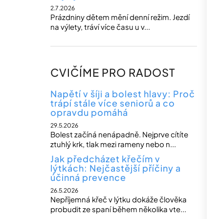
2.7.2026
Prázdniny dětem mění denní režim. Jezdí
na výlety, tráví více času u v...
CVIČÍME PRO RADOST
Napětí v šíji a bolest hlavy: Proč
trápí stále více seniorů a co
opravdu pomáhá
29.5.2026
Bolest začíná nenápadně. Nejprve cítíte
ztuhlý krk, tlak mezi rameny nebo n...
Jak předcházet křečím v
lýtkách: Nejčastější příčiny a
účinná prevence
26.5.2026
Nepříjemná křeč v lýtku dokáže člověka
probudit ze spaní během několika vte...