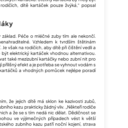
rodičích, dítě kartáček pouze žvýká,“ popsal
láky
 základ. Péče o mléčné zuby tím ale nekončí.
enahraditelné. Vzhledem k tvrdším štětinám
e však na rodičích, aby dítě při čištění vedli a
e být elektrický kartáček vhodnou alternativou.
vat také mezizubní kartáčky nebo zubní nit pro
 přílišný efekt a je potřeba se vyhnout vodám s
 kartáčků a vhodných pomůcek nejlépe poradí
ím, že jejich dítě má sklon ke kazivosti zubů,
ního kazu prakticky žádný vliv. „Někteří rodiče
 nich a že se s tím nedá nic dělat. Dědičnost se
ohou ve výjimečných případech vést k větší
ětského zubního kazu patří noční kojení, strava