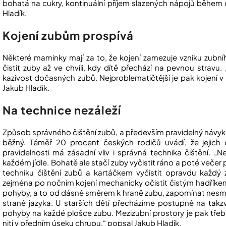
bohatá na cukry, kontinuální příjem slazených nápojů během d
Hladík.
Kojení zubům prospívá
Některé maminky mají za to, že kojení zamezuje vzniku zubn
čistit zuby až ve chvíli, kdy dítě přechází na pevnou stravu
kazivost dočasných zubů. Nejproblematičtější je pak kojení v
Jakub Hladík.
Na technice nezáleží
Způsob správného čištění zubů, a především pravidelný návy
běžný. Téměř 20 procent českých rodičů uvádí, že jejich 
pravidelnosti má zásadní vliv i správná technika čištění. „
každém jídle. Bohatě ale stačí zuby vyčistit ráno a poté večer 
techniku čištění zubů a kartáčkem vyčistit opravdu každý 
zejména po nočním kojení mechanicky očistit čistým hadříkem.
pohyby, a to od dásně směrem k hraně zubu, zapomínat nesmí
straně jazyka. U starších dětí přecházíme postupně na takz
pohyby na každé plošce zubu. Mezizubní prostory je pak třeba
nití v předním úseku chrupu,“ popsal Jakub Hladík.