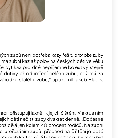
éčných zubů není potřeba kazy řešit, protože zuby
má zubní kaz až polovina českých dětí ve věku
e být kaz pro dítě nepříjemně bolestivý stejně
vé dutiny až odumření celého zubu, což má za
 zárodku stálého zubu,“ upozornil Jakub Hladík,
, přistupují laxně i k jejich čištění. V aktuálním
ejich děti nečistí zuby dvakrát denně. „Dočasné
 což dělá jen kolem 40 procent rodičů. Na zubní
řed prořezáním zubů, přechod na čištění je poté
dětských kartáčků. Štětiny kartáčku by měly být