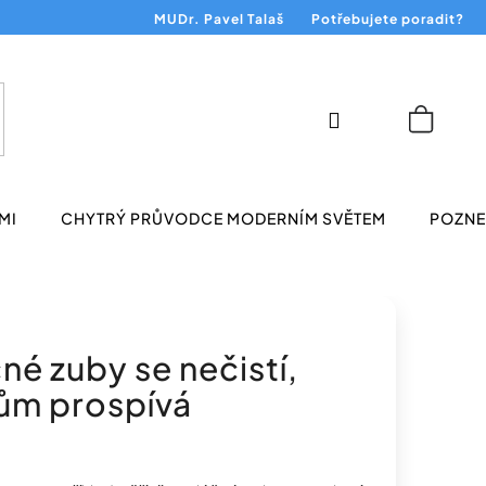
MUDr. Pavel Talaš
Potřebujete poradit?
Přihlášení
Nákup
košík
MI
CHYTRÝ PRŮVODCE MODERNÍM SVĚTEM
POZNEJ
é zuby se nečistí,
bům prospívá