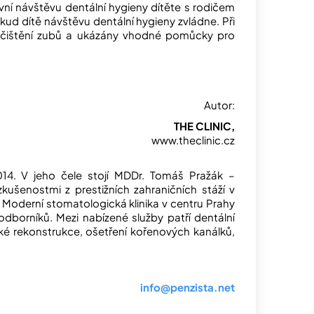
rvní návštěvu dentální hygieny dítěte s rodičem
kud dítě návštěvu dentální hygieny zvládne. Při
ka čištění zubů a ukázány vhodné pomůcky pro
Autor:
THE CLINIC,
www.theclinic.cz
14. V jeho čele stojí MDDr. Tomáš Pražák –
kušenostmi z prestižních zahraničních stáží v
Moderní stomatologická klinika v centru Prahy
odborníků. Mezi nabízené služby patří dentální
ké rekonstrukce, ošetření kořenových kanálků,
info@penzista.net