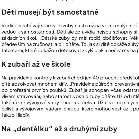
Děti musejí být samostatné
Rodiče nechávají starost o zuby často už na velmi malých dět
vedou k samostatnosti. Děti ale zpravidla nejsou schopny si 
základních škol. „Dětské zuby by měl rodič dočišťovat. Věko
především na zručnosti a píli dítěte. To, jak si dítě dokáže zub
tabletami, které dokážou detekovat zbylý plak a nečistoty na p
K zubaři až ve škole
Na pravidelné kontroly k zubaři chodí jen 40 procent předško
dítě absolvovat mnohem dřív. „Pravidelné půlroční preventivní 
po prořezání prvních zoubků. Zubař je schopen včas odstrani
vlivem stravování, nebo starostlivosti o zuby dítěte. Už od útl
také různé vývojové vady chrupu a čelistí. Už u velmi malý
čelistí a vývojovými vadami chrupu, které mohou vést až k po
Jakub Hladík.
Na „dentálku“ až s druhými zuby