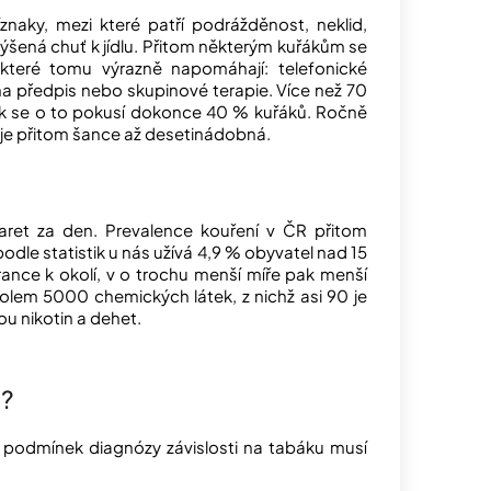
znaky, mezi které patří podrážděnost, neklid,
ýšená chuť k jídlu. Přitom některým kuřákům se
, které tomu výrazně napomáhají: telefonické
 na předpis nebo skupinové terapie. Více než 70
 rok se o to pokusí dokonce 40 % kuřáků. Ročně
je přitom šance až desetinádobná.
garet za den. Prevalence kouření v ČR přitom
podle statistik u nás užívá 4,9 % obyvatel nad 15
rance k okolí, v o trochu menší míře pak menší
olem 5000 chemických látek, z nichž asi 90 je
u nikotin a dehet.
u?
 podmínek diagnózy závislosti na tabáku musí