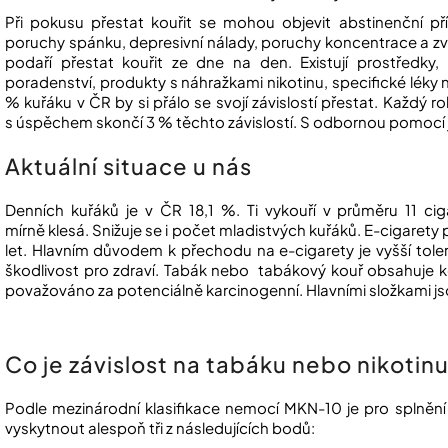
Při pokusu přestat kouřit se mohou objevit abstinenční pří
poruchy spánku, depresivní nálady, poruchy koncentrace a zv
podaří přestat kouřit ze dne na den. Existují prostředky
poradenství, produkty s náhražkami nikotinu, specifické léky
% kuřáku v ČR by si přálo se svojí závislostí přestat. Každý
s úspěchem skončí 3 % těchto závislostí. S odbornou pomocí 
Aktuální situace u nás
Denních kuřáků je v ČR 18,1 %. Ti vykouří v průměru 11 ci
mírně klesá. Snižuje se i počet mladistvých kuřáků. E-cigarety 
let. Hlavním důvodem k přechodu na e-cigarety je vyšší tole
škodlivost pro zdraví. Tabák nebo tabákový kouř obsahuje k
považováno za potenciálně karcinogenní. Hlavními složkami jso
Co je závislost na tabáku nebo nikotin
Podle mezinárodní klasifikace nemocí MKN-10 je pro splnění
vyskytnout alespoň tři z následujících bodů: