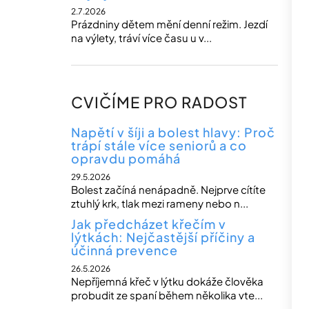
2.7.2026
Prázdniny dětem mění denní režim. Jezdí
na výlety, tráví více času u v...
CVIČÍME PRO RADOST
Napětí v šíji a bolest hlavy: Proč
trápí stále více seniorů a co
opravdu pomáhá
29.5.2026
Bolest začíná nenápadně. Nejprve cítíte
ztuhlý krk, tlak mezi rameny nebo n...
Jak předcházet křečím v
lýtkách: Nejčastější příčiny a
účinná prevence
26.5.2026
Nepříjemná křeč v lýtku dokáže člověka
probudit ze spaní během několika vte...