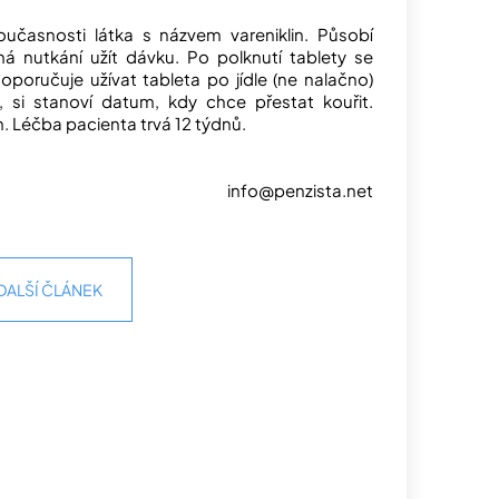
oučasnosti látka s názvem vareniklin. Působí
á nutkání užít dávku. Po polknutí tablety se
poručuje užívat tableta po jídle (ne nalačno)
, si stanoví datum, kdy chce přestat kouřit.
. Léčba pacienta trvá 12 týdnů.
info@penzista.net
DALŠÍ ČLÁNEK