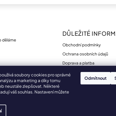
DŮLEŽITÉ INFOR
o děláme
Obchodní podmínky
Ochrana osobních údajů
Doprava a platba
Potřebujete poradit?
používá soubory cookies pro správné
Odmítnout
analýzu a marketing a díky tomu
 neustále zlepšovat. Některé
adují váš souhlas. Nastavení můžete
.
í
yhrazena.
Upravit nastavení cookies