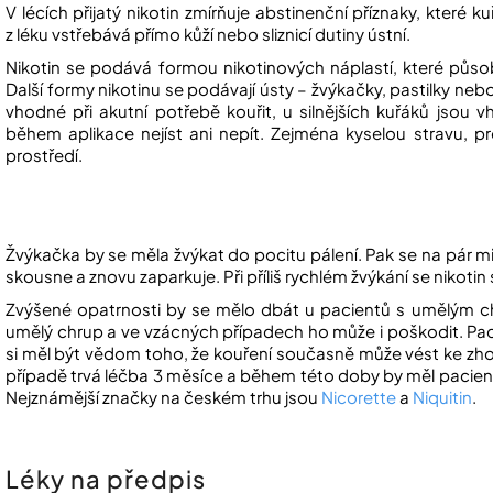
V lécích přijatý nikotin zmírňuje abstinenční příznaky, které ku
z léku vstřebává přímo kůží nebo sliznicí dutiny ústní.
Nikotin se podává formou nikotinových náplastí, které půso
Další formy nikotinu se podávají ústy – žvýkačky, pastilky nebo
vhodné při akutní potřebě kouřit, u silnějších kuřáků jsou
během aplikace nejíst ani nepít. Zejména kyselou stravu, p
prostředí.
Žvýkačka by se měla žvýkat do pocitu pálení. Pak se na pár m
skousne a znovu zaparkuje. Při příliš rychlém žvýkání se nikoti
Zvýšené opatrnosti by se mělo dbát u pacientů s umělým c
umělý chrup a ve vzácných případech ho může i poškodit. Paci
si měl být vědom toho, že kouření současně může vést ke zho
případě trvá léčba 3 měsíce a během této doby by měl pacien
Nejznámější značky na českém trhu jsou
Nicorette
a
Niquitin
.
Léky na předpis