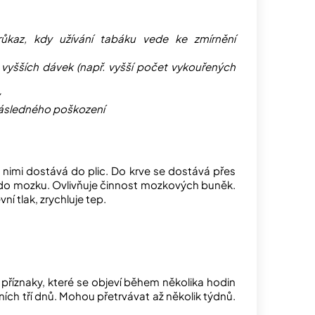
ůkaz, kdy užívání tabáku vede ke zmírnění
e vyšších dávek (např. vyšší počet vykouřených
následného poškození
s nimi dostává do plic. Do krve se dostává přes
 do mozku. Ovlivňuje činnost mozkových buněk.
í tlak, zrychluje tep.
í příznaky, které se objeví během několika hodin
ích tří dnů. Mohou přetrvávat až několik týdnů.