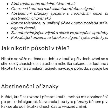
Silná touha nebo nutkání užívat tabák
Omezená kontrola nad vlastní spotřebou cigaret
Abstinenční příznaky spojené s neužíváním nebo pr
abstinenčních příznaků
Rozvoj tolerance, tj. snížený účinek nebo potřeba stál
cigaret denně)
Zanedbávání jiných zájmů a aktivit ve prospěch spotřeby
Pokračující konzumace tabáku a cigaret i přes známky 
Jak nikotin působí v těle?
Nikotin se váže na částice dehtu v kouři a při vdechování se 
sliznice dýchacích cest a během několika sekund se dostane
Nikotin tak má stimulační účinek, navozuje pohodu, zvyšuje krevn
Abstinenční příznaky
Kuřáci, kteří se rozhodli přestat kouřit, mohou mít abstinenčn
po poslední cigaretě. Na vrcholu jsou tyto příznaky během prvn
Pak se ale po několika dnech často výrazně zmírní.