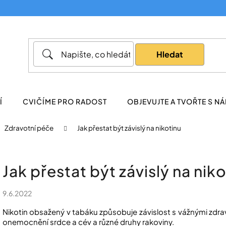
Co potřebujete najít?
Hledat
Doporučujeme
Í
CVIČÍME PRO RADOST
OBJEVUJTE A TVOŘTE S NÁ
Zdravotní péče
Jak přestat být závislý na nikotinu
Jak přestat být závislý na nik
9.6.2022
Nikotin obsažený v tabáku způsobuje závislost s vážnými zdrav
onemocnění srdce a cév a různé druhy rakoviny.