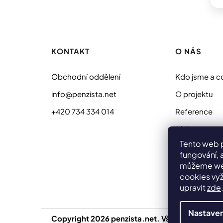
Z
á
p
KONTAKT
O NÁS
a
t
Obchodní oddělení
Kdo jsme a c
í
info@penzista.net
O projektu
+420 734 334 014
Reference
Sídlo
Tento web 
fungování, 
můžeme web
cookies vyž
upravit
zde
Nastaven
Copyright 2026
penzista.net
. Všechna práva v