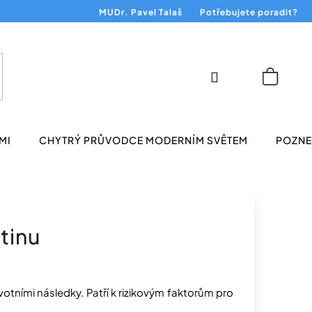
MUDr. Pavel Talaš
Potřebujete poradit?
Přihlášení
Nákup
košík
MI
CHYTRÝ PRŮVODCE MODERNÍM SVĚTEM
POZNEJ
otinu
otními následky. Patří k rizikovým faktorům pro