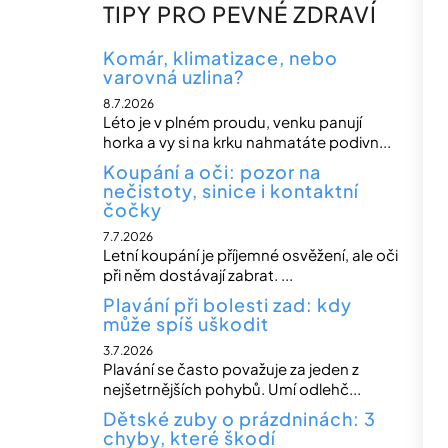
n
TIPY PRO PEVNÉ ZDRAVÍ
n
í
Komár, klimatizace, nebo
varovná uzlina?
p
8.7.2026
a
Léto je v plném proudu, venku panují
n
horka a vy si na krku nahmatáte podivn...
e
Koupání a oči: pozor na
nečistoty, sinice i kontaktní
l
čočky
7.7.2026
Letní koupání je příjemné osvěžení, ale oči
při něm dostávají zabrat. ...
Plavání při bolesti zad: kdy
může spíš uškodit
3.7.2026
Plavání se často považuje za jeden z
nejšetrnějších pohybů. Umí odlehč...
Dětské zuby o prázdninách: 3
chyby, které škodí