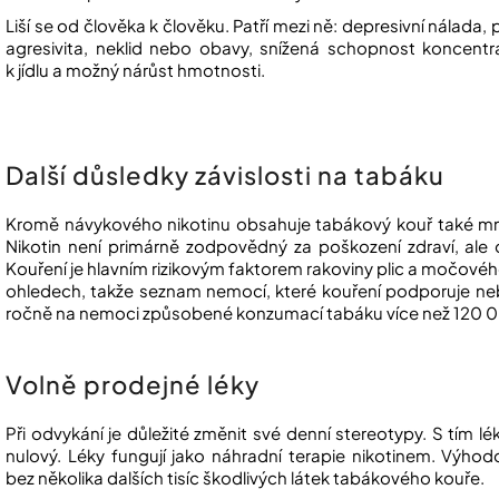
Liší se od člověka k člověku. Patří mezi ně: depresivní nálad
agresivita, neklid nebo obavy, snížená schopnost koncent
k jídlu a možný nárůst hmotnosti.
Další důsledky závislosti na tabáku
Kromě návykového nikotinu obsahuje tabákový kouř také mno
Nikotin není primárně zodpovědný za poškození zdraví, ale 
Kouření je hlavním rizikovým faktorem rakoviny plic a močového
ohledech, takže seznam nemocí, které kouření podporuje ne
ročně na nemoci způsobené konzumací tabáku více než 120 00
Volně prodejné léky
Při odvykání je důležité změnit své denní stereotypy. S tím 
nulový. Léky fungují jako náhradní terapie nikotinem. Výhod
bez několika dalších tisíc škodlivých látek tabákového kouře.