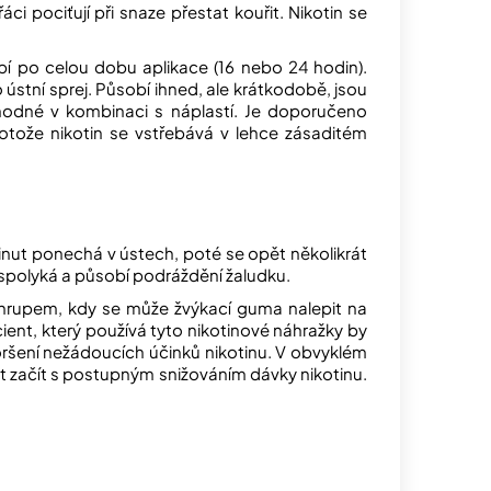
řáci pociťují při snaze přestat kouřit. Nikotin se
bí po celou dobu aplikace (16 nebo 24 hodin).
 ústní sprej. Působí ihned, ale krátkodobě, jsou
 vhodné v kombinaci s náplastí. Je doporučeno
rotože nikotin se vstřebává v lehce zásaditém
inut ponechá v ústech, poté se opět několikrát
n spolyká a působí podráždění žaludku.
hrupem, kdy se může žvýkací guma nalepit na
ent, který používá tyto nikotinové náhražky by
ršení nežádoucích účinků nikotinu. V obvyklém
t začít s postupným snižováním dávky nikotinu.