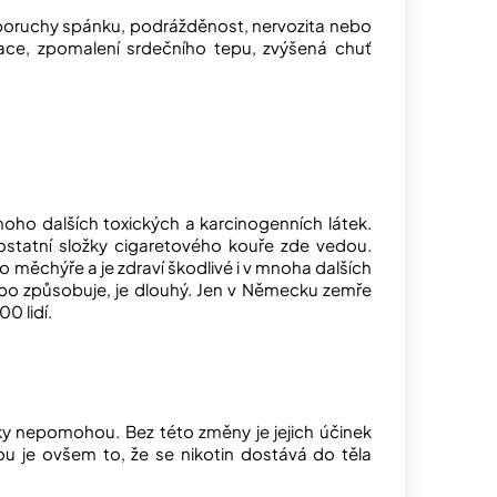
a, poruchy spánku, podrážděnost, nervozita nebo
race, zpomalení srdečního tepu, zvýšená chuť
ho dalších toxických a karcinogenních látek.
ostatní složky cigaretového kouře zde vedou.
 měchýře a je zdraví škodlivé i v mnoha dalších
bo způsobuje, je dlouhý. Jen v Německu zemře
0 lidí.
léky nepomohou. Bez této změny je jejich účinek
ou je ovšem to, že se nikotin dostává do těla