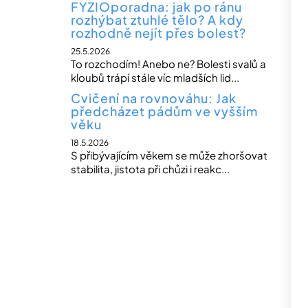
FYZIOporadna: jak po ránu
rozhýbat ztuhlé tělo? A kdy
rozhodně nejít přes bolest?
25.5.2026
To rozchodím! Anebo ne? Bolesti svalů a
kloubů trápí stále víc mladších lid...
Cvičení na rovnováhu: Jak
předcházet pádům ve vyšším
věku
18.5.2026
S přibývajícím věkem se může zhoršovat
stabilita, jistota při chůzi i reakc...