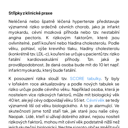
Střípky z klinické praxe
Neléčená nebo špatně léčená hypertenze představuje
významné riziko srdečně cévních chorob, jako je infarkt
myokardu, cévní mozková příhoda nebo tzv. nestabilní
angina pectoris. K rizikovým faktorům, které jsou
ovlivnitelné, patří kouření nebo hladina cholesterolu. Podle
věku, pohlaví, výše krevního tlaku, hladiny cholesterolu
(konkrétně tzv. LDL-c), kouření se určuje u pacientů tzv. riziko
fatální kardiovaskulární příhody. Tzn. jaká je
provděpodobnost, že daná osoba bude mít do 10 let např.
infarkt myokardu, který bude fatální.
K posouzení rizika slouží tzv.
SCORE tabulky
. Ty byly
v loňském roce aktualizovány a podle nových tabulek se
riziko určuje podle cévního věku. Například osoba, která je
nositelem více rizikových faktorů, může mít biologický věk
40 let, ale její cévy odpovídají věku 55 let.
Cévní věk
se tedy
významně liší od věku biologického. A to je alarmující. Ve
skutečnosti jsme totiž staří tak, jak staré jsou naše cévy.
Naopak. Lidé, kteří si užívají dobrého zdraví, nejsou nositeli
rizikových faktorů, mohou mít cévní věk podstatně nižší než
jejich skutečný biologický. Nechte si proto občas změřit svůj