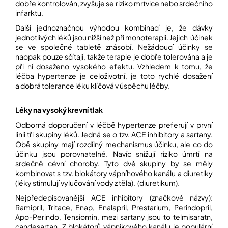
dobře kontrolován, zvyšuje se riziko mrtvice nebo srdečního
infarktu.
Další jednoznačnou výhodou kombinací je, že dávky
jednotlivých léků jsou nižší než při monoterapii. Jejich účinek
se ve společné tabletě znásobí. Nežádoucí účinky se
naopak pouze sčítají, takže terapie je dobře tolerována a je
při ní dosaženo vysokého efektu. Vzhledem k tomu, že
léčba hypertenze je celoživotní, je toto rychlé dosažení
a dobrá tolerance léku klíčová v úspěchu léčby.
Léky na vysoký krevní tlak
Odborná doporučení v léčbě hypertenze preferují v první
linii tři skupiny léků. Jedná se o tzv. ACE inhibitory a sartany.
Obě skupiny mají rozdílný mechanismus účinku, ale co do
účinku jsou porovnatelné. Navíc snižují riziko úmrtí na
srdečně cévní choroby. Tyto dvě skupiny by se měly
kombinovat s tzv. blokátory vápníhového kanálu a diuretiky
(léky stimulují vylučování vody z těla). (diuretikum).
Nejpředepisovanější ACE inhibitory (značkové názvy):
Ramipril, Tritace, Enap, Enalapril, Prestarium, Perindopril,
Apo-Perindo, Tensiomin, mezi sartany jsou to telmisaratn,
candesartan. Z blokátorů vápníkového kanálu je populární