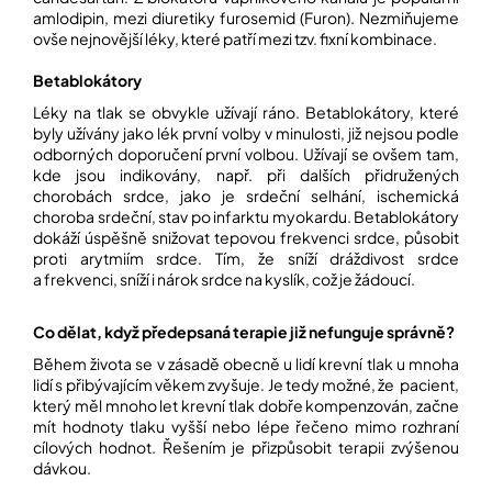
amlodipin, mezi diuretiky furosemid (Furon). Nezmiňujeme
ovše nejnovější léky, které patří mezi tzv. fixní kombinace.
Betablokátory
Léky na tlak se obvykle užívají ráno. Betablokátory, které
byly užívány jako lék první volby v minulosti, již nejsou podle
odborných doporučení první volbou. Užívají se ovšem tam,
kde jsou indikovány, např. při dalších přidružených
chorobách srdce, jako je srdeční selhání, ischemická
choroba srdeční, stav po infarktu myokardu. Betablokátory
dokáží úspěšně snižovat tepovou frekvenci srdce, působit
proti arytmiím srdce. Tím, že sníží dráždivost srdce
a frekvenci, sníží i nárok srdce na kyslík, což je žádoucí.
Co dělat, když předepsaná terapie již nefunguje správně?
Během života se v zásadě obecně u lidí krevní tlak u mnoha
lidí s přibývajícím věkem zvyšuje. Je tedy možné, že pacient,
který měl mnoho let krevní tlak dobře kompenzován, začne
mít hodnoty tlaku vyšší nebo lépe řečeno mimo rozhraní
cílových hodnot. Řešením je přizpůsobit terapii zvýšenou
dávkou.