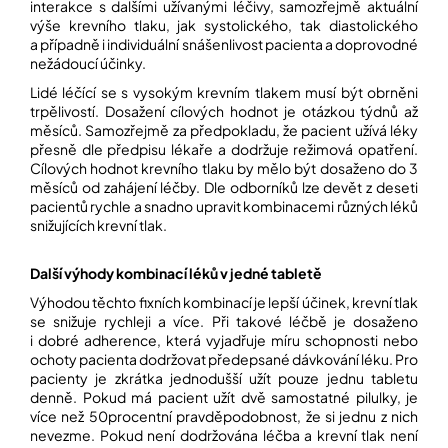
interakce s dalšími užívanými léčivy, samozřejmě aktuální
výše krevního tlaku, jak systolického, tak diastolického
a případně i individuální snášenlivost pacienta a doprovodné
Přihlášení
nežádoucí účinky.
Lidé léčící se s vysokým krevním tlakem musí být obrněni
trpělivostí. Dosažení cílových hodnot je otázkou týdnů až
měsíců. Samozřejmě za předpokladu, že pacient užívá léky
přesně dle předpisu lékaře a dodržuje režimová opatření.
Cílových hodnot krevního tlaku by mělo být dosaženo do 3
měsíců od zahájení léčby. Dle odborníků lze devět z deseti
pacientů rychle a snadno upravit kombinacemi různých léků
snižujících krevní tlak.
Další výhody kombinací léků v jedné tabletě
Výhodou těchto fixních kombinací je lepší účinek, krevní tlak
se snižuje rychleji a více. Při takové léčbě je dosaženo
i dobré adherence, která vyjadřuje míru schopnosti nebo
ochoty pacienta dodržovat předepsané dávkování léku. Pro
pacienty je zkrátka jednodušší užít pouze jednu tabletu
denně. Pokud má pacient užít dvě samostatné pilulky, je
více než 50procentní pravděpodobnost, že si jednu z nich
nevezme. Pokud není dodržována léčba a krevní tlak není