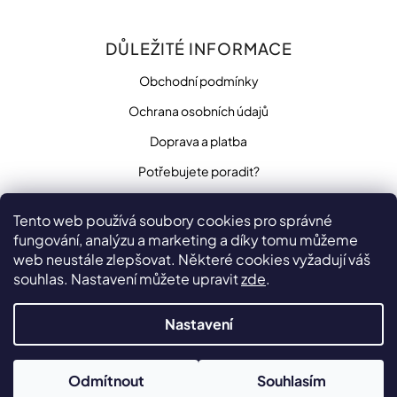
DŮLEŽITÉ INFORMACE
Obchodní podmínky
Ochrana osobních údajů
Doprava a platba
Potřebujete poradit?
Tento web používá soubory cookies pro správné
fungování, analýzu a marketing a díky tomu můžeme
SLEDUJTE NÁS
web neustále zlepšovat. Některé cookies vyžadují váš
souhlas. Nastavení můžete upravit
zde
.
Nastavení
Vytvořilo
na platformě
Shoptet
Odmítnout
Souhlasím
Copyright 2026
penzista.net
. Všechna práva vyhrazena.