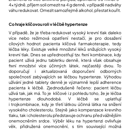
í
4x týdně, příjem soli omezit na 4 g denně, v případě nadváhy
t
POZNEJTE
váhu redukovat. Omezit samozřejmě alkohol, přestat kouřit.
&
?
ZAŽIJTE,
CO
Co hraje klíčovou roli v léčbě hypertenze
SE
PRÁVĚ
V případě, že je třeba redukovat vysoký krevní tlak daleko
DĚJE
více nebo režimová opatření nestačí, je pro dosažení
HLEDAT
cílových hodnot pacienta klíčová farmakoterapie, tedy
VAŠE
léčba léky. Existuje velké množství léků snižujících vysoký
SLOVA,
krevní tlak. Dnes se upřednostňují tzv. fixní kombinace, kdy
NAŠE
pacient užívá jednu tabletku denně, která však obsahuje
INSPIRACE
fixní množství více účinných látek, nejčastěji dvou. To
D
doporučují i aktualizovaná doporučení odborných
o
ZÁBAVA,
společností zabývajících se léčbou hypertenze. Výhodou
p
KTERÁ
užívání jedné tablety denně je významně lepší adherence
POSÍLÍ
o
pacienta k léčbě. Zjednodušeně řečeno: pacient léčbu
PAMĚŤ
r
I
užívá tak, jak má. To je klíčové i z pohledu toho, že je léčba
u
KONCENTRACI
hypertenze dlouhodobá. V léčbě se uplatňují
č
i trojkombinace, kdy je třetí látkou účinná látka na snížení
u
vysokého cholesterolu. Stejně jako kompenzace krevního
BAZAR
j
A
tlaku, tak i cholesterolu představuje ochranu před vážnějším
e
REPASOVANÉ
onemocněním srdce. Výběr léku na hypertenzi ovlivňuje
m
POMŮCKY
věk, přidružená onemocnění, s tím související možná
e