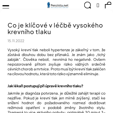
K
Přejít
Menu
Hledat
Ná
Přihlá
na
o
obsah
š
Zpět
Zpět
ko
KOMPENZAČNÍ
í
POMŮCKY
Co je klíčové v léčbě vysokého
k
C
TIPY
krevního tlaku
o
PRO
p
PEVNÉ
15.11.2022
ZDRAVÍ
o
t
Vysoký krevní tlak neboli hypertenze je zákeřný v tom, že
CVIČÍME
ř
zůstává dlouhou dobu bez příznaků. Je znám jako „tichý
PRO
e
zabiják“. Člověka nebolí, nevnímá ho negativně. Ovšem
RADOST
nepozorovaně přitom zvyšuje riziko vážných srdečně
b
cévních chorob a mrtvice. Proto musí být krevní tlak zaléčen
u
OBJEVUJTE
na cílovou hodnotu, která toto riziko významně eliminuje.
A
j
TVOŘTE
e
S
Jak lékaři postupují při úpravě krevního tlaku?
t
NÁMI
e
Jakmile je diagnóza potvrzena, je důležité zahájit terapii co
CHYTRÝ
n
nejdříve. Pokud je krevní tlak jen mírně zvýšený, stačí ke
PRŮVODCE
snížení hodnot do požadovaného rozmezí dodržovat
a
MODERNÍM
režimová opatření v podobě změny životního stylu.
j
SVĚTEM
Znamená to více aktivního pohybu, optimálně 30 minut 3-