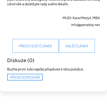
cévní věk a dodržujte rady svého lékaře.
MUDr. Karel Metyš, MBA
info@penzista.net
PŘEDCHOZÍ ČLÁNEK
DALŠÍ ČLÁNEK
Diskuze (0)
Buďte první, kdo napíše příspěvek k této položce.
PŘIDAT KOMENTÁŘ
Z
á