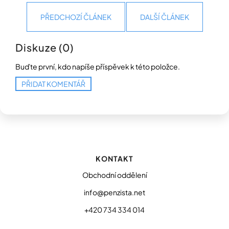
PŘEDCHOZÍ ČLÁNEK
DALŠÍ ČLÁNEK
Diskuze (0)
Buďte první, kdo napíše příspěvek k této položce.
PŘIDAT KOMENTÁŘ
Z
á
p
KONTAKT
a
t
Obchodní oddělení
í
info@penzista.net
+420 734 334 014