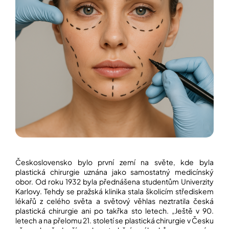
í
t
POZNEJTE
&
?
ZAŽIJTE,
CO
SE
PRÁVĚ
DĚJE
HLEDAT
VAŠE
SLOVA,
NAŠE
INSPIRACE
D
o
ZÁBAVA,
p
KTERÁ
POSÍLÍ
o
PAMĚŤ
r
Československo bylo první zemí na světe, kde byla
I
u
plastická chirurgie uznána jako samostatný medicínský
KONCENTRACI
č
obor. Od roku 1932 byla přednášena studentům Univerzity
u
Karlovy. Tehdy se pražská klinika stala školicím střediskem
BAZAR
j
lékařů z celého světa a světový věhlas neztratila česká
A
e
REPASOVANÉ
plastická chirurgie ani po takřka sto letech. „Ještě v 90.
m
POMŮCKY
letech a na přelomu 21. století se plastická chirurgie v Česku
e