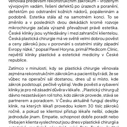
věnovala především rekonstrukčním zákrokům – vrozeným
vývojovým vadám, řešení defektů po úrazech a poranění,
defektům po odstranění kožních nádorů, popáleninám a
Přihlášení
podobně. Estetika stála až na samotném konci. To se
změnilo a v posledních dvou dekádách kromě rozvoje
mikrochirurgie začala výrazně převažovat právě estetika.
České kliniky jsou vyhledávány i mezi zahraniční klientelou.
Česká plastická chirurgie má ve světě velmi dobrou pověst
a ceny zákroků jsou v porovnání s ostatními státy západní
Evropy nízké,“ popsal Pavel Horyna, primář Medicom Clinic,
největší kliniky plastické a estetické medicíny v České
republice.
Zatímco v minulosti, kdy se plastická chirurgie věnovala
zejména rekonstrukčním zákrokům a pacienti byli rádi, že se
vůbec na operační sál dostanou, dnes už si místo, kde
zákrok podstoupí, pečlivě vybírají. Vedle pověsti a vybavení
kliniky je pro ně zásadní důvěra v lékaře. „Plastický chirurg už
dávno nezastává jen roli toho, kdo zákrok provede, stává se
partnerem a poradcem. V Česku aktuálně fungují desítky
klinik, na kterých lékaři provedou kolem 30 tisíc zákroků
ročně, a pokud se klientovi přístup lékaře nelíbí, odejde
jednoduše jinam. Empatie, schopnost dobře poradit nebo
třeba jen klienta vyslechnout jsou dnes v plastické chirurgii a