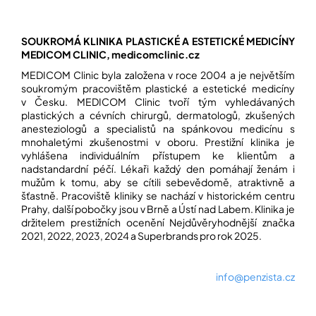
SOUKROMÁ KLINIKA PLASTICKÉ A ESTETICKÉ MEDICÍNY
MEDICOM CLINIC, medicomclinic.cz
MEDICOM Clinic byla založena v roce 2004 a je největším
soukromým pracovištěm plastické a estetické medicíny
v Česku. MEDICOM Clinic tvoří tým vyhledávaných
plastických a cévních chirurgů, dermatologů, zkušených
anesteziologů a specialistů na spánkovou medicínu s
mnohaletými zkušenostmi v oboru. Prestižní klinika je
vyhlášena individuálním přístupem ke klientům a
nadstandardní péčí. Lékaři každý den pomáhají ženám i
mužům k tomu, aby se cítili sebevědomě, atraktivně a
šťastně. Pracoviště kliniky se nachází v historickém centru
Prahy, další pobočky jsou v Brně a Ústí nad Labem. Klinika je
držitelem prestižních ocenění Nejdůvěryhodnější značka
2021, 2022, 2023, 2024 a Superbrands pro rok 2025.
info@penzista.cz