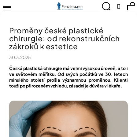
K
Přejít
Menu
Hledat
Ná
Přihlá
na
o
obsah
š
Zpět
Zpět
ko
KOMPENZAČNÍ
í
POMŮCKY
Proměny české plastické
k
C
TIPY
chirurgie: od rekonstrukčních
o
PRO
p
zákroků k estetice
PEVNÉ
ZDRAVÍ
o
30.3.2025
t
CVIČÍME
ř
PRO
Česká plastická chirurgie má velmi vysokou úroveň, a to i
e
RADOST
ve světovém měřítku. Od svých počátků ve 30. letech
b
minulého století prošla významnou proměnou. Klienti
u
touží po přirozeném vzhledu, zásadní je důvěra v lékaře.
OBJEVUJTE
A
j
TVOŘTE
e
S
t
NÁMI
e
CHYTRÝ
n
PRŮVODCE
a
MODERNÍM
j
SVĚTEM