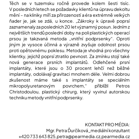
Těch se v tuzemsku ročně provede kolem šesti tisíc.
V posledních letech se požadavky klientů na úpravu dekoltu
mění – na kliniky míří za přirozeností a éra extrémně velkých
ňader je, jak se zdá, u konce. „Zákroky k úpravě poprsí
zaznamenaly za posledních 20 let významný posun. Jedním z
největších trendů poslední doby na poli plastických operací
prsou je takzvaná metoda „vnitřní podprsenky“. Oproti
jiným je vysoce účinná a výrazně zvyšuje odolnost prsou
proti opětovnému poklesu. Metoda je vhodná pro všechny
klientky, jejichž poprsí ztratilo pevnost. Za zmínku stojí také
nová generace prsních implantátů. Odlehčené prsní
implantáty, které jsou o 30 procent lehčí než běžné
implantáty, odolávají gravitaci mnohem déle. Velmi dobrou
zkušenost máme také s implantáty se speciálním
mikropolyuretanovým povrchem,“ přiblížil Petros
Christodoulou, plastický chirurg, který vyvinul autorskou
techniku metody vnitřní podprsenky.
KONTAKT PRO MÉDIA:
Mgr. Petra Ďurčíková_mediální konzultant
+420 733 643 825,petra@pearmedia.cz,pearmedia.cz