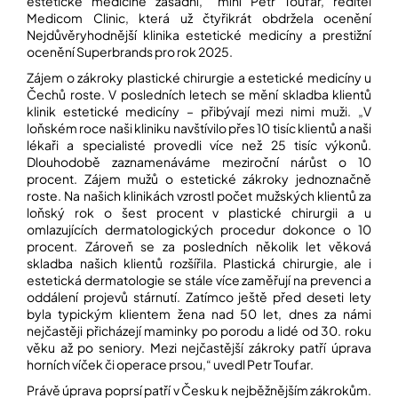
estetické medicíně zásadní,“ míní Petr Toufar, ředitel
Medicom Clinic, která už čtyřikrát obdržela ocenění
Nejdůvěryhodnější klinika estetické medicíny a prestižní
ocenění Superbrands pro rok 2025.
Zájem o zákroky plastické chirurgie a estetické medicíny u
Čechů roste. V posledních letech se mění skladba klientů
klinik estetické medicíny – přibývají mezi nimi muži. „V
loňském roce naši kliniku navštívilo přes 10 tisíc klientů a naši
lékaři a specialisté provedli více než 25 tisíc výkonů.
Dlouhodobě zaznamenáváme meziroční nárůst o 10
procent. Zájem mužů o estetické zákroky jednoznačně
roste. Na našich klinikách vzrostl počet mužských klientů za
loňský rok o šest procent v plastické chirurgii a u
omlazujících dermatologických procedur dokonce o 10
procent. Zároveň se za posledních několik let věková
skladba našich klientů rozšířila. Plastická chirurgie, ale i
estetická dermatologie se stále více zaměřují na prevenci a
oddálení projevů stárnutí. Zatímco ještě před deseti lety
byla typickým klientem žena nad 50 let, dnes za námi
nejčastěji přicházejí maminky po porodu a lidé od 30. roku
věku až po seniory. Mezi nejčastější zákroky patří úprava
horních víček či operace prsou,“ uvedl Petr Toufar.
Právě úprava poprsí patří v Česku k nejběžnějším zákrokům.