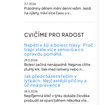
2.7.2026
Prázdniny dětem mění denní režim. Jezdí
na výlety, tráví více času u v...
CVIČÍME PRO RADOST
Napětí v šíji a bolest hlavy: Proč
trápí stále více seniorů a co
opravdu pomáhá
29.5.2026
Bolest začíná nenápadně. Nejprve cítíte
ztuhlý krk, tlak mezi rameny nebo n...
Jak předcházet křečím v
lýtkách: Nejčastější příčiny a
účinná prevence
26.5.2026
Nepříjemná křeč v lýtku dokáže člověka
probudit ze spaní během několika vte...