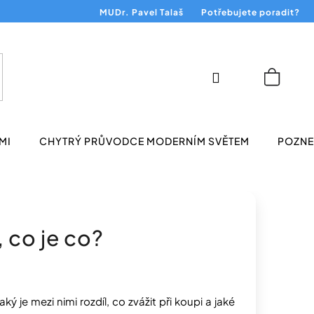
MUDr. Pavel Talaš
Potřebujete poradit?
Přihlášení
Nákup
košík
MI
CHYTRÝ PRŮVODCE MODERNÍM SVĚTEM
POZNEJ
 co je co?
aký je mezi nimi rozdíl, co zvážit při koupi a jaké