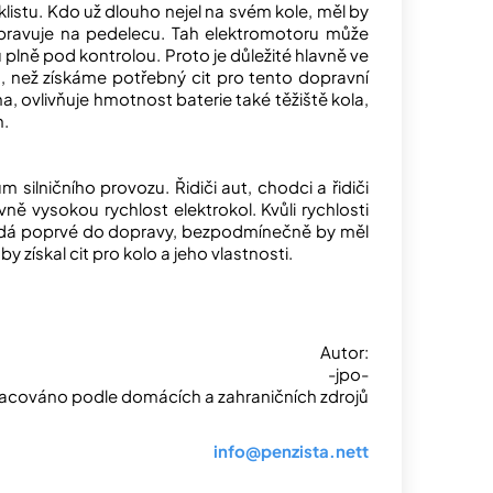
klistu. Kdo už dlouho nejel na svém kole, měl by
epravuje na pedelecu. Tah elektromotoru může
plně pod kontrolou. Proto je důležité hlavně ve
st, než získáme potřebný cit pro tento dopravní
a, ovlivňuje hmotnost baterie také těžiště kola,
h.
silničního provozu. Řidiči aut, chodci a řidiči
ně vysokou rychlost elektrokol. Kvůli rychlosti
 vydá poprvé do dopravy, bezpodmínečně by měl
y získal cit pro kolo a jeho vlastnosti.
Autor:
-jpo-
acováno podle domácích a zahraničních zdrojů
info@penzista.nett