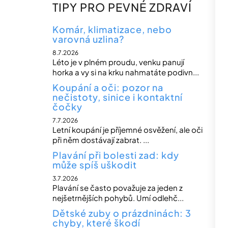
n
TIPY PRO PEVNÉ ZDRAVÍ
n
í
Komár, klimatizace, nebo
varovná uzlina?
p
8.7.2026
a
Léto je v plném proudu, venku panují
n
horka a vy si na krku nahmatáte podivn...
e
Koupání a oči: pozor na
nečistoty, sinice i kontaktní
l
čočky
7.7.2026
Letní koupání je příjemné osvěžení, ale oči
při něm dostávají zabrat. ...
Plavání při bolesti zad: kdy
může spíš uškodit
3.7.2026
Plavání se často považuje za jeden z
nejšetrnějších pohybů. Umí odlehč...
Dětské zuby o prázdninách: 3
chyby, které škodí