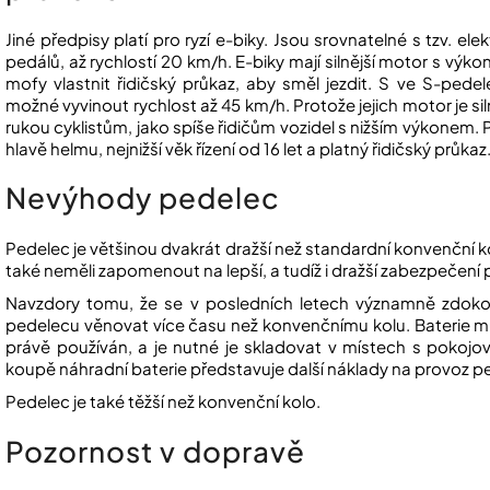
Jiné předpisy platí pro ryzí e-biky. Jsou srovnatelné s tzv. e
pedálů, až rychlostí 20 km/h. E-biky mají silnější motor s v
mofy vlastnit řidičský průkaz, aby směl jezdit. S ve S-pede
možné vyvinout rychlost až 45 km/h. Protože jejich motor je si
rukou cyklistům, jako spíše řidičům vozidel s nižším výkonem. 
hlavě helmu, nejnižší věk řízení od 16 let a platný řidičský průkaz
Nevýhody pedelec
Pedelec je většinou dvakrát dražší než standardní konvenční 
také neměli zapomenout na lepší, a tudíž i dražší zabezpečení p
Navzdory tomu, že se v posledních letech významně zdokona
pedelecu věnovat více času než konvenčnímu kolu. Baterie mus
právě používán, a je nutné je skladovat v místech s pokojov
koupě náhradní baterie představuje další náklady na provoz p
Pedelec je také těžší než konvenční kolo.
Pozornost v dopravě