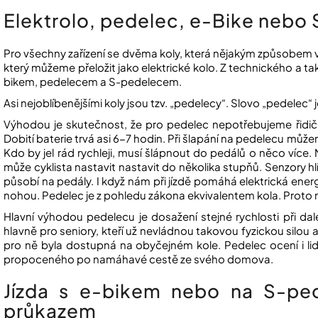
Elektrolo, pedelec, e-Bike nebo
Pro všechny zařízení se dvěma koly, která nějakým způsobem využ
který můžeme přeložit jako elektrické kolo. Z technického a ta
bikem, pedelecem a S-pedelecem.
Asi nejoblíbenějšími koly jsou tzv. „pedelecy“. Slovo „pedelec“ 
Výhodou je skutečnost, že pro pedelec nepotřebujeme řidičs
Dobití baterie trvá asi 6-7 hodin. Při šlapání na pedelecu můž
Kdo by jel rád rychleji, musí šlápnout do pedálů o něco více
může cyklista nastavit nastavit do několika stupňů. Senzory hlí
působí na pedály. I když nám při jízdě pomáhá elektrická energi
nohou. Pedelec je z pohledu zákona ekvivalentem kola. Proto m
Hlavní výhodou pedelecu je dosažení stejné rychlosti při dal
hlavně pro seniory, kteří už nevládnou takovou fyzickou silou a
pro ně byla dostupná na obyčejném kole. Pedelec ocení i lid
propoceného po namáhavé cestě ze svého domova.
Jízda s e-bikem nebo na S-ped
průkazem