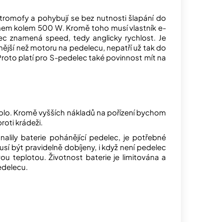
lektromofy a pohybují se bez nutnosti šlapání do
ýkonem kolem 500 W. Kromě toho musí vlastník e-
lec znamená speed, tedy anglicky rychlost. Je
lnější než motoru na pedelecu, nepatří už tak do
Proto platí pro S-pedelec také povinnost mít na
.
kolo. Kromě vyšších nákladů na pořízení bychom
roti krádeži.
lily baterie pohánějící pedelec, je potřebné
í být pravidelně dobíjeny, i když není pedelec
ou teplotou. Životnost baterie je limitována a
edelecu.