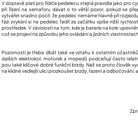
V dopravě platí pro řidiče pedelecu stejná pravidla jako pro cy
při řízení na semaforu dávat o to větší pozor, pokud se př
vytvářet snadno pocit, že pedelec nemáme hlavně při rozjezdu 
fázi zvykání si na pedelec řadit ze začátku spíše nižší rychlo
prostředek. V závislosti na tom, kde je baterie na kole upevněn
což se projeví na způsobu jeho ovládání a jízdních vlastnostec
Pozornosti je třeba dbát také ve vztahu k ostatním účastníkům 
dalších elektrokol, motorek a mopedů podceňují často relativ
jsou také klíčové dobré funkční brzdy. Než se proto člověk
na klidné vedlejší ulici prozkoušet brzdy, řazení a odbočování, ab
Zpr