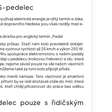
 S-pedelec
ívají elektrické energie je vžitý termín e-bike,
ké dopravního hlediska jsou však rozdíly mezi e-
je zkratka pro anglický termín „Pedal
ký průkaz. Stačí nám kolo pravidelně dobíjet.
eme vyvinout rychlost až 25 km/h a výkon 250 W.
. Míru spolupráce elektromotoru s našimi pedály
dají u pedelecu krokovou frekvenci a sílu, která
e, nejsme závislí pouze na síle našich vlastních
ůžeme také za toto kolo připojit přívěs.
eko menší námaze. Tato vlastnost je atraktivní
 přitom by se rádi dostávali stále do míst, která
é, kteří chtějí přicestovat do práce bez oděvu
elec pouze s řidičským