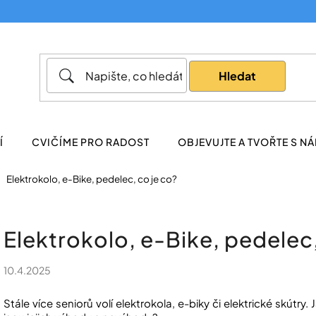
Co potřebujete najít?
Hledat
Doporučujeme
Í
CVIČÍME PRO RADOST
OBJEVUJTE A TVOŘTE S NÁ
Elektrokolo, e-Bike, pedelec, co je co?
Elektrokolo, e-Bike, pedelec,
10.4.2025
Stále více seniorů volí elektrokola, e-biky či elektrické skútry. J