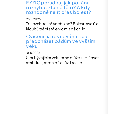
FYZIOporadna: jak po ránu
rozhýbat ztuhlé tělo? A kdy
rozhodně nejít přes bolest?
25.5.2026
To rozchodím! Anebo ne? Bolesti svalů a
kloubů trápí stále víc mladších lid...
Cvičení na rovnováhu: Jak
předcházet pádům ve vyšším
věku
18.5.2026
S přibývajícím věkem se může zhoršovat
stabilita, jistota při chůzi i reakc...