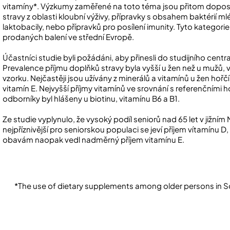
vitamíny*. Výzkumy zaměřené na toto téma jsou přitom dopos
stravy z oblasti kloubní výživy, přípravky s obsahem baktéri
laktobacily, nebo přípravků pro posílení imunity. Tyto kategori
prodaných balení ve střední Evropě.
Účastníci studie byli požádáni, aby přinesli do studijního cen
Prevalence příjmu doplňků stravy byla vyšší u žen než u mužů
vzorku. Nejčastěji jsou užívány z minerálů a vitamínů u žen hořč
vitamín E. Nejvyšší příjmy vitamínů ve srovnání s referenčn
odborníky byl hlášeny u biotinu, vitamínu B6 a B1.
Ze studie vyplynulo, že vysoký podíl seniorů nad 65 let v jižní
nejpříznivější pro seniorskou populaci se jeví příjem vítamínu D, 
obavám naopak vedl nadměrný příjem vitamínu E.
*The use of dietary supplements among older persons in 