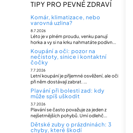
n
TIPY PRO PEVNÉ ZDRAVÍ
n
í
Komár, klimatizace, nebo
varovná uzlina?
p
8.7.2026
a
Léto je v plném proudu, venku panují
n
horka a vy si na krku nahmatáte podivn...
e
Koupání a oči: pozor na
nečistoty, sinice i kontaktní
l
čočky
7.7.2026
Letní koupání je příjemné osvěžení, ale oči
při něm dostávají zabrat. ...
Plavání při bolesti zad: kdy
může spíš uškodit
3.7.2026
Plavání se často považuje za jeden z
nejšetrnějších pohybů. Umí odlehč...
Dětské zuby o prázdninách: 3
chyby, které škodí