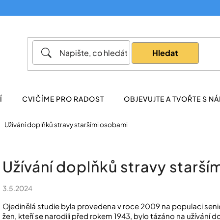
Co potřebujete najít?
Hledat
Doporučujeme
Í
CVIČÍME PRO RADOST
OBJEVUJTE A TVOŘTE S NÁ
Užívání doplňků stravy staršími osobami
Užívání doplňků stravy starš
3.5.2024
Ojedinělá studie byla provedena v roce 2009 na populaci seni
žen, kteří se narodili před rokem 1943, bylo tázáno na užívání do