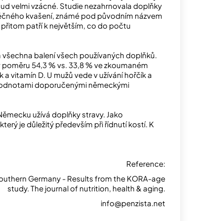
ud velmi vzácné. Studie nezahrnovala doplňky
í mléčného kvašení, známé pod původním názvem
e přitom patří k největším, co do počtu
tra všechna balení všech používaných doplňků.
, v poměru 54,3 % vs. 33,8 % ve zkoumaném
ík a vitamín D. U mužů vede v užívání hořčík a
ími hodnotami doporučenými německými
m Německu užívá doplňky stravy. Jako
který je důležitý především při řídnutí kostí. K
Reference:
Southern Germany - Results from the KORA-age
study. The journal of nutrition, health & aging.
info@penzista.net