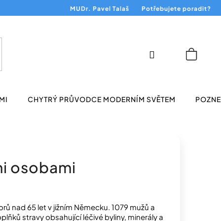
MUDr. Pavel Talaš
Potřebujete poradit?
Přihlášení
Nákup
košík
MI
CHYTRÝ PRŮVODCE MODERNÍM SVĚTEM
POZNEJ
ími osobami
orů nad 65 let v jižním Německu. 1079 mužů a
plňků stravy obsahující léčivé byliny, minerály a