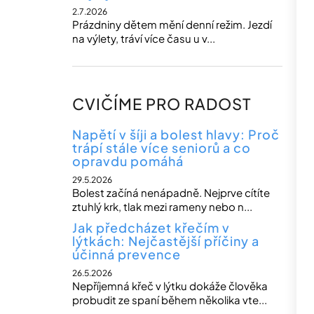
2.7.2026
Prázdniny dětem mění denní režim. Jezdí
na výlety, tráví více času u v...
CVIČÍME PRO RADOST
Napětí v šíji a bolest hlavy: Proč
trápí stále více seniorů a co
opravdu pomáhá
29.5.2026
Bolest začíná nenápadně. Nejprve cítíte
ztuhlý krk, tlak mezi rameny nebo n...
Jak předcházet křečím v
lýtkách: Nejčastější příčiny a
účinná prevence
26.5.2026
Nepříjemná křeč v lýtku dokáže člověka
probudit ze spaní během několika vte...