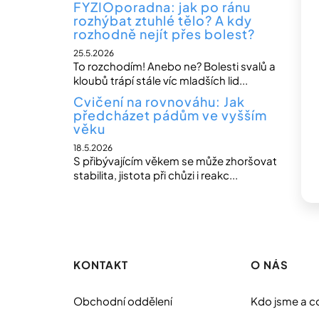
FYZIOporadna: jak po ránu
rozhýbat ztuhlé tělo? A kdy
rozhodně nejít přes bolest?
25.5.2026
To rozchodím! Anebo ne? Bolesti svalů a
kloubů trápí stále víc mladších lid...
Cvičení na rovnováhu: Jak
předcházet pádům ve vyšším
věku
18.5.2026
S přibývajícím věkem se může zhoršovat
stabilita, jistota při chůzi i reakc...
Z
á
p
KONTAKT
O NÁS
a
t
Obchodní oddělení
Kdo jsme a c