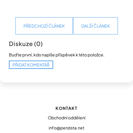
Přihlášení
PŘEDCHOZÍ ČLÁNEK
DALŠÍ ČLÁNEK
Diskuze (0)
Buďte první, kdo napíše příspěvek k této položce.
PŘIDAT KOMENTÁŘ
Z
á
p
KONTAKT
a
t
Obchodní oddělení
í
info@penzista.net