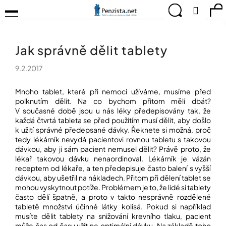
K
Přejít
Menu
Hledat
Ná
Přihlá
na
o
obsah
š
Zpět
Zpět
ko
KOMPENZAČNÍ
í
POMŮCKY
Jak správně dělit tablety
k
C
TIPY
o
PRO
9.2.2017
p
PEVNÉ
ZDRAVÍ
o
Mnoho tablet, které při nemoci užíváme, musíme před
t
polknutím dělit. Na co bychom přitom měli dbát?
CVIČÍME
ř
V současné době jsou u nás léky předepisovány tak, že
PRO
e
každá čtvrtá tableta se před použitím musí dělit, aby došlo
RADOST
b
k užití správné předepsané dávky. Řeknete si možná, proč
tedy lékárník nevydá pacientovi rovnou tabletu s takovou
u
OBJEVUJTE
dávkou, aby ji sám pacient nemusel dělit? Právě proto, že
A
j
TVOŘTE
lékař takovou dávku nenaordinoval. Lékárník je vázán
e
S
receptem od lékaře, a ten předepisuje často balení s vyšší
t
NÁMI
dávkou, aby ušetřil na nákladech. Přitom při dělení tablet se
e
mohou vyskytnout potíže. Problémem je to, že lidé si tablety
CHYTRÝ
n
často dělí špatně, a proto v takto nesprávně rozdělené
PRŮVODCE
a
tabletě množství účinné látky kolísá. Pokud si například
MODERNÍM
musíte dělit tablety na snižování krevního tlaku, pacient
j
SVĚTEM
může čas od času užít ne optimální dávku. Na základě toho