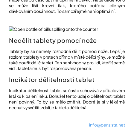
í
se může lišit krevní tlak, kterého potřeba cíleným
t
POZNEJTE
dávkováním dosáhnout. To samozřejmě není optimální.
&
?
ZAŽIJTE,
CO
SE
PRÁVĚ
DĚJE
Nedělit tablety pomocí nože
HLEDAT
VAŠE
Tablety by se neměly rozhodně dělit pomocí nože. Lepší je
SLOVA,
rozlomit tablety v prstech přímo v místě dělící rýhy. Je možné
NAŠE
také použít dělič tablet. Ten není vhodný pro lidi, kteří špatně
INSPIRACE
vidí. Tableta musí být rozporcována přesně.
D
o
ZÁBAVA,
Indikátor dělitelnosti tablet
p
KTERÁ
POSÍLÍ
o
Indikátor dělitelnosti tablet se často schovává v příbalovém
PAMĚŤ
r
I
letáku k balení léku. Bohužel tento údaj o dělitelnosti tablet
u
KONCENTRACI
není povinný. To by se mělo změnit. Dobré je si v lékárně
č
nechat vysvětlit, zdali je tableta dělitelná.
u
BAZAR
j
A
e
REPASOVANÉ
info@penzista.net
m
POMŮCKY
e